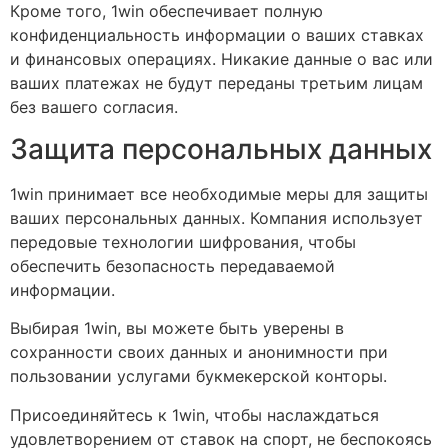
Кроме того, 1win обеспечивает полную
конфиденциальность информации о ваших ставках
и финансовых операциях. Никакие данные о вас или
ваших платежах не будут переданы третьим лицам
без вашего согласия.
Защита персональных данных
1win принимает все необходимые меры для защиты
ваших персональных данных. Компания использует
передовые технологии шифрования, чтобы
обеспечить безопасность передаваемой
информации.
Выбирая 1win, вы можете быть уверены в
сохранности своих данных и анонимности при
пользовании услугами букмекерской конторы.
Присоединяйтесь к 1win, чтобы наслаждаться
удовлетворением от ставок на спорт, не беспокоясь