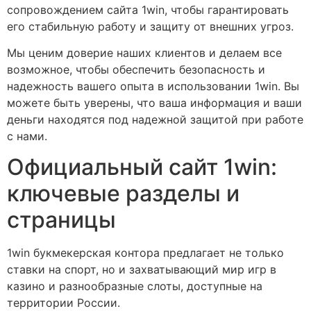
сопровождением сайта 1win, чтобы гарантировать
его стабильную работу и защиту от внешних угроз.
Мы ценим доверие наших клиентов и делаем все
возможное, чтобы обеспечить безопасность и
надежность вашего опыта в использовании 1win. Вы
можете быть уверены, что ваша информация и ваши
деньги находятся под надежной защитой при работе
с нами.
Официальный сайт 1win:
ключевые разделы и
страницы
1win букмекерская контора предлагает не только
ставки на спорт, но и захватывающий мир игр в
казино и разнообразные слоты, доступные на
территории России.