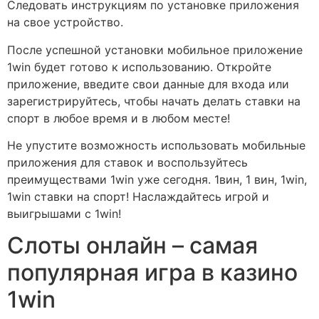
Следовать инструкциям по установке приложения
на свое устройство.
После успешной установки мобильное приложение
1win будет готово к использованию. Откройте
приложение, введите свои данные для входа или
зарегистрируйтесь, чтобы начать делать ставки на
спорт в любое время и в любом месте!
Не упустите возможность использовать мобильные
приложения для ставок и воспользуйтесь
преимуществами 1win уже сегодня. 1вин, 1 вин, 1win,
1win ставки на спорт! Наслаждайтесь игрой и
выигрышами с 1win!
Слоты онлайн – самая
популярная игра в казино
1win