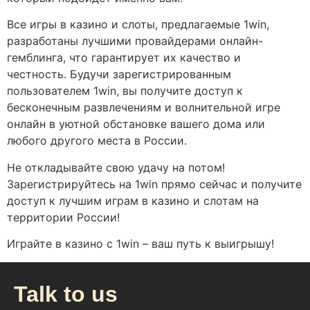
Все игры в казино и слоты, предлагаемые 1win,
разработаны лучшими провайдерами онлайн-
гемблинга, что гарантирует их качество и
честность. Будучи зарегистрированным
пользователем 1win, вы получите доступ к
бесконечным развлечениям и волнительной игре
онлайн в уютной обстановке вашего дома или
любого другого места в России.
Не откладывайте свою удачу на потом!
Зарегистрируйтесь на 1win прямо сейчас и получите
доступ к лучшим играм в казино и слотам на
территории России!
Играйте в казино с 1win – ваш путь к выигрышу!
Talk to us