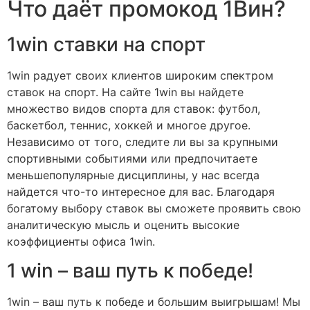
Что даёт промокод 1Вин?
1win ставки на спорт
1win радует своих клиентов широким спектром
ставок на спорт. На сайте 1win вы найдете
множество видов спорта для ставок: футбол,
баскетбол, теннис, хоккей и многое другое.
Независимо от того, следите ли вы за крупными
спортивными событиями или предпочитаете
меньшепопулярные дисциплины, у нас всегда
найдется что-то интересное для вас. Благодаря
богатому выбору ставок вы сможете проявить свою
аналитическую мысль и оценить высокие
коэффициенты офиса 1win.
1 win – ваш путь к победе!
1win – ваш путь к победе и большим выигрышам! Мы