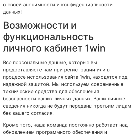
о своей анонимности и конфиденциальности
данных!
Возможности и
функциональность
личного кабинет 1win
Все персональные данные, которые вы
предоставляете нам при регистрации или в
процессе использования сайта 1win, находятся под
надежной защитой. Мы используем современные
технические средства для обеспечения
безопасности ваших личных данных. Ваши личные
сведения никогда не будут переданы третьим лицам
без вашего согласия.
Кроме того, наша команда постоянно работает над
обновлением программного обеспечения и