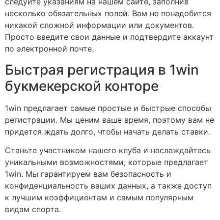
следуйте указаниям на нашем сайте, заполнив
несколько обязательных полей. Вам не понадобится
никакой сложной информации или документов.
Просто введите свои данные и подтвердите аккаунт
по электронной почте.
Быстрая регистрация в 1win
букмекерской конторе
1win предлагает самые простые и быстрые способы
регистрации. Мы ценим ваше время, поэтому вам не
придется ждать долго, чтобы начать делать ставки.
Станьте участником нашего клуба и наслаждайтесь
уникальными возможностями, которые предлагает
1win. Мы гарантируем вам безопасность и
конфиденциальность ваших данных, а также доступ
к лучшим коэффициентам и самым популярным
видам спорта.