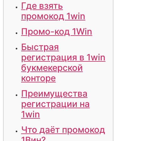
Где взять
промокод 1win
Промо-код 1Win
Быстрая
регистрация в 1win
букмекерской
конторе
Преимущества
регистрации на
1win
Что даёт промокод
1Вин?