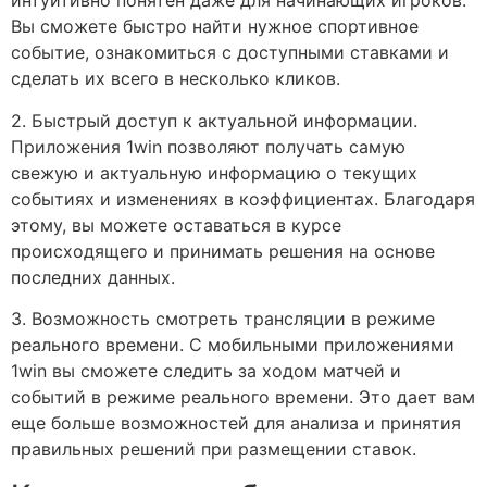
интуитивно понятен даже для начинающих игроков.
Вы сможете быстро найти нужное спортивное
событие, ознакомиться с доступными ставками и
сделать их всего в несколько кликов.
2. Быстрый доступ к актуальной информации.
Приложения 1win позволяют получать самую
свежую и актуальную информацию о текущих
событиях и изменениях в коэффициентах. Благодаря
этому, вы можете оставаться в курсе
происходящего и принимать решения на основе
последних данных.
3. Возможность смотреть трансляции в режиме
реального времени. С мобильными приложениями
1win вы сможете следить за ходом матчей и
событий в режиме реального времени. Это дает вам
еще больше возможностей для анализа и принятия
правильных решений при размещении ставок.