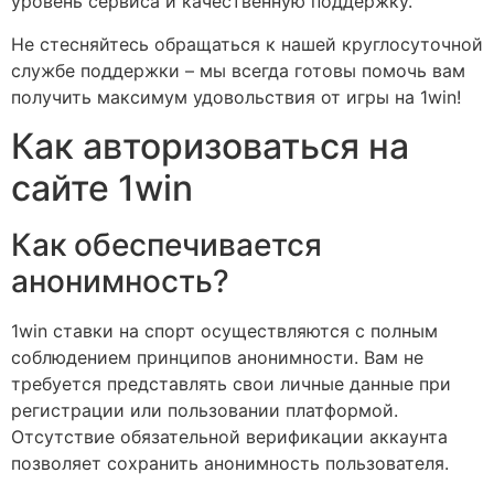
уровень сервиса и качественную поддержку.
Не стесняйтесь обращаться к нашей круглосуточной
службе поддержки – мы всегда готовы помочь вам
получить максимум удовольствия от игры на 1win!
Как авторизоваться на
сайте 1win
Как обеспечивается
анонимность?
1win ставки на спорт осуществляются с полным
соблюдением принципов анонимности. Вам не
требуется представлять свои личные данные при
регистрации или пользовании платформой.
Отсутствие обязательной верификации аккаунта
позволяет сохранить анонимность пользователя.