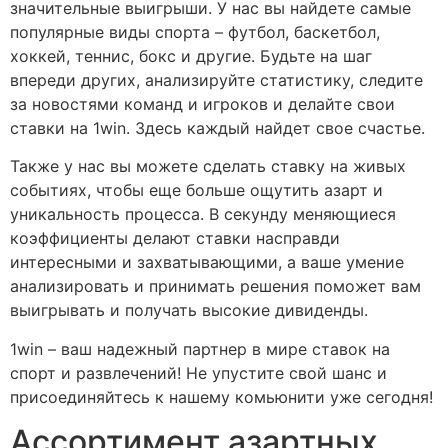
значительные выигрыши. У нас вы найдете самые
популярные виды спорта – футбол, баскетбол,
хоккей, теннис, бокс и другие. Будьте на шаг
впереди других, анализируйте статистику, следите
за новостями команд и игроков и делайте свои
ставки на 1win. Здесь каждый найдет свое счастье.
Также у нас вы можете сделать ставку на живых
событиях, чтобы еще больше ощутить азарт и
уникальность процесса. В секунду меняющиеся
коэффициенты делают ставки насправди
интересными и захватывающими, а ваше умение
анализировать и принимать решения поможет вам
выигрывать и получать высокие дивиденды.
1win – ваш надежный партнер в мире ставок на
спорт и развлечений! Не упустите свой шанс и
присоединяйтесь к нашему комьюнити уже сегодня!
Ассортимент азартных