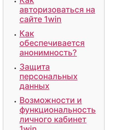
Как
авторизоваться на
сайте 1win
Как
обеспечивается
анонимность?
Защита
персональных
данных
Возможности и
функциональность
личного кабинет
1win