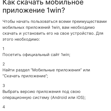
Как скачать мобильное
приложение 1win?
Чтобы начать пользоваться всеми преимуществами
мобильных приложений 1win, вам необходимо
скачать и установить его на свое устройство. Для
этого необходимо:
1
Посетить официальный сайт 1win;
2
Найти раздел “Мобильные приложения” или
“Скачать приложение”;
3
Выбрать версию приложения под свою
операционную систему (Android или iOS);
4