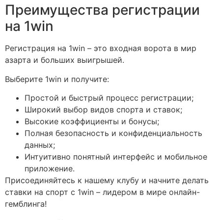
Преимущества регистрации
на 1win
Регистрация на 1win – это входная ворота в мир
азарта и больших выигрышей.
Выберите 1win и получите:
Простой и быстрый процесс регистрации;
Широкий выбор видов спорта и ставок;
Высокие коэффициенты и бонусы;
Полная безопасность и конфиденциальность
данных;
Интуитивно понятный интерфейс и мобильное
приложение.
Присоединяйтесь к нашему клубу и начните делать
ставки на спорт с 1win – лидером в мире онлайн-
гемблинга!