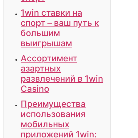
1win ставки на
спорт – ваш путь к
большим
выигрышам
Ассортимент
азартных
развлечений в 1win
Casino
Преимущества
использования
мобильных
приложений 1win: