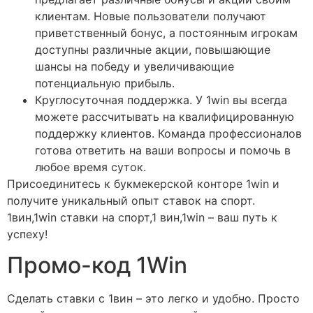
клиентам. Новые пользователи получают
приветственный бонус, а постоянным игрокам
доступны различные акции, повышающие
шансы на победу и увеличивающие
потенциальную прибыль.
Круглосуточная поддержка. У 1win вы всегда
можете рассчитывать на квалифицированную
поддержку клиентов. Команда профессионалов
готова ответить на ваши вопросы и помочь в
любое время суток.
Присоединитесь к букмекерской конторе 1win и
получите уникальный опыт ставок на спорт.
1вин,1win ставки на спорт,1 вин,1win – ваш путь к
успеху!
Промо-код 1Win
Сделать ставки с 1вин – это легко и удобно. Просто