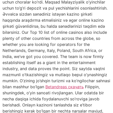
uchun choralar ko’rdi. Maqsad Malayziyalik o’yinchilar
uchun to’g’ri depozit va pul yechishlarini osonlashtirish.
Əvvəlcə sizdən sənədiniz istəyən kazino şirkəti
haqqında araşdırma etməlisiniz və əgər online kazino
şirkəti güvənlidirsə, bu halda sənədlərinizi təqdim edə
bilərsiniz. Our Top 10 list of online casinos also include
plenty of other countries from across the globe, so
whether you are looking for operators for the
Netherlands, Germany, Italy, Poland, South Africa, or
India, we’ve got you covered. The team is now firmly
establishing itself as a giant in the entertainment
industry, and data proves the point. Siz saytda vaqtni
mazmunli o’tkazishingiz va mutlaqo bepul o’ynashingiz
mumkin. O’zining jo’shqin turizmi va ko’ngilochar sahnasi
bilan mashhur bo’lgan
Betandreas скачать
Filippin,
shuningdek, o’yin sanoati rivojlangan. Ular odatda bir
necha daqiqa ichida foydalanuvchi so’roviga javob
berishadi. Onlayn kazinoni tanlashda siz e’tibor
berishingiz kerak bo’lgan bir nechta narsalar mavjud,