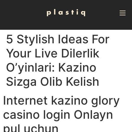
5 Stylish Ideas For
Your Live Dilerlik
O’yinlari: Kazino
Sizga Olib Kelish
Internet kazino glory
casino login Onlayn
pul uchun