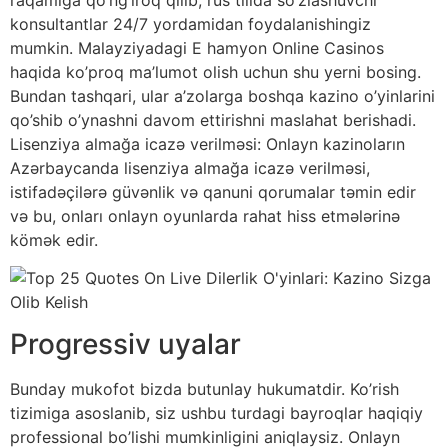
konsultantlar 24/7 yordamidan foydalanishingiz
mumkin. Malayziyadagi E hamyon Online Casinos
haqida ko’proq ma’lumot olish uchun shu yerni bosing.
Bundan tashqari, ular a’zolarga boshqa kazino o’yinlarini
qo’shib o’ynashni davom ettirishni maslahat berishadi.
Lisenziya almağa icazə verilməsi: Onlayn kazinoların
Azərbaycanda lisenziya almağa icazə verilməsi,
istifadəçilərə güvənlik və qanuni qorumalar təmin edir
və bu, onları onlayn oyunlarda rahat hiss etmələrinə
kömək edir.
Progressiv uyalar
Bunday mukofot bizda butunlay hukumatdir. Ko’rish
tizimiga asoslanib, siz ushbu turdagi bayroqlar haqiqiy
professional bo’lishi mumkinligini aniqlaysiz. Onlayn