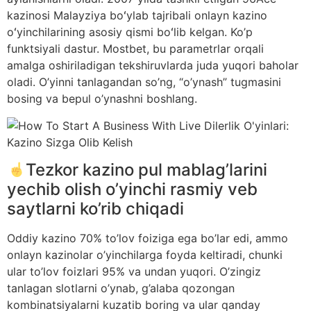
kazinosi Malayziya boʻylab tajribali onlayn kazino
oʻyinchilarining asosiy qismi boʻlib kelgan. Ko’p
funktsiyali dastur. Mostbet, bu parametrlar orqali
amalga oshiriladigan tekshiruvlarda juda yuqori baholar
oladi. O’yinni tanlagandan so’ng, “o’ynash” tugmasini
bosing va bepul o’ynashni boshlang.
Tezkor kazino pul mablag’larini
yechib olish o’yinchi rasmiy veb
saytlarni ko’rib chiqadi
Oddiy kazino 70% to’lov foiziga ega bo’lar edi, ammo
onlayn kazinolar o’yinchilarga foyda keltiradi, chunki
ular to’lov foizlari 95% va undan yuqori. O’zingiz
tanlagan slotlarni o’ynab, g’alaba qozongan
kombinatsiyalarni kuzatib boring va ular qanday