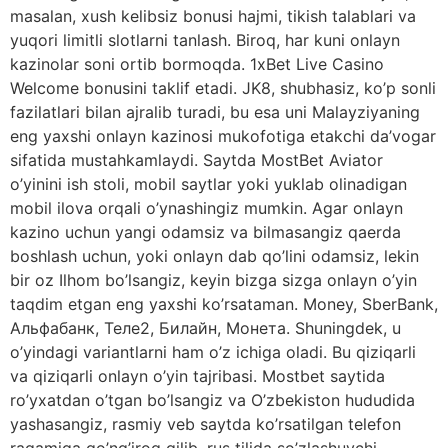
masalan, xush kelibsiz bonusi hajmi, tikish talablari va
yuqori limitli slotlarni tanlash. Biroq, har kuni onlayn
kazinolar soni ortib bormoqda. 1xBet Live Casino
Welcome bonusini taklif etadi. JK8, shubhasiz, ko’p sonli
fazilatlari bilan ajralib turadi, bu esa uni Malayziyaning
eng yaxshi onlayn kazinosi mukofotiga etakchi da’vogar
sifatida mustahkamlaydi. Saytda MostBet Aviator
o’yinini ish stoli, mobil saytlar yoki yuklab olinadigan
mobil ilova orqali o’ynashingiz mumkin. Agar onlayn
kazino uchun yangi odamsiz va bilmasangiz qaerda
boshlash uchun, yoki onlayn dab qo’lini odamsiz, lekin
bir oz Ilhom bo’lsangiz, keyin bizga sizga onlayn o’yin
taqdim etgan eng yaxshi ko’rsataman. Money, SberBank,
Альфабанк, Теле2, Билайн, Монета. Shuningdek, u
o’yindagi variantlarni ham o’z ichiga oladi. Bu qiziqarli
va qiziqarli onlayn o’yin tajribasi. Mostbet saytida
ro’yxatdan o’tgan bo’lsangiz va O’zbekiston hududida
yashasangiz, rasmiy veb saytda ko’rsatilgan telefon
raqamiga qo’ng’iroq qilib, rus tilida so’zlashuvchi