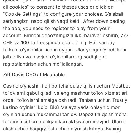
all cookies” to consent to theses uses or click on
“Cookie Settings” to configure your choices. G’alabali
seriyangizni naqd qilish vaqti keldi. After downloading
the app, you need to register to play from your
account. Birinchi depozitingizni ikki baravar oshirib, 777
CHF va 100 ta freespinga ega bo’ling. Har kanday
turkum o’yinchilar uchun uygun. Ular yangi o’yinchilarni
jalb qilish va mavjud o’yinchilarning sodiqligini
rag’batlantirish uchun mo’ljallangan.
Ziff Davis CEO at Mashable
Casino o’ynashni iloji boricha qulay qilish uchun Mostbet
to’lovlarni qabul qiladi va eng mashhur to’lov xizmatlari
orqali to’lovlarni amalga oshiradi. Tanlash uchun Trustly
kazino o’yinlari ko’p. BK8 Malayziyada onlayn qimor
o’yinlari uchun mukammal tanlov. Depozitni qo’shimcha
to’ldirish uchun tug’ilgan kun aktsiyalari mavjud. Ularni
olish uchun haqiqiy pul uchun o’ynash kifoya. Buning