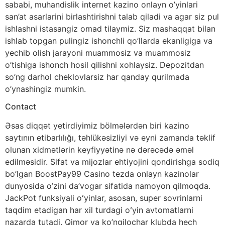
sababi, muhandislik internet kazino onlayn o’yinlari
san’at asarlarini birlashtirishni talab qiladi va agar siz pul
ishlashni istasangiz omad tilaymiz. Siz mashaqqat bilan
ishlab topgan pulingiz ishonchli qo’llarda ekanligiga va
yechib olish jarayoni muammosiz va muammosiz
o’tishiga ishonch hosil qilishni xohlaysiz. Depozitdan
so’ng darhol cheklovlarsiz har qanday qurilmada
o’ynashingiz mumkin.
Contact
Əsas diqqət yetirdiyimiz bölmələrdən biri kazino
saytının etibarlılığı, təhlükəsizliyi və eyni zamanda təklif
olunan xidmətlərin keyfiyyətinə nə dərəcədə əməl
edilməsidir. Sifat va mijozlar ehtiyojini qondirishga sodiq
bo’lgan BoostPay99 Casino tezda onlayn kazinolar
dunyosida o’zini da’vogar sifatida namoyon qilmoqda.
JackPot funksiyali oʻyinlar, asosan, super sovrinlarni
taqdim etadigan har xil turdagi oʻyin avtomatlarni
nazarda tutadi. Qimor va ko’ngilochar klubda hech