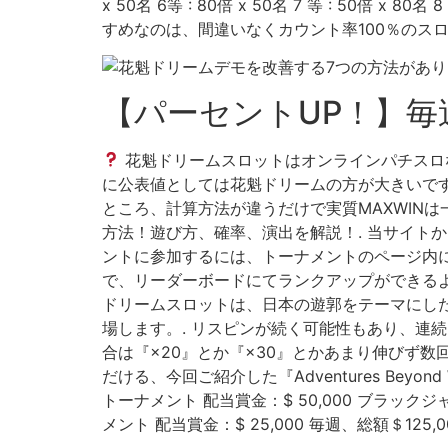
x 50名 6等 : 80倍 x 50名 7 等 : 50倍 x 
すめなのは、間違いなくカウント率100％のスロ
【パーセントUP！】
花魁ドリームスロットはオンラインパチスロな
に公表値としては花魁ドリームの方が大きいですね
ところ、計算方法が違うだけで実質MAXWIN
方法！遊び方、確率、演出を解説！. 当サイト
ントに参加するには、トーナメントのページ内
で、リーダーボードにてランクアップができるよ
ドリームスロットは、日本の遊郭をテーマにした
場します。. リスピンが続く可能性もあり、連
合は『×20』とか『×30』とかあまり伸びず数回
だける、今回ご紹介した『Adventures Be
トーナメント 配当賞金：$ 50,000 ブラックジ
メント 配当賞金：$ 25,000 毎週、総額＄125,