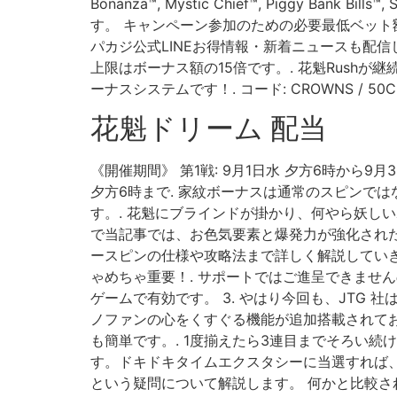
Bonanza™, Mystic Chief™, Piggy Bank B
す。 キャンペーン参加のための必要最低ベット
パカジ公式LINEお得情報・新着ニュースも配
上限はボーナス額の15倍です。. 花魁Rushが継
ーナスシステムです！. コード: CROWNS / 5
花魁ドリーム 配当
《開催期間》 第1戦: 9月1日水 夕方6時から9月3
夕方6時まで. 家紋ボーナスは通常のスピンで
す。. 花魁にブラインドが掛かり、何やら妖しいボイス
で当記事では、お色気要素と爆発力が強化された人気
ースピンの仕様や攻略法まで詳しく解説していきま
ゃめちゃ重要！. サポートではご進呈できませんので
ゲームで有効です。 3. やはり今回も、JTG
ノファンの心をくすぐる機能が追加搭載されて
も簡単です。. 1度揃えたら3連目までそろい
す。ドキドキタイムエクスタシーに当選すれば、
という疑問について解説します。 何かと比較され