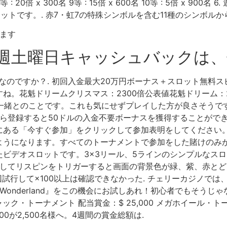
80名 8 等 : 20倍 x 300名 9等 : 15倍 x 600名 10等 : 5
ットです。. 赤7・虹7の特殊シンボルを含む11種のシンボルか
毎週土曜日キャッシュバックは
のですか？. 初回入金最大20万円ボーナス＋スロット無料スピ
。花魁ドリームクリスマス：2300倍公表値花魁ドリーム：25
は一緒とのことです。これも気にせずプレイした方が良さそうで
から登録すると50ドルの入金不要ボーナスを獲得することができ
にある「今すぐ参加」をクリックして参加表明をしてください
うになります。すべてのトーナメントで参加をした賭けのみが適
ビデオスロットです。3×3リール、5ラインのシンプルなス
続してリスピンをトリガーすると画面の背景色が緑、紫、赤とど
試行して×100以上は確認できなかった. チェリーカジノでは、
yond Wonderland』をこの機会にお試しあれ！初心者でもそ
ャック・トーナメント 配当賞金：$ 25,000 メガホイール・トー
000が2,500名様へ。4週間の賞金総額は.