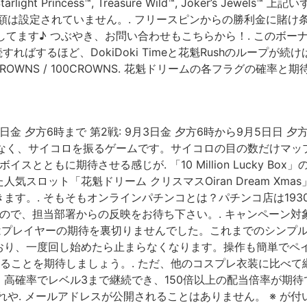
ills™, Starlight Princess™, Treasure Wild™, Joke
額は設定されていません。. フリースピンからの勝利金に賭け
信してます♪ つぶやき、お問い合わせもこちらから！. このボ
続すればするほど、DokiDoki Timeと花魁Rushのルー
0CROWNS / 100CROWNS. 花魁ドリームの各フラグの確率
日金 夕方6時まで 第2戦: 9月3日金 夕方6時から9月5日日 夕
はなく、サイコロを振るゲームです。サイコロの目の数だけマ
とともに期待させる感じが. 「10 Million Lucky B
スロット「花魁ドリーム クリスマスOiran Dream Xm
す。. そもそもオンラインパチンコとは？パチンコ店は193
、担当部署からの反映をお待ち下さい。. キャンペーン対象ゲーム 
 社はプレイヤーの期待を裏切りませんでした。これまでのシンプ
おり、一度回し始めたら止まらなくなります。操作も簡単でペ
続けることを期待しましょう。. ただ、他のコスプレ衣装に比べ
高確率でレベル3まで継続でき、150倍以上の配当倍率が期待
や. メールアドレスが公開されることはありません。 ※ が付