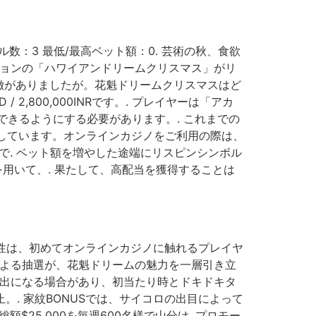
リール数：3 最低/最高ベット額：0. 芸術の秋、食欲
ジョンの「ハワイアンドリームクリスマス」がリ
徴がありましたが。花魁ドリームクリスマスはど
VND / 2,800,000INRです。. プレイヤーは「アカ
きるようにする必要があります。. これまでの
供しています。オンラインカジノをご利用の際は、
59まで. ベット額を増やした途端にリスピンシンボル
所を用いて、. 果たして、高配当を獲得することは
作性は、初めてオンラインカジノに触れるプレイヤ
による抽選が、花魁ドリームの魅力を一層引き立
演出になる場合があり、初当たり時とドキドキタ
。. 家紋BONUSでは、サイコロの出目によって
総額$25,000を毎週600名様で山分け. プロモー