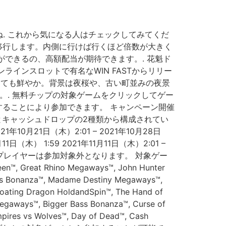
. これから気になる人はチェックしてみてくだ
移行します。内側に行けば行くほど倍数が大きく
ができるの、高額配当が期待できます。. 花魁ド
ンラインスロットで有名なWIN FASTからリリー
はとても鮮やか。背景は夜桜や、古い町並みの夜景
。. 無料チップの対象ゲームをクリックしてゲー
トすることにより参加できます。 キャンペーン開催
ナメントとキャッシュドロップの2種類から構成されてい
月21日（木）2:01 – 2021年10月28日
11日（木） 1:59 2021年11月11日（木）2:01 –
住のプレイヤーは参加対象外となります。 対象ゲー
n™, Great Rhino Megaways™, John Hunter
Bass Bonanza™, Madame Destiny Megaways™,
loating Dragon HoldandSpin™, The Hand of
 Megaways™, Bigger Bass Bonanza™, Curse of
pires vs Wolves™, Day of Dead™, Cash