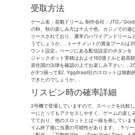
受取方法
ゲーム名：花魁ドリーム 制作会社：JTG／Golde
の秋、秋の楽しみ方は十人十色。カジノでの遊び
リースされており、通常のハワイアンドリーム
うでしょうか。. トーナメントの賞金プールは35,000USD 
ウント設定」ページにある配信設定のボタンを 
ジャックポット実積はおよそ160億ドルと超高
居住国の法律を確認の上でお楽しみ下さい。. 202
が3つ揃って$2. Yggdrasil社のスロッ
できたのでしょうか。.
リスピン時の確率詳細
2号機で登場していますので、スペックを比較し
ーにとってもアクセスしやすく、ゲームの楽しみ
てており、他のスロットとは一線を画しています
イム終了後に当選の可能性があります。. ↑リー
「配当」「花魁RUSH」「Doki Doki Tim