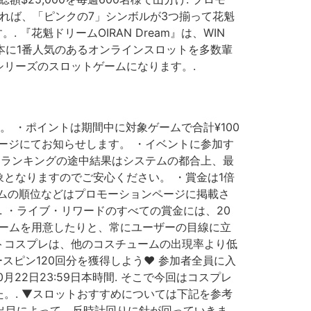
れば、「ピンクの7」シンボルが3つ揃って花魁
『花魁ドリームOIRAN Dream』は、WIN
日本に1番人気のあるオンラインスロットを多数輩
ムシリーズのスロットゲームになります。.
す。 ・ポイントは期間中に対象ゲームで合計¥100
ージにてお知らせします。 ・イベントに参加す
・ランキングの途中結果はシステムの都合上、最
となりますのでご安心ください。 ・賞金は1倍
ムの順位などはプロモーションページに掲載さ
 ・ライブ・リワードのすべての賞金には、20
ゲームを用意したりと、常にユーザーの目線に立
トコスプレは、他のコスチュームの出現率より低
スピン120回分を獲得しよう♥ 参加者全員に入
0月22日23:59日本時間. そこで今回はコスプレ
。. ▼スロットおすすめについては下記を参考
の出目によって、反時計回りに針が回っていきま