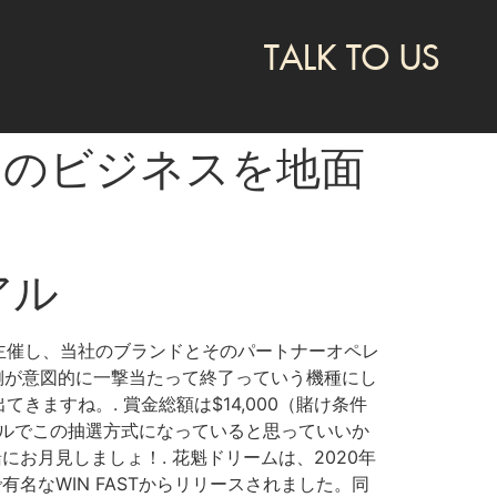
TALK TO US
たのビジネスを地面
アル
lが主催し、当社のブランドとそのパートナーオペレ
発側が意図的に一撃当たって終了っていう機種にし
ますね。. 賞金総額は$14,000（賭け条件
アルでこの抽選方式になっていると思っていいか
一緒にお月見しましょ！. 花魁ドリームは、2020年
有名なWIN FASTからリリースされました。同