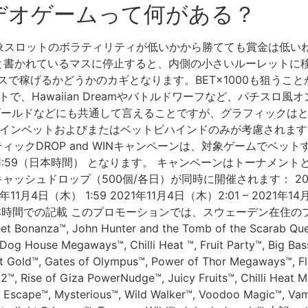
デオゲームって何がある？
スロットのボラティリティが低いかから勝てても賞金は低いね
Pと書かれているマスに停止すると、内側の小さいルーレットに
で稼げるかどうかのカギとなります。BET×1000も狙うこと
で、Hawaiian Dreamやバトルドワーフなど、パチスロ風オ
オブゴールドなどにも共通して言えることですが、グラフィック
メインベットおよびまたはベットビハインドのみが考慮されます
ティックDROP and WINキャンペーンは、対象ゲームでベッ
10月21日 1:59（日本時間） となります。 キャンペーンはトー
ュドロップ（500個/各日）が同時に開催されます： 2021年10
1年11月4日（木） 1:59 2021年11月4日（木）2:01 – 2021年14月
はすべて日本時間での記載 このプロモーションでは、スウェーデン在
onanza™, John Hunter and the Tomb of the Scarab Quee
 Dog House Megaways™, Chilli Heat ™, Fruit Party™, Big 
t Gold™, Gates of Olympus™, Power of Thor Megaways™, F
 2™, Rise of Giza PowerNudge™, Juicy Fruits™, Chilli Heat
 Escape™, Mysterious™, Wild Walker™, Voodoo Magic™, Vam