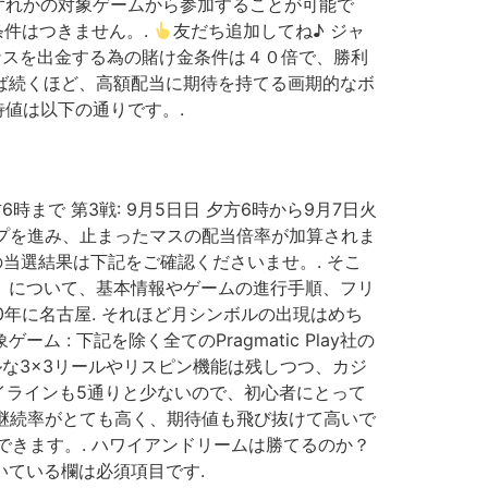
r’s Jewels™ 上記いずれかの対象ゲームから参加することが可能で
条件はつきません。.
友だち追加してね♪ ジャ
ーナスを出金する為の賭け金条件は４０倍で、勝利
プが続けば続くほど、高額配当に期待を持てる画期的なボ
と期待値は以下の通りです。.
方6時まで 第3戦: 9月5日日 夕方6時から9月7日火
ップを進み、止まったマスの配当倍率が加算されま
ox」の当選結果は下記をご確認くださいませ。. そこ
as」について、基本情報やゲームの進行手順、フリ
0年に名古屋. それほど月シンボルの出現はめち
: 下記を除く全てのPragmatic Play社の
ルな3×3リールやリスピン機能は残しつつ、カジ
イラインも5通りと少ないので、初心者にとって
て継続率がとても高く、期待値も飛び抜けて高いで
できます。. ハワイアンドリームは勝てるのか？
いている欄は必須項目です.