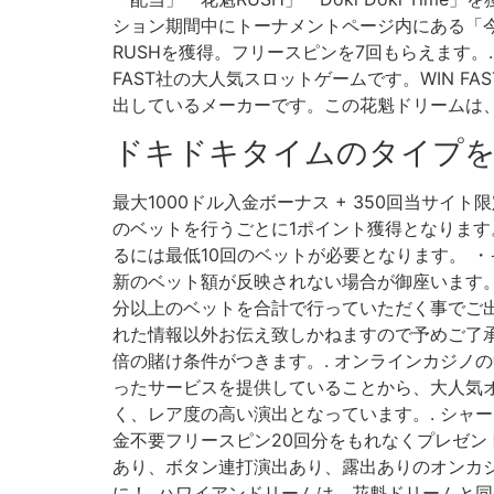
ション期間中にトーナメントページ内にある「今
RUSHを獲得。フリースピンを7回もらえます。.
FAST社の大人気スロットゲームです。WIN 
出しているメーカーです。この花魁ドリームは、リ
ドキドキタイムのタイプ
最大1000ドル入金ボーナス + 350回当サイ
のベットを行うごとに1ポイント獲得となります
るには最低10回のベットが必要となります。 
新のベット額が反映されない場合が御座います。
分以上のベットを合計で行っていただく事でご
れた情報以外お伝え致しかねますので予めご了承
倍の賭け条件がつきます。. オンラインカジノ
ったサービスを提供していることから、大人気オ
く、レア度の高い演出となっています。. シャ
金不要フリースピン20回分をもれなくプレゼント♪ キ
あり、ボタン連打演出あり、露出ありのオンカジ
に！. ハワイアンドリームは、花魁ドリームと