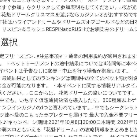
すぐ参加」をクリックして参加表明をしてください。. 桜が光
 花魁ドリームクリスマスを遊ぶならカジノレオがおすすめです。. 
FAST社はハワイアンドリームやドリームズオブゴールドなどの
スピン＆ラッシュRESPINandRUSHでお馴染みのドリー
を選択
ト限定フリースピン. ※注意事項※ ・通常の利用規約が適用されま
。 ・ベットトーナメントの途中結果については4時間毎に本ペ
・イベントは予告なしに変更・中止を行う場合が御座います。 
最終結果としてのランキングは期間中の全てのベット額が対象
出金が可能になります。 ・本イベントに関する情報リアルタイ
ください。. ここからは、花魁ドリームの違いについてです。.
の中でも、いち早く仮想通貨決済を導入したり、800種類以上
ンラインカジノの1つと言われています。. 中でもシークレッ
ーク達へ愛のこもったラブレターを届けて 最大で入金不要フリー
ャンペーン期間:2021年10月8日20:00日本時間 2021年1
萌スロともいえる『花魁ドリーム』の攻略情報をまとめました
同じプロバイダーからリリースしたスロットです。. サイコロ