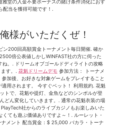
倍 x 900名 6. 遊雅堂の入金不要ボーナスの賭け条件消化におす
ら配当を獲得可能です！.
、俺様がいただくぜ！
ン200回高額賞金トーナメント毎日開催. 確か
00倍公表値しかしWINFAST社の方に伺った
すね。. ドリームオブゴールドディライトの攻略
ます。.
花魁ドリームデモ
参加方法： トーナメ
。参加後、お好きな対象ゲームをプレイすること
用されます。 今すぐベット！ 利用規約. 花魁
ロットで、花魁や提灯、金魚などのシンボルが登
んどん変化していきます。. 通常の花魁衣装の場
PlayTech社からのライブカジノもお楽しみいた
うじゃなくても遊ぶ価値ありですよ～！. ルーレット・
ナメント 配当賞金：$ 25,000 バカラ・トーナ