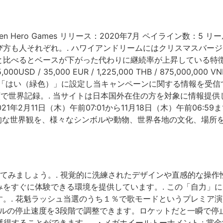
n Hero Games リリース：2020年7月 ペイライン数：5 
方も人それぞれ。. ハワイアンドリームにはクリスマスバー
と比べるとベースが下がった代わりに継続率が上昇している特
/ 35,000 EUR / 1,225,000 THB / 875,000,000 
「はい（緑色）」に設定し当キャンペーンに関する情報を受信で
額で世界記録。. 当サイトは日本国外在住の方を対象に情報提
1年2月11日（木）午前07:01から11月18日（木）午前06:
トは独創的な世界観を、様々なシンボルや動物、世界各地の文化、場
てみましょう。. 視覚的に洗練されたデザインや直感的な操
をすぐに体験できる環境を提供しています。. この「自力」
。. 花魁ラッシュ当選のうち１％で歌モードというプレミア
ルの停止速度を3段階で調整できます。ロケットだと一瞬で停止
e」を獲得することができます。. ・メガホイールトーナメント : 賞金