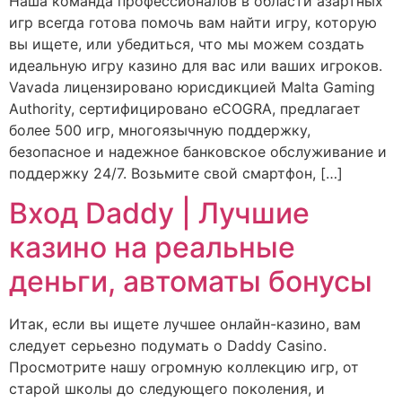
Наша команда профессионалов в области азартных
игр всегда готова помочь вам найти игру, которую
вы ищете, или убедиться, что мы можем создать
идеальную игру казино для вас или ваших игроков.
Vavada лицензировано юрисдикцией Malta Gaming
Authority, сертифицировано eCOGRA, предлагает
более 500 игр, многоязычную поддержку,
безопасное и надежное банковское обслуживание и
поддержку 24/7. Возьмите свой смартфон, […]
Вход Daddy | Лучшие
казино на реальные
деньги, автоматы бонусы
Итак, если вы ищете лучшее онлайн-казино, вам
следует серьезно подумать о Daddy Casino.
Просмотрите нашу огромную коллекцию игр, от
старой школы до следующего поколения, и