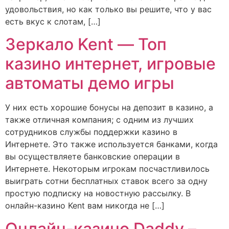
удовольствия, но как только вы решите, что у вас
есть вкус к слотам, […]
Зеркало Kent — Топ
казино интернет, игровые
автоматы демо игры
У них есть хорошие бонусы на депозит в казино, а
также отличная компания; с одним из лучших
сотрудников службы поддержки казино в
Интернете. Это также используется банками, когда
вы осуществляете банковские операции в
Интернете. Некоторым игрокам посчастливилось
выиграть сотни бесплатных ставок всего за одну
простую подписку на новостную рассылку. В
онлайн-казино Kent вам никогда не […]
Онлайн-казино Daddy –