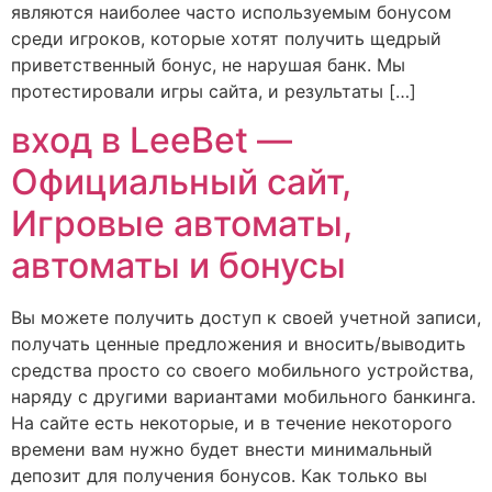
являются наиболее часто используемым бонусом
среди игроков, которые хотят получить щедрый
приветственный бонус, не нарушая банк. Мы
протестировали игры сайта, и результаты […]
вход в LeeBet —
Официальный сайт,
Игровые автоматы,
автоматы и бонусы
Вы можете получить доступ к своей учетной записи,
получать ценные предложения и вносить/выводить
средства просто со своего мобильного устройства,
наряду с другими вариантами мобильного банкинга.
На сайте есть некоторые, и в течение некоторого
времени вам нужно будет внести минимальный
депозит для получения бонусов. Как только вы