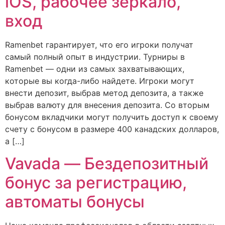
iOS, рабочее зеркало,
вход
Ramenbet гарантирует, что его игроки получат
самый полный опыт в индустрии. Турниры в
Ramenbet — одни из самых захватывающих,
которые вы когда-либо найдете. Игроки могут
внести депозит, выбрав метод депозита, а также
выбрав валюту для внесения депозита. Со вторым
бонусом вкладчики могут получить доступ к своему
счету с бонусом в размере 400 канадских долларов,
а […]
Vavada — Бездепозитный
бонус за регистрацию,
автоматы бонусы