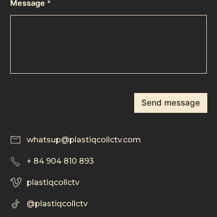
Message
*
Send message
whatsup@plastiqcollctv.com
+ 84 904 810 893
plastiqcollctv
@plastiqcollctv