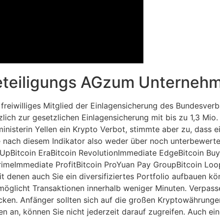
teiligungs AGzum Unternehm
freiwilliges Mitglied der Einlagensicherung des Bundesverb
ch zur gesetzlichen Einlagensicherung mit bis zu 1,3 Mio.
ministerin Yellen ein Krypto Verbot, stimmte aber zu, dass 
e nach diesem Indikator also weder über noch unterbewerte
 UpBitcoin EraBitcoin RevolutionImmediate EdgeBitcoin Buye
imeImmediate ProfitBitcoin ProYuan Pay GroupBitcoin Loop
it denen auch Sie ein diversifiziertes Portfolio aufbauen 
möglicht Transaktionen innerhalb weniger Minuten. Verpassen
­cken. Anfänger sollten sich auf die großen Kryptowährunge
en an, können Sie nicht jederzeit darauf zugreifen. Auch ei