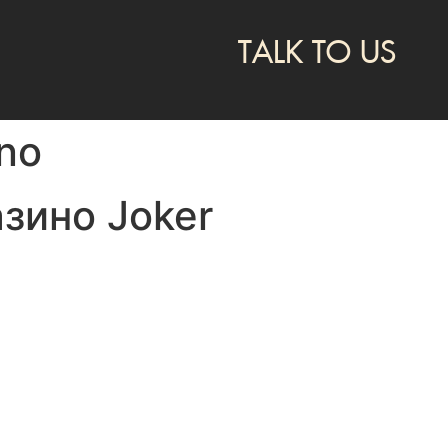
TALK TO US
no
зино Joker