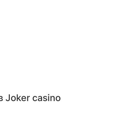
 Joker casino