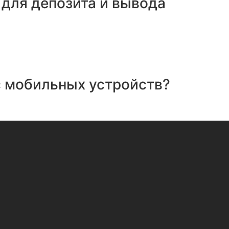
для депозита и вывода
с мобильных устройств?