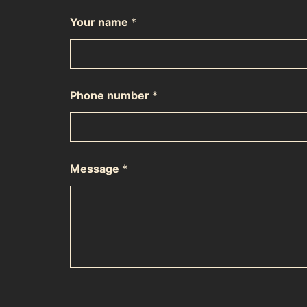
Your name
*
Phone number
*
Message
*