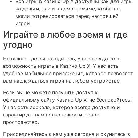
Все игры в Казино Up X доступны как для игры
на деньги, так и в демо-режиме, чтобы вы
могли потренироваться перед настоящей
игрой.
Играйте в любое время и где
угодно
Не важно, где вы находитесь, у вас всегда есть
возможность играть в Казино Up X. У нас есть
удобное мобильное приложение, которое позволяет
вам наслаждаться игрой на любом устройстве.
Если вы не можете получить доступ к
официальному сайту Казино Up X, не беспокойтесь!
У нас есть зеркало, которое всегда доступно и
гарантирует вам полноценное игровое
пространство.
Присоединяйтесь к нам уже сегодня и окунитесь в