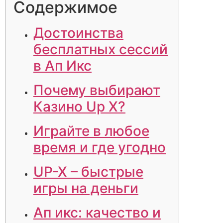
Содержимое
Достоинства
бесплатных сессий
в Ап Икс
Почему выбирают
Казино Up X?
Играйте в любое
время и где угодно
UP-X – быстрые
игры на деньги
Ап икс: качество и