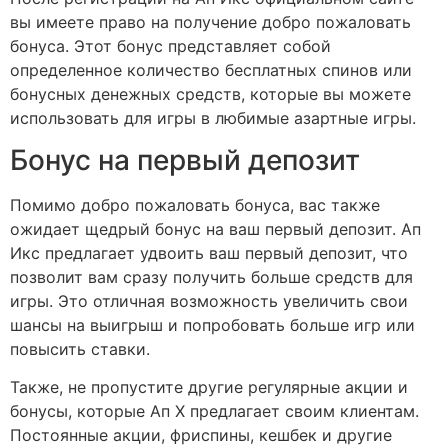
вы имеете право на получение добро пожаловать
бонуса. Этот бонус представляет собой
определенное количество бесплатных спинов или
бонусных денежных средств, которые вы можете
использовать для игры в любимые азартные игры.
Бонус на первый депозит
Помимо добро пожаловать бонуса, вас также
ожидает щедрый бонус на ваш первый депозит. Ап
Икс предлагает удвоить ваш первый депозит, что
позволит вам сразу получить больше средств для
игры. Это отличная возможность увеличить свои
шансы на выигрыш и попробовать больше игр или
повысить ставки.
Также, не пропустите другие регулярные акции и
бонусы, которые Ап Х предлагает своим клиентам.
Постоянные акции, фриспины, кешбек и другие