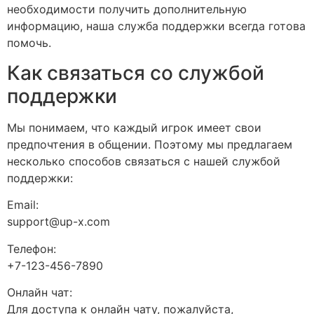
необходимости получить дополнительную
информацию, наша служба поддержки всегда готова
помочь.
Как связаться со службой
поддержки
Мы понимаем, что каждый игрок имеет свои
предпочтения в общении. Поэтому мы предлагаем
несколько способов связаться с нашей службой
поддержки:
Email:
support@up-x.com
Телефон:
+7-123-456-7890
Онлайн чат:
Для доступа к онлайн чату, пожалуйста,