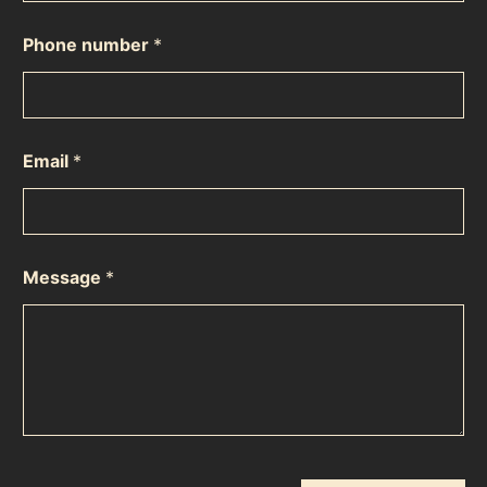
Phone number
*
Email
*
Message
*