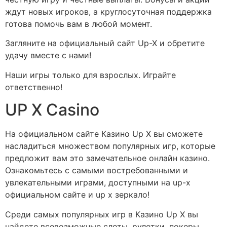
ждут новых игроков, а круглосуточная поддержка
готова помочь вам в любой момент.
Загляните на официальный сайт Up-X и обретите
удачу вместе с нами!
Наши игры только для взрослых. Играйте
ответственно!
UP X Casino
На официальном сайте Казино Up X вы сможете
насладиться множеством популярных игр, которые
предложит вам это замечательное онлайн казино.
Ознакомьтесь с самыми востребованными и
увлекательными играми, доступными на up-x
официальном сайте и up x зеркало!
Среди самых популярных игр в Казино Up X вы
найдете всевозможные слоты, рулетки, покеры,