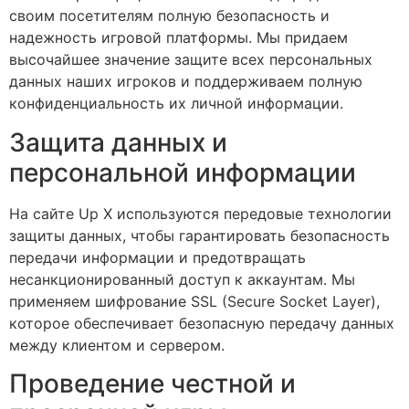
своим посетителям полную безопасность и
надежность игровой платформы. Мы придаем
высочайшее значение защите всех персональных
данных наших игроков и поддерживаем полную
конфиденциальность их личной информации.
Защита данных и
персональной информации
На сайте Up X используются передовые технологии
защиты данных, чтобы гарантировать безопасность
передачи информации и предотвращать
несанкционированный доступ к аккаунтам. Мы
применяем шифрование SSL (Secure Socket Layer),
которое обеспечивает безопасную передачу данных
между клиентом и сервером.
Проведение честной и