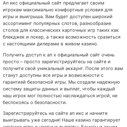
Ап икс официальный сайт предлагает своим
игрокам максимально комфортные условия для
игры и выигрыша. Вам будет доступен широкий
ассортимент популярных слотов, разнообразие
столов для классических карточных игр таких как
блекджек и покер, а также возможность сразиться
с настоящими дилерами в живом казино.
Получить доступ к ап х официальный сайт очень
просто – просто зарегистрируйтесь на сайте и
получите свой уникальный аккаунт. После этого вам
станут доступны все игры и возможности с
гарантией безопасной игры. Мы создали надежную
систему защиты данных и выплат, чтобы каждый
наш игрок мог полностью наслаждаться игрой, не
беспокоясь о безопасности.
Зарегистрируйтесь на сайте ап икс и начните
выигрывать уже сегодня! Наше казино гарантирует
честную игру и честные выплаты. Бонусы и акции