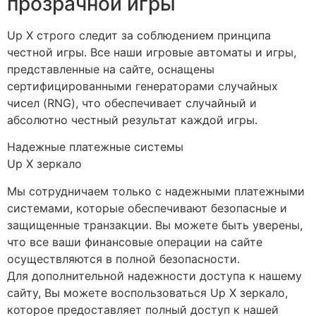
прозрачной игры
Up X строго следит за соблюдением принципа
честной игры. Все наши игровые автоматы и игры,
представленные на сайте, оснащены
сертифицированными генераторами случайных
чисел (RNG), что обеспечивает случайный и
абсолютно честный результат каждой игры.
Надежные платежные системы
Up X зеркало
Мы сотрудничаем только с надежными платежными
системами, которые обеспечивают безопасные и
защищенные транзакции. Вы можете быть уверены,
что все ваши финансовые операции на сайте
осуществляются в полной безопасности.
Для дополнительной надежности доступа к нашему
сайту, Вы можете воспользоваться Up X зеркало,
которое предоставляет полный доступ к нашей