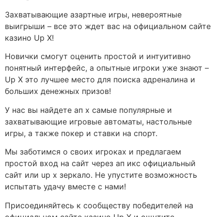
Захватывающие азартные игры, невероятные
выигрыши – все это ждет вас на официальном сайте
казино Up X!
Новички смогут оценить простой и интуитивно
понятный интерфейс, а опытные игроки уже знают –
Up X это лучшее место для поиска адреналина и
больших денежных призов!
У нас вы найдете ап х самые популярные и
захватывающие игровые автоматы, настольные
игры, а также покер и ставки на спорт.
Мы заботимся о своих игроках и предлагаем
простой вход на сайт через ап икс официальный
сайт или up x зеркало. Не упустите возможность
испытать удачу вместе с нами!
Присоединяйтесь к сообществу победителей на
официальном сайте казино Up X и ощутите