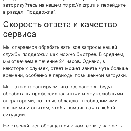
авторизуйтесь на нашем https://nizrp.ru и перейдите
в раздел “Поддержка”.
Скорость ответа и качество
сервиса
Мы стараемся обрабатывать все запросы нашей
службы поддержки как можно быстрее. В среднем,
мы отвечаем в течение 24 часов. Однако, в
некоторых случаях, ответ может занять чуть больше
времени, особенно в периоды повышенной загрузки.
Мы также гарантируем, что все запросы будут
обработаны профессиональными и дружелюбными
операторами, которые обладают необходимыми
знаниями и опытом, чтобы помочь вам в любой
ситуации.
Не стесняйтесь обращаться к нам, если у вас есть