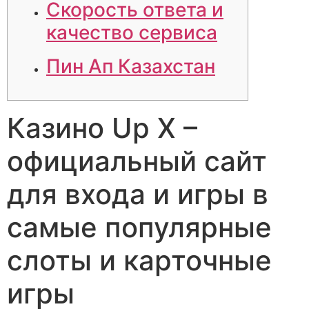
Скорость ответа и
качество сервиса
Пин Ап Казахстан
Казино Up X –
официальный сайт
для входа и игры в
самые популярные
слоты и карточные
игры