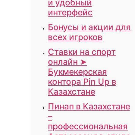
и удобный
интерфейс
Бонусы и акции для
всех игроков
Ставки на спорт
онлайн ➤
Букмекерская
контора Pin Up в
Казахстане
Пинап в Казахстане
–
профессиональная