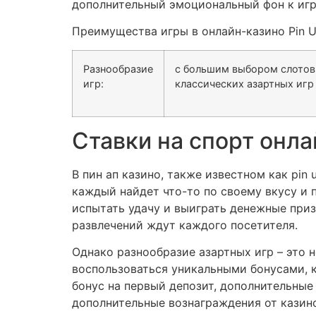
дополнительный эмоциональный фон к игр
Преимущества игры в онлайн-казино Pin U
Разнообразие
с большим выбором слотов
игр:
классических азартных игр
Ставки на спорт онла
В пин ап казино, также известном как pin
каждый найдет что-то по своему вкусу и 
испытать удачу и выиграть денежные приз
развлечений ждут каждого посетителя.
Однако разнообразие азартных игр – это 
воспользоваться уникальными бонусами, к
бонус на первый депозит, дополнительные
дополнительные вознаграждения от казин