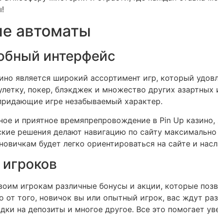
!
ые автоматы
добный интерфейс
зино является широкий ассортимент игр, который удов
улетку, покер, блэкджек и множество других азартных 
придающие игре незабываемый характер.
е и приятное времяпрепровождение в Pin Up казино, 
кие решения делают навигацию по сайту максимально 
 новичкам будет легко ориентироваться на сайте и нас
 игроков
своим игрокам различные бонусы и акции, которые поз
 от того, новичок вы или опытный игрок, вас ждут ра
дки на депозиты и многое другое. Все это помогает у