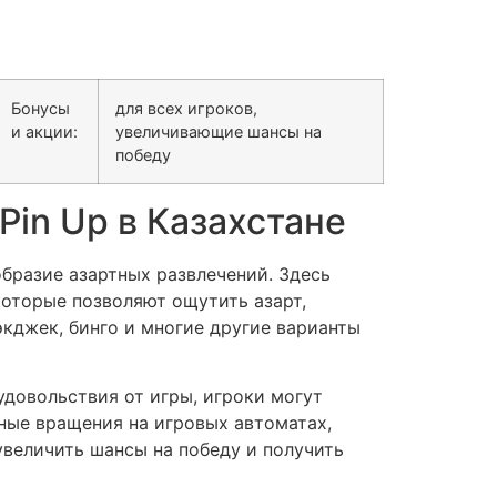
Бонусы
для всех игроков,
и акции:
увеличивающие шансы на
победу
Pin Up в Казахстане
образие азартных развлечений. Здесь
которые позволяют ощутить азарт,
экджек, бинго и многие другие варианты
удовольствия от игры, игроки могут
ные вращения на игровых автоматах,
увеличить шансы на победу и получить