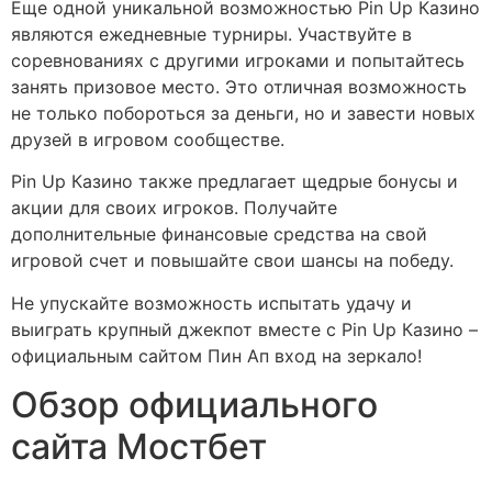
Еще одной уникальной возможностью Pin Up Казино
являются ежедневные турниры. Участвуйте в
соревнованиях с другими игроками и попытайтесь
занять призовое место. Это отличная возможность
не только побороться за деньги, но и завести новых
друзей в игровом сообществе.
Pin Up Казино также предлагает щедрые бонусы и
акции для своих игроков. Получайте
дополнительные финансовые средства на свой
игровой счет и повышайте свои шансы на победу.
Не упускайте возможность испытать удачу и
выиграть крупный джекпот вместе с Pin Up Казино –
официальным сайтом Пин Ап вход на зеркало!
Обзор официального
сайта Мостбет