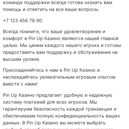
команда поддержки всегда готова оказать вам
помощь и ответить на все ваши вопросы.
+7 123 456 78 90
Всегда помните, что ваше удовлетворение и
комфорт в Pin Up Казино являются нашей главной
целью. Мы ценим каждого нашего игрока и готовы
предоставить вам поддержку и обслуживание на
высшем уровне.
Присоединяйтесь к нам в Pin Up Казино и
наслаждайтесь увлекательным игровым опытом
вместе с нами!
Pin Up Казино предлагает удобную и надежную
систему платежей для всех игроков. Мы
гарантируем безопасность каждой транзакции и
обеспечиваем полную конфиденциальность ваших
данных. В Pin Up Казино вы можете выбрать