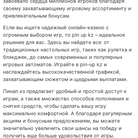
завоевало сердца миллионов игроков благодаря
своему захватывающему игровому ассортименту и
привлекательным бонусам.
Если вы ищете надежный онлайн-казино с
огромным выбором игр, то pin up kz – идеальное
решение для вас. Здесь вы найдете все: от
традиционных настольных игр, таких как рулетка и
блэкджек, до самых современных и популярных
игровых автоматов. Играйте в pin-up kz и
наслаждайтесь высококачественной графикой,
захватывающим сюжетом и щедрыми выплатами.
Пинап кз предлагает удобный и простой доступ к
играм, а также множество способов пополнения и
снятия средств, чтобы сделать вашу игру
максимально комфортной. А благодаря регулярным
акциям и бонусным предложениям, вы можете
значительно увеличить свои шансы на победу и
получить еще больше удовольствия от игры.