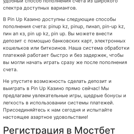
удобный способ пополнения счета из широкого
спектра доступных вариантов.
В Pin Up Казино доступны следующие способы
пополнения счета: pinup kz, pinup, пинап, pin-up kz,
пин ап кз, pin up kz, pin up. Вы можете внести
депозит с помощью банковских карт, электронных
кошельков или биткоинов. Наша система обработки
платежей работает быстро и без задержек, чтобы
вы могли начать играть сразу же после пополнения
счета.
Не упустите возможность сделать депозит и
выиграть в Pin Up Казино прямо сейчас! Мы
предлагаем увлекательные игры, щедрые бонусы и
легкость в использовании системы платежей.
Присоединяйтесь к нам сегодня и испытайте
настоящее азартное удовольствие!
Регистрация в Мостбет