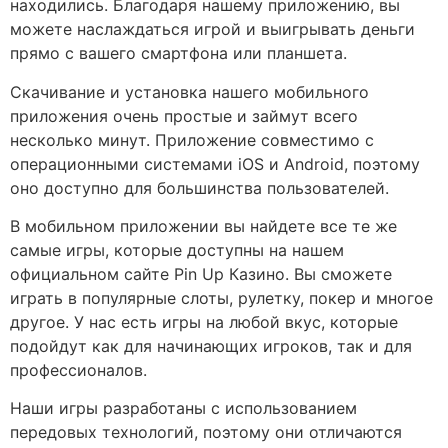
находились. Благодаря нашему приложению, вы
можете наслаждаться игрой и выигрывать деньги
прямо с вашего смартфона или планшета.
Скачивание и установка нашего мобильного
приложения очень простые и займут всего
несколько минут. Приложение совместимо с
операционными системами iOS и Android, поэтому
оно доступно для большинства пользователей.
В мобильном приложении вы найдете все те же
самые игры, которые доступны на нашем
официальном сайте Pin Up Казино. Вы сможете
играть в популярные слоты, рулетку, покер и многое
другое. У нас есть игры на любой вкус, которые
подойдут как для начинающих игроков, так и для
профессионалов.
Наши игры разработаны с использованием
передовых технологий, поэтому они отличаются