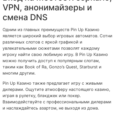
VPN, анонимайзеры и
смена DNS
Одним из главных преимуществ Pin Up Казино
является широкий выбор игровых автоматов. Сотни
различных слотов с яркой графикой и
увлекательными сюжетами позволят каждому
игроку найти свою любимую игру. В Pin Up Казино
можно получить доступ к популярным слотам,
таким как Book of Ra, Gonzo’s Quest, Starburst и
многим другим.
Pin Up Казино также предлагает игру с живыми
дилерами. Ощутите атмосферу настоящего казино,
играя в рулетку, блэкджек или покер.
Взаимодействуйте с профессиональными дилерами
и наслаждайтесь азартом, не выходя из дома.