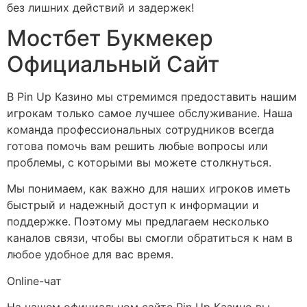
без лишних действий и задержек!
Мостбет Букмекер
Официальный Сайт
В Pin Up Казино мы стремимся предоставить нашим
игрокам только самое лучшее обслуживание. Наша
команда профессиональных сотрудников всегда
готова помочь вам решить любые вопросы или
проблемы, с которыми вы можете столкнуться.
Мы понимаем, как важно для наших игроков иметь
быстрый и надежный доступ к информации и
поддержке. Поэтому мы предлагаем несколько
каналов связи, чтобы вы смогли обратиться к нам в
любое удобное для вас время.
Online-чат