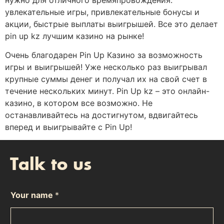
увлекательные игры, привлекательные бонусы и
акции, быстрые выплаты выигрышей. Все это делает
pin up kz лучшим казино на рынке!
Очень благодарен Pin Up Казино за возможность
игры и выигрышей! Уже несколько раз выигрывал
крупные суммы денег и получал их на свой счет в
течение нескольких минут. Pin Up kz – это онлайн-
казино, в котором все возможно. Не
останавливайтесь на достигнутом, вдвигайтесь
вперед и выигрывайте с Pin Up!
Talk to us
Your name
*