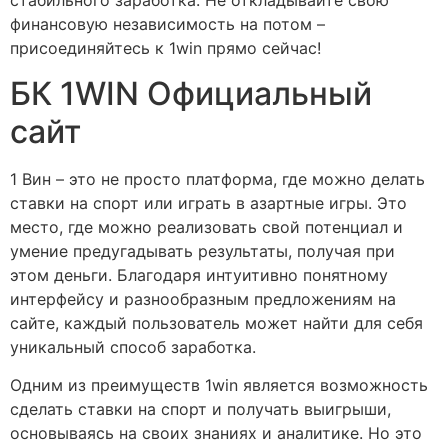
стабильного заработка. Не откладывайте свою
финансовую независимость на потом –
присоединяйтесь к 1win прямо сейчас!
БК 1WIN Официальный
сайт
1 Вин – это не просто платформа, где можно делать
ставки на спорт или играть в азартные игры. Это
место, где можно реализовать свой потенциал и
умение предугадывать результаты, получая при
этом деньги. Благодаря интуитивно понятному
интерфейсу и разнообразным предложениям на
сайте, каждый пользователь может найти для себя
уникальный способ заработка.
Одним из преимуществ 1win является возможность
сделать ставки на спорт и получать выигрыши,
основываясь на своих знаниях и аналитике. Но это