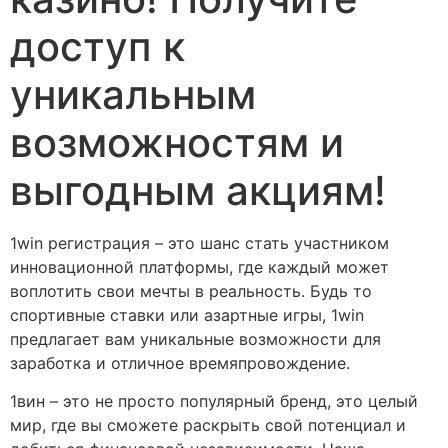
доступ к
уникальным
возможностям и
выгодным акциям!
1win регистрация – это шанс стать участником
инновационной платформы, где каждый может
воплотить свои мечты в реальность. Будь то
спортивные ставки или азартные игры, 1win
предлагает вам уникальные возможности для
заработка и отличное времяпровождение.
1вин – это не просто популярный бренд, это целый
мир, где вы сможете раскрыть свой потенциал и