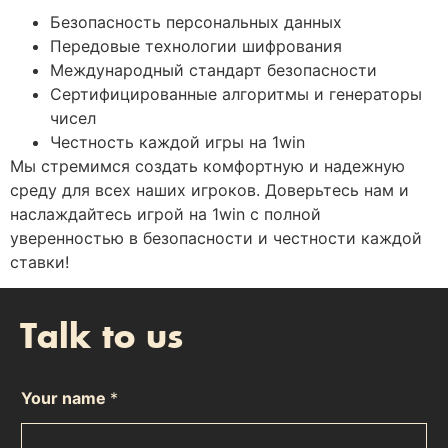
Безопасность персональных данных
Передовые технологии шифрования
Международный стандарт безопасности
Сертифицированные алгоритмы и генераторы
чисел
Честность каждой игры на 1win
Мы стремимся создать комфортную и надежную
среду для всех наших игроков. Доверьтесь нам и
наслаждайтесь игрой на 1win с полной
уверенностью в безопасности и честности каждой
ставки!
Talk to us
Your name
*