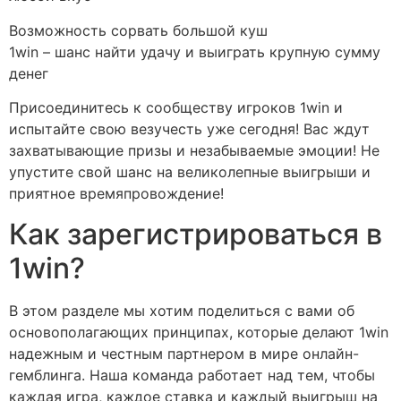
Возможность сорвать большой куш
1win – шанс найти удачу и выиграть крупную сумму
денег
Присоединитесь к сообществу игроков 1win и
испытайте свою везучесть уже сегодня! Вас ждут
захватывающие призы и незабываемые эмоции! Не
упустите свой шанс на великолепные выигрыши и
приятное времяпровождение!
Как зарегистрироваться в
1win?
В этом разделе мы хотим поделиться с вами об
основополагающих принципах, которые делают 1win
надежным и честным партнером в мире онлайн-
гемблинга. Наша команда работает над тем, чтобы
каждая игра, каждое ставка и каждый выигрыш на