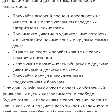
для новичков, так и для опытных трейдеров и
инвесторов.
Получайте высокий процент доходности на
инвестиции с использованием передовых
алгоритмов и технологий.
Принимайте участие в удивительных лотереях
и выигрывайте ценные призы и крупные суммы
денег.
Ставьте на спорт и зарабатывайте на своих
знаниях и интуиции.
Используйте возможность общаться с другими
участниками и делиться опытом.
Получайте доступ к эксклюзивным
предложениям и бонусам.
С помощью 1win вы сможете создать собственный
финансовый путь к независимости и свободе.
Будьте готовы к переменам в своей жизни, освойте
новые навыки и получите возможность надежного и