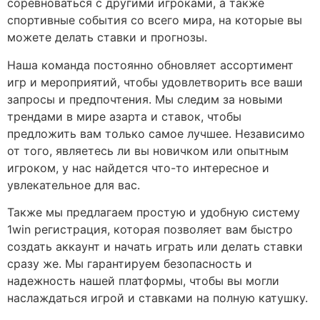
соревноваться с другими игроками, а также
спортивные события со всего мира, на которые вы
можете делать ставки и прогнозы.
Наша команда постоянно обновляет ассортимент
игр и мероприятий, чтобы удовлетворить все ваши
запросы и предпочтения. Мы следим за новыми
трендами в мире азарта и ставок, чтобы
предложить вам только самое лучшее. Независимо
от того, являетесь ли вы новичком или опытным
игроком, у нас найдется что-то интересное и
увлекательное для вас.
Также мы предлагаем простую и удобную систему
1win регистрация, которая позволяет вам быстро
создать аккаунт и начать играть или делать ставки
сразу же. Мы гарантируем безопасность и
надежность нашей платформы, чтобы вы могли
наслаждаться игрой и ставками на полную катушку.