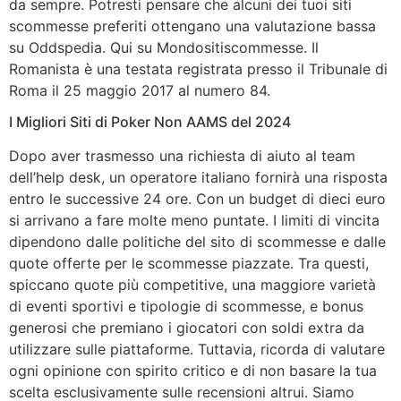
da sempre. Potresti pensare che alcuni dei tuoi siti
scommesse preferiti ottengano una valutazione bassa
su Oddspedia. Qui su Mondositiscommesse. Il
Romanista è una testata registrata presso il Tribunale di
Roma il 25 maggio 2017 al numero 84.
I Migliori Siti di Poker Non AAMS del 2024
Dopo aver trasmesso una richiesta di aiuto al team
dell’help desk, un operatore italiano fornirà una risposta
entro le successive 24 ore. Con un budget di dieci euro
si arrivano a fare molte meno puntate. I limiti di vincita
dipendono dalle politiche del sito di scommesse e dalle
quote offerte per le scommesse piazzate. Tra questi,
spiccano quote più competitive, una maggiore varietà
di eventi sportivi e tipologie di scommesse, e bonus
generosi che premiano i giocatori con soldi extra da
utilizzare sulle piattaforme. Tuttavia, ricorda di valutare
ogni opinione con spirito critico e di non basare la tua
scelta esclusivamente sulle recensioni altrui. Siamo