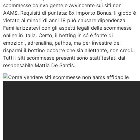
scommesse coinvolgente e avvincente sui siti non
AAMS. Requisiti di puntata: 8x Importo Bonus. Il gioco è
vietato ai minori di anni 18 può causare dipendenza.
Familiarizzatevi con gli aspetti legali delle scommesse
online in Italia. Certo, il betting in sé è fonte di
emozioni, adrenalina, pathos, ma per investire dei
risparmi il bottino occorre che sia allettante, non credi.
Tutti i siti scommesse presenti sono stati testati dal
responsabile Mattia De Santis.