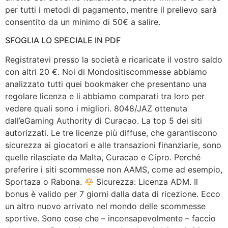
per tutti i metodi di pagamento, mentre il prelievo sarà
consentito da un minimo di 50€ a salire.
SFOGLIA LO SPECIALE IN PDF
Registratevi presso la società e ricaricate il vostro saldo
con altri 20 €. Noi di Mondositiscommesse abbiamo
analizzato tutti quei bookmaker che presentano una
regolare licenza e li abbiamo comparati tra loro per
vedere quali sono i migliori. 8048/JAZ ottenuta
dall’eGaming Authority di Curacao. La top 5 dei siti
autorizzati. Le tre licenze più diffuse, che garantiscono
sicurezza ai giocatori e alle transazioni finanziarie, sono
quelle rilasciate da Malta, Curacao e Cipro. Perché
preferire i siti scommesse non AAMS, come ad esempio,
Sportaza o Rabona.
Sicurezza: Licenza ADM. Il
bonus è valido per 7 giorni dalla data di ricezione. Ecco
un altro nuovo arrivato nel mondo delle scommesse
sportive. Sono cose che – inconsapevolmente – faccio