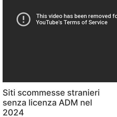
Siti scommesse stranieri
senza licenza ADM nel
2024