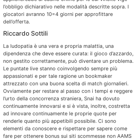
l’obbligo dichiarativo nelle modalità descritte sopra. I
giocatori avranno 10=4 giorni per approfittare
dell’offerta.
Riccardo Sottili
La ludopatia è una vera e propria malattia, una
dipendenza che deve essere curata: il gioco d’azzardo,
non gestito correttamente, può diventare un problema.
Le puntate live stanno coinvolgendo sempre più
appassionati e per tale ragione un bookmaker
attrezzato con una buona scelta di match giornalieri.
Ovviamente per restare al passo con i tempi e reggere
l’urto della concorrenza straniera, Snai ha dovuto
continuamente innovarsi e si è vista, inoltre, costretta
ad innovare continuamente le proprie quote per
renderle quanto più appetibili possibile. Ci sono
elementi da conoscere e rispettare per sapere come
fare per ottenere bonus sui siti scommesse non AAMS