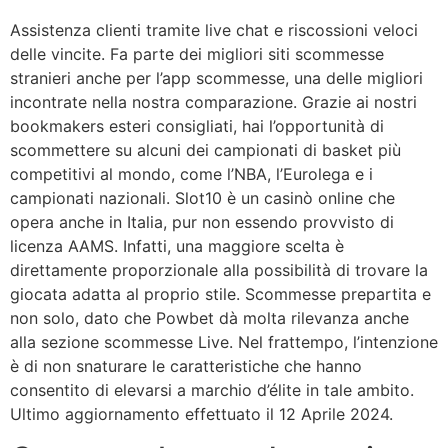
Assistenza clienti tramite live chat e riscossioni veloci
delle vincite. Fa parte dei migliori siti scommesse
stranieri anche per l’app scommesse, una delle migliori
incontrate nella nostra comparazione. Grazie ai nostri
bookmakers esteri consigliati, hai l’opportunità di
scommettere su alcuni dei campionati di basket più
competitivi al mondo, come l’NBA, l’Eurolega e i
campionati nazionali. Slot10 è un casinò online che
opera anche in Italia, pur non essendo provvisto di
licenza AAMS. Infatti, una maggiore scelta è
direttamente proporzionale alla possibilità di trovare la
giocata adatta al proprio stile. Scommesse prepartita e
non solo, dato che Powbet dà molta rilevanza anche
alla sezione scommesse Live. Nel frattempo, l’intenzione
è di non snaturare le caratteristiche che hanno
consentito di elevarsi a marchio d’élite in tale ambito.
Ultimo aggiornamento effettuato il 12 Aprile 2024.