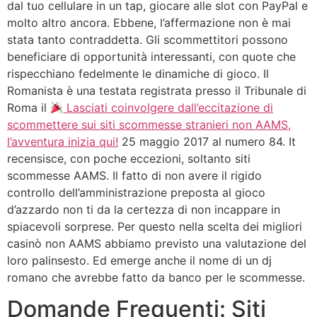
dal tuo cellulare in un tap, giocare alle slot con PayPal e
molto altro ancora. Ebbene, l’affermazione non è mai
stata tanto contraddetta. Gli scommettitori possono
beneficiare di opportunità interessanti, con quote che
rispecchiano fedelmente le dinamiche di gioco. Il
Romanista è una testata registrata presso il Tribunale di
Roma il
Lasciati coinvolgere dall’eccitazione di
scommettere sui siti scommesse stranieri non AAMS,
l’avventura inizia qui!
25 maggio 2017 al numero 84. It
recensisce, con poche eccezioni, soltanto siti
scommesse AAMS. Il fatto di non avere il rigido
controllo dell’amministrazione preposta al gioco
d’azzardo non ti da la certezza di non incappare in
spiacevoli sorprese. Per questo nella scelta dei migliori
casinò non AAMS abbiamo previsto una valutazione del
loro palinsesto. Ed emerge anche il nome di un dj
romano che avrebbe fatto da banco per le scommesse.
Domande Frequenti: Siti