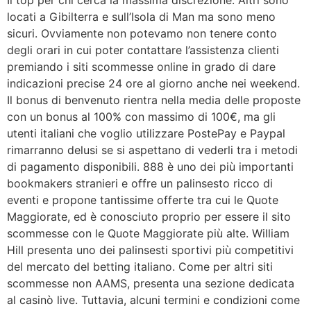
locati a Gibilterra e sull’Isola di Man ma sono meno
sicuri. Ovviamente non potevamo non tenere conto
degli orari in cui poter contattare l’assistenza clienti
premiando i siti scommesse online in grado di dare
indicazioni precise 24 ore al giorno anche nei weekend.
Il bonus di benvenuto rientra nella media delle proposte
con un bonus al 100% con massimo di 100€, ma gli
utenti italiani che voglio utilizzare PostePay e Paypal
rimarranno delusi se si aspettano di vederli tra i metodi
di pagamento disponibili. 888 è uno dei più importanti
bookmakers stranieri e offre un palinsesto ricco di
eventi e propone tantissime offerte tra cui le Quote
Maggiorate, ed è conosciuto proprio per essere il sito
scommesse con le Quote Maggiorate più alte. William
Hill presenta uno dei palinsesti sportivi più competitivi
del mercato del betting italiano. Come per altri siti
scommesse non AAMS, presenta una sezione dedicata
al casinò live. Tuttavia, alcuni termini e condizioni come