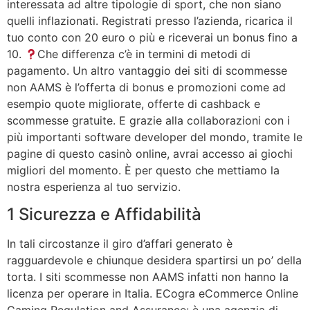
interessata ad altre tipologie di sport, che non siano
quelli inflazionati. Registrati presso l’azienda, ricarica il
tuo conto con 20 euro o più e riceverai un bonus fino a
10.
Che differenza c’è in termini di metodi di
pagamento. Un altro vantaggio dei siti di scommesse
non AAMS è l’offerta di bonus e promozioni come ad
esempio quote migliorate, offerte di cashback e
scommesse gratuite. E grazie alla collaborazioni con i
più importanti software developer del mondo, tramite le
pagine di questo casinò online, avrai accesso ai giochi
migliori del momento. È per questo che mettiamo la
nostra esperienza al tuo servizio.
1 Sicurezza e Affidabilità
In tali circostanze il giro d’affari generato è
ragguardevole e chiunque desidera spartirsi un po’ della
torta. I siti scommesse non AAMS infatti non hanno la
licenza per operare in Italia. ECogra eCommerce Online