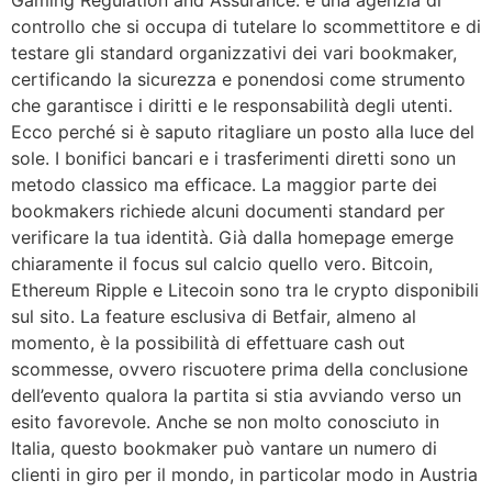
Gaming Regulation and Assurance: è una agenzia di
controllo che si occupa di tutelare lo scommettitore e di
testare gli standard organizzativi dei vari bookmaker,
certificando la sicurezza e ponendosi come strumento
che garantisce i diritti e le responsabilità degli utenti.
Ecco perché si è saputo ritagliare un posto alla luce del
sole. I bonifici bancari e i trasferimenti diretti sono un
metodo classico ma efficace. La maggior parte dei
bookmakers richiede alcuni documenti standard per
verificare la tua identità. Già dalla homepage emerge
chiaramente il focus sul calcio quello vero. Bitcoin,
Ethereum Ripple e Litecoin sono tra le crypto disponibili
sul sito. La feature esclusiva di Betfair, almeno al
momento, è la possibilità di effettuare cash out
scommesse, ovvero riscuotere prima della conclusione
dell’evento qualora la partita si stia avviando verso un
esito favorevole. Anche se non molto conosciuto in
Italia, questo bookmaker può vantare un numero di
clienti in giro per il mondo, in particolar modo in Austria