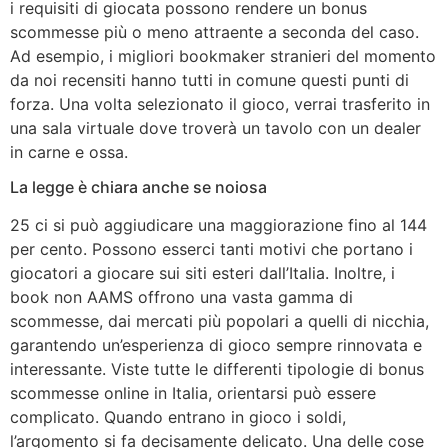
i requisiti di giocata possono rendere un bonus
scommesse più o meno attraente a seconda del caso.
Ad esempio, i migliori bookmaker stranieri del momento
da noi recensiti hanno tutti in comune questi punti di
forza. Una volta selezionato il gioco, verrai trasferito in
una sala virtuale dove troverà un tavolo con un dealer
in carne e ossa.
La legge è chiara anche se noiosa
25 ci si può aggiudicare una maggiorazione fino al 144
per cento. Possono esserci tanti motivi che portano i
giocatori a giocare sui siti esteri dall’Italia. Inoltre, i
book non AAMS offrono una vasta gamma di
scommesse, dai mercati più popolari a quelli di nicchia,
garantendo un’esperienza di gioco sempre rinnovata e
interessante. Viste tutte le differenti tipologie di bonus
scommesse online in Italia, orientarsi può essere
complicato. Quando entrano in gioco i soldi,
l’argomento si fa decisamente delicato. Una delle cose