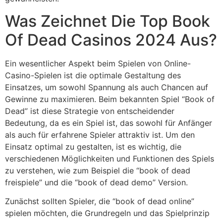
Was Zeichnet Die Top Book
Of Dead Casinos 2024 Aus?
Ein wesentlicher Aspekt beim Spielen von Online-
Casino-Spielen ist die optimale Gestaltung des
Einsatzes, um sowohl Spannung als auch Chancen auf
Gewinne zu maximieren. Beim bekannten Spiel “Book of
Dead” ist diese Strategie von entscheidender
Bedeutung, da es ein Spiel ist, das sowohl für Anfänger
als auch für erfahrene Spieler attraktiv ist. Um den
Einsatz optimal zu gestalten, ist es wichtig, die
verschiedenen Möglichkeiten und Funktionen des Spiels
zu verstehen, wie zum Beispiel die “book of dead
freispiele” und die “book of dead demo” Version.
Zunächst sollten Spieler, die “book of dead online”
spielen möchten, die Grundregeln und das Spielprinzip