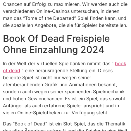
Chancen auf Erfolg zu maximieren. Wir werden auch die
verschiedenen Online-Casinos untersuchen, in denen
man das “Tome of the Departed” Spiel finden kann, und
die speziellen Angebote, die sie für Spieler bereitstellen.
Book Of Dead Freispiele
Ohne Einzahlung 2024
In der Welt der virtuellen Spielbanken nimmt das ”
book
of dead
” eine herausragende Stellung ein. Dieses
beliebte Spiel ist nicht nur wegen seiner
atemberaubenden Grafik und Animationen bekannt,
sondern auch wegen seiner spannenden Spielmechanik
und hohen Gewinnchancen. Es ist ein Spiel, das sowohl
Anfänger als auch erfahrene Spieler anspricht und in
vielen Online-Spielotheken zur Verfügung steht.
Das “Book of Dead” ist ein Slot-Spiel, das die Thematik
des alten Ägyptens aufgreift und die Spieler in eine Welt