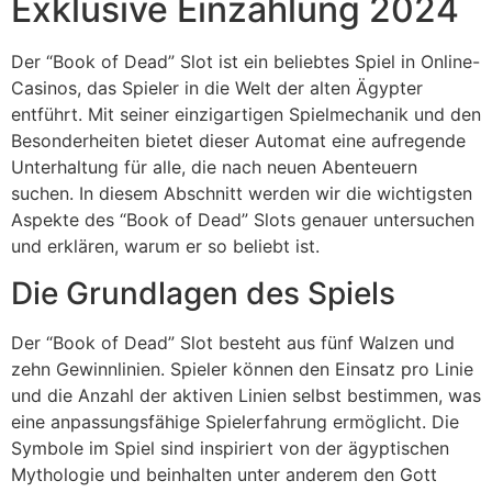
Exklusive Einzahlung 2024
Der “Book of Dead” Slot ist ein beliebtes Spiel in Online-
Casinos, das Spieler in die Welt der alten Ägypter
entführt. Mit seiner einzigartigen Spielmechanik und den
Besonderheiten bietet dieser Automat eine aufregende
Unterhaltung für alle, die nach neuen Abenteuern
suchen. In diesem Abschnitt werden wir die wichtigsten
Aspekte des “Book of Dead” Slots genauer untersuchen
und erklären, warum er so beliebt ist.
Die Grundlagen des Spiels
Der “Book of Dead” Slot besteht aus fünf Walzen und
zehn Gewinnlinien. Spieler können den Einsatz pro Linie
und die Anzahl der aktiven Linien selbst bestimmen, was
eine anpassungsfähige Spielerfahrung ermöglicht. Die
Symbole im Spiel sind inspiriert von der ägyptischen
Mythologie und beinhalten unter anderem den Gott