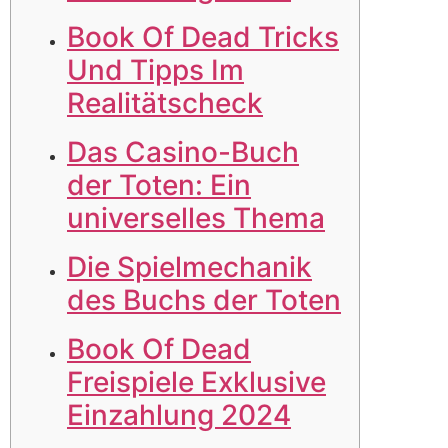
Book Of Dead Tricks
Und Tipps Im
Realitätscheck
Das Casino-Buch
der Toten: Ein
universelles Thema
Die Spielmechanik
des Buchs der Toten
Book Of Dead
Freispiele Exklusive
Einzahlung 2024