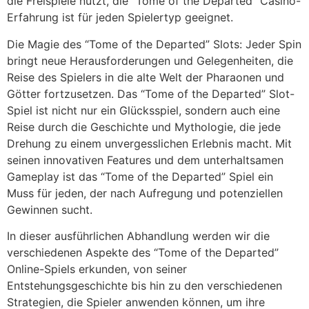
die Freispiele nutzt, die “Tome of the Departed” Casino-
Erfahrung ist für jeden Spielertyp geeignet.
Die Magie des “Tome of the Departed” Slots: Jeder Spin
bringt neue Herausforderungen und Gelegenheiten, die
Reise des Spielers in die alte Welt der Pharaonen und
Götter fortzusetzen. Das “Tome of the Departed” Slot-
Spiel ist nicht nur ein Glücksspiel, sondern auch eine
Reise durch die Geschichte und Mythologie, die jede
Drehung zu einem unvergesslichen Erlebnis macht. Mit
seinen innovativen Features und dem unterhaltsamen
Gameplay ist das “Tome of the Departed” Spiel ein
Muss für jeden, der nach Aufregung und potenziellen
Gewinnen sucht.
In dieser ausführlichen Abhandlung werden wir die
verschiedenen Aspekte des “Tome of the Departed”
Online-Spiels erkunden, von seiner
Entstehungsgeschichte bis hin zu den verschiedenen
Strategien, die Spieler anwenden können, um ihre