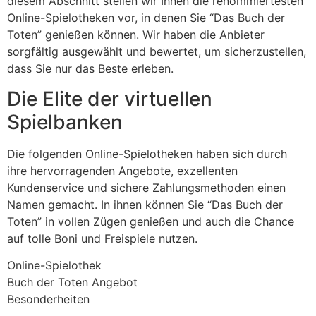
diesem Abschnitt stellen wir Ihnen die renommiertesten
Online-Spielotheken vor, in denen Sie “Das Buch der
Toten” genießen können. Wir haben die Anbieter
sorgfältig ausgewählt und bewertet, um sicherzustellen,
dass Sie nur das Beste erleben.
Die Elite der virtuellen
Spielbanken
Die folgenden Online-Spielotheken haben sich durch
ihre hervorragenden Angebote, exzellenten
Kundenservice und sichere Zahlungsmethoden einen
Namen gemacht. In ihnen können Sie “Das Buch der
Toten” in vollen Zügen genießen und auch die Chance
auf tolle Boni und Freispiele nutzen.
Online-Spielothek
Buch der Toten Angebot
Besonderheiten