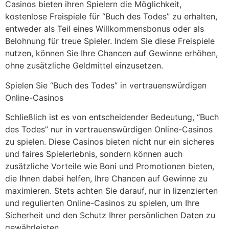
Casinos bieten ihren Spielern die Möglichkeit,
kostenlose Freispiele für “Buch des Todes” zu erhalten,
entweder als Teil eines Willkommensbonus oder als
Belohnung für treue Spieler. Indem Sie diese Freispiele
nutzen, können Sie Ihre Chancen auf Gewinne erhöhen,
ohne zusätzliche Geldmittel einzusetzen.
Spielen Sie “Buch des Todes” in vertrauenswürdigen
Online-Casinos
Schließlich ist es von entscheidender Bedeutung, “Buch
des Todes” nur in vertrauenswürdigen Online-Casinos
zu spielen. Diese Casinos bieten nicht nur ein sicheres
und faires Spielerlebnis, sondern können auch
zusätzliche Vorteile wie Boni und Promotionen bieten,
die Ihnen dabei helfen, Ihre Chancen auf Gewinne zu
maximieren. Stets achten Sie darauf, nur in lizenzierten
und regulierten Online-Casinos zu spielen, um Ihre
Sicherheit und den Schutz Ihrer persönlichen Daten zu
gewährleisten.