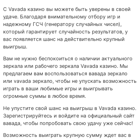
С Vavada казино вы можете быть уверены в своей
удаче. Благодаря внимательному отбору игр и
надежному ГСЧ (генератору случайных чисел),
который гарантирует случайность результатов, у
вас появляется шанс на действительно крупный
выигрыш.
Вам не нужно беспокоиться о наличии актуального
зеркала или рабочего зеркала Vavada казино. Мы
предлагаем вам воспользоваться вавада зеркало
или vavada зеркало, чтобы не упускать возможность
играть в ваши любимые игры и выигрывать
огромные суммы в любое время.
Не упустите свой шанс на выигрыш в Vavada казино.
Зарегистрируйтесь и войдите на официальный сайт
вавада, чтобы попробовать свою удачу уже сейчас!
Возможность выиграть крупную сумму ждет вас в