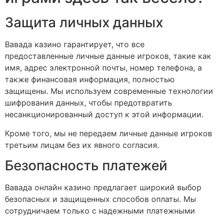
Защита личных данных
Вавада казино гарантирует, что все
предоставленные личные данные игроков, такие как
имя, адрес электронной почты, номер телефона, а
также финансовая информация, полностью
защищены. Мы используем современные технологии
шифрования данных, чтобы предотвратить
несанкционированный доступ к этой информации.
Кроме того, мы не передаем личные данные игроков
третьим лицам без их явного согласия.
Безопасность платежей
Вавада онлайн казино предлагает широкий выбор
безопасных и защищенных способов оплаты. Мы
сотрудничаем только с надежными платежными