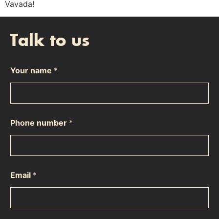
Vavada!
Talk to us
Your name
*
Phone number
*
Email
*