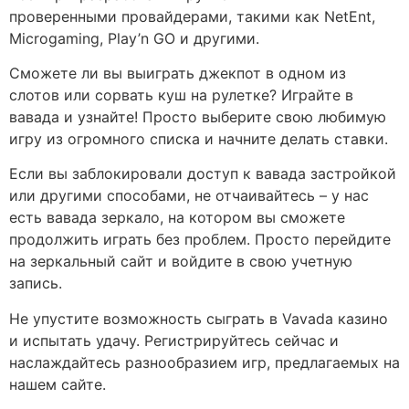
проверенными провайдерами, такими как NetEnt,
Microgaming, Play’n GO и другими.
Сможете ли вы выиграть джекпот в одном из
слотов или сорвать куш на рулетке? Играйте в
вавада и узнайте! Просто выберите свою любимую
игру из огромного списка и начните делать ставки.
Если вы заблокировали доступ к вавада застройкой
или другими способами, не отчаивайтесь – у нас
есть вавада зеркало, на котором вы сможете
продолжить играть без проблем. Просто перейдите
на зеркальный сайт и войдите в свою учетную
запись.
Не упустите возможность сыграть в Vavada казино
и испытать удачу. Регистрируйтесь сейчас и
наслаждайтесь разнообразием игр, предлагаемых на
нашем сайте.