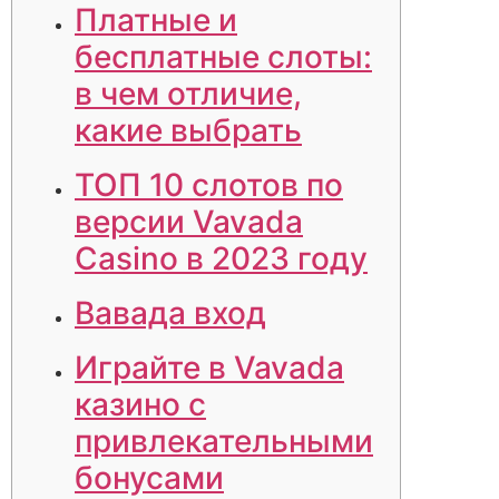
Платные и
бесплатные слоты:
в чем отличие,
какие выбрать
ТОП 10 слотов по
версии Vavada
Casino в 2023 году
Вавада вход
Играйте в Vavada
казино с
привлекательными
бонусами