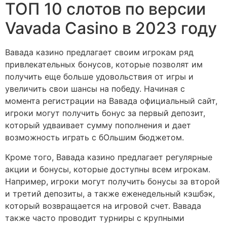
ТОП 10 слотов по версии
Vavada Casino в 2023 году
Вавада казино предлагает своим игрокам ряд
привлекательных бонусов, которые позволят им
получить еще больше удовольствия от игры и
увеличить свои шансы на победу. Начиная с
момента регистрации на Вавада официальный сайт,
игроки могут получить бонус за первый депозит,
который удваивает сумму пополнения и дает
возможность играть с бОльшим бюджетом.
Кроме того, Вавада казино предлагает регулярные
акции и бонусы, которые доступны всем игрокам.
Например, игроки могут получить бонусы за второй
и третий депозиты, а также еженедельный кэшбэк,
который возвращается на игровой счет. Вавада
также часто проводит турниры с крупными