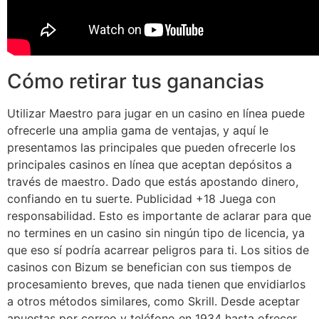
Cómo retirar tus ganancias
Utilizar Maestro para jugar en un casino en línea puede
ofrecerle una amplia gama de ventajas, y aquí le
presentamos las principales que pueden ofrecerle los
principales casinos en línea que aceptan depósitos a
través de maestro. Dado que estás apostando dinero,
confiando en tu suerte. Publicidad +18 Juega con
responsabilidad. Esto es importante de aclarar para que
no termines en un casino sin ningún tipo de licencia, ya
que eso sí podría acarrear peligros para ti. Los sitios de
casinos con Bizum se benefician con sus tiempos de
procesamiento breves, que nada tienen que envidiarlos
a otros métodos similares, como Skrill. Desde aceptar
apuestas por correo y teléfono en 1934 hasta ofrecer