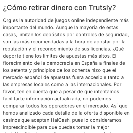
¿Cómo retirar dinero con Trutsly?
Org es la autoridad de juegos online independiente más
importante del mundo. Aunque la mayoría de estas
casas, limitan los depósitos por controles de seguridad,
son las más recomendadas a la hora de apostar por la
reputación y el reconocimiento de sus licencias. ¿Qué
deporte tiene los límites de apuestas más altos. El
florecimiento de la democracia en España a finales de
los setenta y principios de los ochenta hizo que el
mercado español de apuestas fuera accesible tanto a
las empresas locales como a las internacionales. Por
favor, ten en cuenta que a pesar de que intentamos
facilitarte información actualizada, no podemos
comparar todos los operadores en el mercado. Así que
hemos analizado cada detalle de la oferta disponible en
casinos que aceptan HalCash, pues lo consideramos
imprescindible para que puedas tomar la mejor