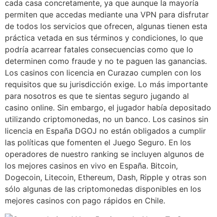
cada casa concretamente, ya que aunque la mayoría
permiten que accedas mediante una VPN para disfrutar
de todos los servicios que ofrecen, algunas tienen esta
práctica vetada en sus términos y condiciones, lo que
podría acarrear fatales consecuencias como que lo
determinen como fraude y no te paguen las ganancias.
Los casinos con licencia en Curazao cumplen con los
requisitos que su jurisdicción exige. Lo más importante
para nosotros es que te sientas seguro jugando al
casino online. Sin embargo, el jugador había depositado
utilizando criptomonedas, no un banco. Los casinos sin
licencia en España DGOJ no están obligados a cumplir
las políticas que fomenten el Juego Seguro. En los
operadores de nuestro ranking se incluyen algunos de
los mejores casinos en vivo en España. Bitcoin,
Dogecoin, Litecoin, Ethereum, Dash, Ripple y otras son
sólo algunas de las criptomonedas disponibles en los
mejores casinos con pago rápidos en Chile.