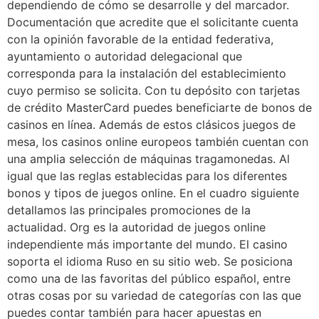
dependiendo de cómo se desarrolle y del marcador.
Documentación que acredite que el solicitante cuenta
con la opinión favorable de la entidad federativa,
ayuntamiento o autoridad delegacional que
corresponda para la instalación del establecimiento
cuyo permiso se solicita. Con tu depósito con tarjetas
de crédito MasterCard puedes beneficiarte de bonos de
casinos en línea. Además de estos clásicos juegos de
mesa, los casinos online europeos también cuentan con
una amplia selección de máquinas tragamonedas. Al
igual que las reglas establecidas para los diferentes
bonos y tipos de juegos online. En el cuadro siguiente
detallamos las principales promociones de la
actualidad. Org es la autoridad de juegos online
independiente más importante del mundo. El casino
soporta el idioma Ruso en su sitio web. Se posiciona
como una de las favoritas del público español, entre
otras cosas por su variedad de categorías con las que
puedes contar también para hacer apuestas en