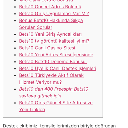
Bets10 Güncel Adres Bölümü
Bets10 Giriş Uygulaması Var Mı?
Bonus Bets10 Hakkında Sıkça
Sorulan Sorular
Bets10 Yeni Giriş Ayrıcalıkları
Bets10 tv görüntü kalitesi iyi mi?
Bets10 Canli Casino Sitesi
Bets10 Yeni Adres Sitesi İçerisinde
Bets10 Bets10 Deneme Bonusu
Bets10 Üyelik Canlı Destek İşlemleri
Bets10 Türkiye’de Aktif Olarak
Hizmet Veriyor mu?
Bets10 dan 400 Freespin Bets10
sayfaya gitmek için
Bets10 Giriş Güncel Site Adresi ve
Yeni Linkleri
Destek ekibimiz, temsilcilerimizden biriyle doğrudan