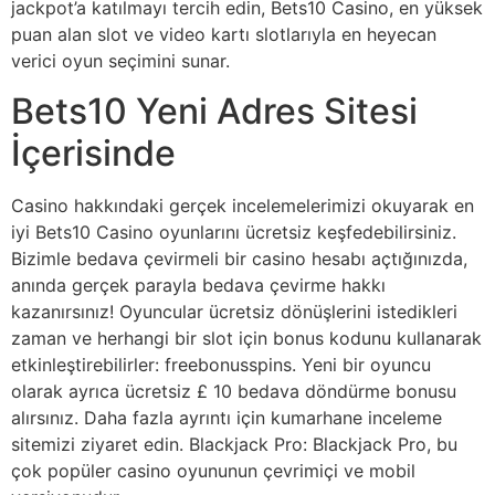
jackpot’a katılmayı tercih edin, Bets10 Casino, en yüksek
puan alan slot ve video kartı slotlarıyla en heyecan
verici oyun seçimini sunar.
Bets10 Yeni Adres Sitesi
İçerisinde
Casino hakkındaki gerçek incelemelerimizi okuyarak en
iyi Bets10 Casino oyunlarını ücretsiz keşfedebilirsiniz.
Bizimle bedava çevirmeli bir casino hesabı açtığınızda,
anında gerçek parayla bedava çevirme hakkı
kazanırsınız! Oyuncular ücretsiz dönüşlerini istedikleri
zaman ve herhangi bir slot için bonus kodunu kullanarak
etkinleştirebilirler: freebonusspins. Yeni bir oyuncu
olarak ayrıca ücretsiz £ 10 bedava döndürme bonusu
alırsınız. Daha fazla ayrıntı için kumarhane inceleme
sitemizi ziyaret edin. Blackjack Pro: Blackjack Pro, bu
çok popüler casino oyununun çevrimiçi ve mobil