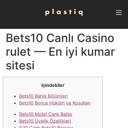
Bets10 Canlı Casino
rulet — En iyi kumar
sitesi
Içindekiler
Bets10 Bahis Bölümleri
Bets10 Bonus Hüküm ve Koşulları
Bets10 Mobil Canlı Bahis
Bets10 Üyelik Özellikleri
%10 Canlı Bets10 Bonusu