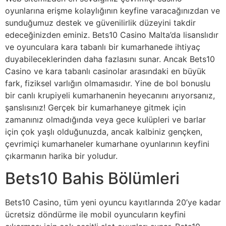
oyunlarına erişme kolaylığının keyfine varacağınızdan ve
sunduğumuz destek ve güvenilirlik düzeyini takdir
edeceğinizden eminiz. Bets10 Casino Malta’da lisanslıdır
ve oyunculara kara tabanlı bir kumarhanede ihtiyaç
duyabileceklerinden daha fazlasını sunar. Ancak Bets10
Casino ve kara tabanlı casinolar arasındaki en büyük
fark, fiziksel varlığın olmamasıdır. Yine de bol bonuslu
bir canlı krupiyeli kumarhanenin heyecanını arıyorsanız,
şanslısınız! Gerçek bir kumarhaneye gitmek için
zamanınız olmadığında veya gece kulüpleri ve barlar
için çok yaşlı olduğunuzda, ancak kalbiniz gençken,
çevrimiçi kumarhaneler kumarhane oyunlarının keyfini
çıkarmanın harika bir yoludur.
Bets10 Bahis Bölümleri
Bets10 Casino, tüm yeni oyuncu kayıtlarında 20’ye kadar
ücretsiz döndürme ile mobil oyuncuların keyfini