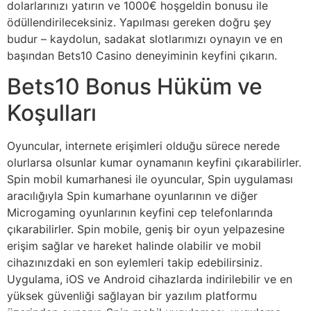
dolarlarınızı yatırın ve 1000€ hoşgeldin bonusu ile
ödüllendirileceksiniz. Yapılması gereken doğru şey
budur – kaydolun, sadakat slotlarımızı oynayın ve en
başından Bets10 Casino deneyiminin keyfini çıkarın.
Bets10 Bonus Hüküm ve
Koşulları
Oyuncular, internete erişimleri olduğu sürece nerede
olurlarsa olsunlar kumar oynamanın keyfini çıkarabilirler.
Spin mobil kumarhanesi ile oyuncular, Spin uygulaması
aracılığıyla Spin kumarhane oyunlarının ve diğer
Microgaming oyunlarının keyfini cep telefonlarında
çıkarabilirler. Spin mobile, geniş bir oyun yelpazesine
erişim sağlar ve hareket halinde olabilir ve mobil
cihazınızdaki en son eylemleri takip edebilirsiniz.
Uygulama, iOS ve Android cihazlarda indirilebilir ve en
yüksek güvenliği sağlayan bir yazılım platformu