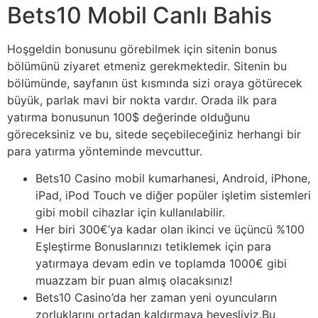
Bets10 Mobil Canlı Bahis
Hoşgeldin bonusunu görebilmek için sitenin bonus
bölümünü ziyaret etmeniz gerekmektedir. Sitenin bu
bölümünde, sayfanın üst kısmında sizi oraya götürecek
büyük, parlak mavi bir nokta vardır. Orada ilk para
yatırma bonusunun 100$ değerinde olduğunu
göreceksiniz ve bu, sitede seçebileceğiniz herhangi bir
para yatırma yönteminde mevcuttur.
Bets10 Casino mobil kumarhanesi, Android, iPhone,
iPad, iPod Touch ve diğer popüler işletim sistemleri
gibi mobil cihazlar için kullanılabilir.
Her biri 300€’ya kadar olan ikinci ve üçüncü %100
Eşleştirme Bonuslarınızı tetiklemek için para
yatırmaya devam edin ve toplamda 1000€ gibi
muazzam bir puan almış olacaksınız!
Bets10 Casino’da her zaman yeni oyuncuların
zorluklarını ortadan kaldırmaya hevesliyiz.Bu