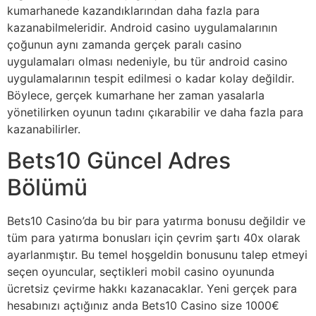
kumarhanede kazandıklarından daha fazla para
kazanabilmeleridir. Android casino uygulamalarının
çoğunun aynı zamanda gerçek paralı casino
uygulamaları olması nedeniyle, bu tür android casino
uygulamalarının tespit edilmesi o kadar kolay değildir.
Böylece, gerçek kumarhane her zaman yasalarla
yönetilirken oyunun tadını çıkarabilir ve daha fazla para
kazanabilirler.
Bets10 Güncel Adres
Bölümü
Bets10 Casino’da bu bir para yatırma bonusu değildir ve
tüm para yatırma bonusları için çevrim şartı 40x olarak
ayarlanmıştır. Bu temel hoşgeldin bonusunu talep etmeyi
seçen oyuncular, seçtikleri mobil casino oyununda
ücretsiz çevirme hakkı kazanacaklar. Yeni gerçek para
hesabınızı açtığınız anda Bets10 Casino size 1000€