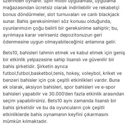
üzerinden oynanır. Spin mobil uygulaması, uygulama
mağazasından ücretsiz olarak indirilebilir ve rekabetçi
bonus döndürmeler, slot turnuvaları ve canlı blackjack
sunar. Bahis gereksinimleri söz konusu olduğunda,
oyunlarımızın çoğu belirli bir gereksinime sahiptir; bu,
ayrılmaya karar verirseniz depozitonuzun geri
ödenmesine uygun olmayabileceğiniz anlamına gelir.
Bets10, bahisleri tahmin etmek ve kabul etmek için geniş
bir etkinlik yelpazesine sahip lisanslı ve güvenilir bir
bahis şirketidir. Şirketin ayrıca
futbol,futbol,basketbol,tenis, hokey, voleybol, kriket ve
benzeri bahisler için çok çeşitli etkinlikleri vardır. Buna
ek olarak, aksiyon bahisleri, spor bahisleri ve e-spor
bahisleri yapabilir ve 30.000’den fazla etkinlik arasından
seçim yapabilirsiniz. Bets10 aynı zamanda lisanslı bir
bahis şirketidir ve bu da oyuncuların çok çeşitli
etkinliklerde bahis oynamanın keyfini çıkarmasını
mümkün kılmaktadır.