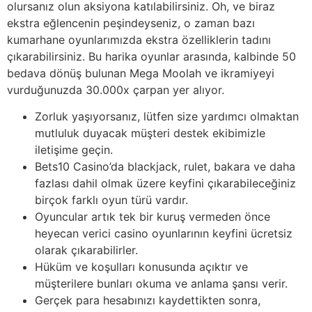
olursanız olun aksiyona katılabilirsiniz. Oh, ve biraz
ekstra eğlencenin peşindeyseniz, o zaman bazı
kumarhane oyunlarımızda ekstra özelliklerin tadını
çıkarabilirsiniz. Bu harika oyunlar arasında, kalbinde 50
bedava dönüş bulunan Mega Moolah ve ikramiyeyi
vurduğunuzda 30.000x çarpan yer alıyor.
Zorluk yaşıyorsanız, lütfen size yardımcı olmaktan
mutluluk duyacak müşteri destek ekibimizle
iletişime geçin.
Bets10 Casino’da blackjack, rulet, bakara ve daha
fazlası dahil olmak üzere keyfini çıkarabileceğiniz
birçok farklı oyun türü vardır.
Oyuncular artık tek bir kuruş vermeden önce
heyecan verici casino oyunlarının keyfini ücretsiz
olarak çıkarabilirler.
Hüküm ve koşulları konusunda açıktır ve
müşterilere bunları okuma ve anlama şansı verir.
Gerçek para hesabınızı kaydettikten sonra,