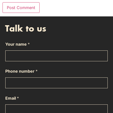
Talk to us
Your name
*
Phone number
*
Email
*