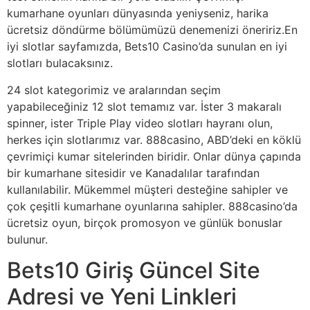
kumarhane oyunları dünyasında yeniyseniz, harika
ücretsiz döndürme bölümümüzü denemenizi öneririz.En
iyi slotlar sayfamızda, Bets10 Casino’da sunulan en iyi
slotları bulacaksınız.
24 slot kategorimiz ve aralarından seçim
yapabileceğiniz 12 slot temamız var. İster 3 makaralı
spinner, ister Triple Play video slotları hayranı olun,
herkes için slotlarımız var. 888casino, ABD’deki en köklü
çevrimiçi kumar sitelerinden biridir. Onlar dünya çapında
bir kumarhane sitesidir ve Kanadalılar tarafından
kullanılabilir. Mükemmel müşteri desteğine sahipler ve
çok çeşitli kumarhane oyunlarına sahipler. 888casino’da
ücretsiz oyun, birçok promosyon ve günlük bonuslar
bulunur.
Bets10 Giriş Güncel Site
Adresi ve Yeni Linkleri