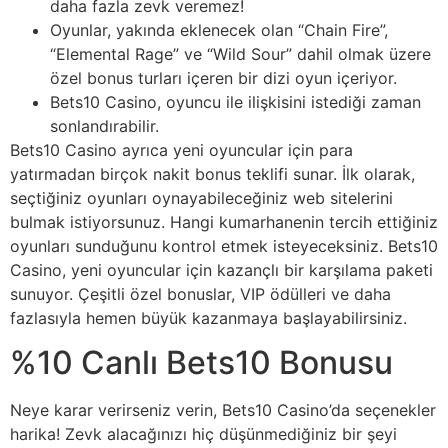
daha fazla zevk veremez!
Oyunlar, yakında eklenecek olan “Chain Fire”,
“Elemental Rage” ve “Wild Sour” dahil olmak üzere
özel bonus turları içeren bir dizi oyun içeriyor.
Bets10 Casino, oyuncu ile ilişkisini istediği zaman
sonlandırabilir.
Bets10 Casino ayrıca yeni oyuncular için para
yatırmadan birçok nakit bonus teklifi sunar. İlk olarak,
seçtiğiniz oyunları oynayabileceğiniz web sitelerini
bulmak istiyorsunuz. Hangi kumarhanenin tercih ettiğiniz
oyunları sunduğunu kontrol etmek isteyeceksiniz. Bets10
Casino, yeni oyuncular için kazançlı bir karşılama paketi
sunuyor. Çeşitli özel bonuslar, VIP ödülleri ve daha
fazlasıyla hemen büyük kazanmaya başlayabilirsiniz.
%10 Canlı Bets10 Bonusu
Neye karar verirseniz verin, Bets10 Casino’da seçenekler
harika! Zevk alacağınızı hiç düşünmediğiniz bir şeyi