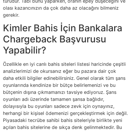
türüdür. Tabi bunu yaparken, oranın epey düşeceğini ve
olası kazancınızın da çok daha az olacağını bilmeniz
gerekir.
Kimler Bahis İçin Bankalara
Chargeback Başvurusu
Yapabilir?
Özellikle en iyi canlı bahis siteleri listesi haricinde çeşitli
analizlerimizi de okursanız eğer bu pazara dair çok
daha etkili bilgiler edinebilirsiniz. Genel olarak tüm şans
oyunlarında kendinize bir bütçe belirlemenizi ve bu
bütçenin dışına çıkmamanızı tavsiye ediyoruz. Şans
oyunları adı üzerinde tamamen şansa bağlıdır,
dolayısıyla bu oyunları sadece zevk için oynayınız,
herhangi bir kişisel ödemenizi gerçekleştirmek için değil.
Piyasadaki tecrübe sahibi bahis siteleriyle birlikte yeni
açılan bahis sitelerine de sıkça denk gelinmektedir. Bu