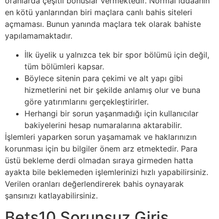
oranlarda çeşitli bonuslar vermektedir. Normal iddaanın
en kötü yanlarından biri maçlara canlı bahis siteleri
açmaması. Bunun yanında maçlara tek olarak bahiste
yapılamamaktadır.
İlk üyelik u yalnızca tek bir spor bölümü için değil,
tüm bölümleri kapsar.
Böylece sitenin para çekimi ve alt yapı gibi
hizmetlerini net bir şekilde anlamış olur ve buna
göre yatırımlarını gerçekleştirirler.
Herhangi bir sorun yaşanmadığı için kullanıcılar
bakiyelerini hesap numaralarına aktarabilir.
İşlemleri yaparken sorun yaşamamak ve haklarınızın
korunması için bu bilgiler önem arz etmektedir. Para
üstü bekleme derdi olmadan sıraya girmeden hatta
ayakta bile beklemeden işlemlerinizi hızlı yapabilirsiniz.
Verilen oranları değerlendirerek bahis oynayarak
şansınızı katlayabilirsiniz.
Bets10 Sorunsuz Giriş