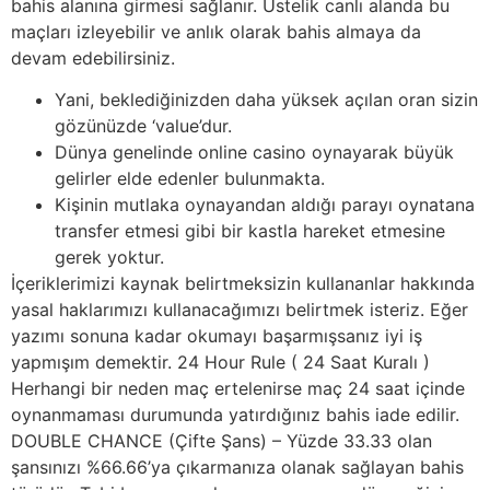
bahis alanına girmesi sağlanır. Üstelik canlı alanda bu
maçları izleyebilir ve anlık olarak bahis almaya da
devam edebilirsiniz.
Yani, beklediğinizden daha yüksek açılan oran sizin
gözünüzde ‘value’dur.
Dünya genelinde online casino oynayarak büyük
gelirler elde edenler bulunmakta.
Kişinin mutlaka oynayandan aldığı parayı oynatana
transfer etmesi gibi bir kastla hareket etmesine
gerek yoktur.
İçeriklerimizi kaynak belirtmeksizin kullananlar hakkında
yasal haklarımızı kullanacağımızı belirtmek isteriz. Eğer
yazımı sonuna kadar okumayı başarmışsanız iyi iş
yapmışım demektir. 24 Hour Rule ( 24 Saat Kuralı )
Herhangi bir neden maç ertelenirse maç 24 saat içinde
oynanmaması durumunda yatırdığınız bahis iade edilir.
DOUBLE CHANCE (Çifte Şans) – Yüzde 33.33 olan
şansınızı %66.66’ya çıkarmanıza olanak sağlayan bahis