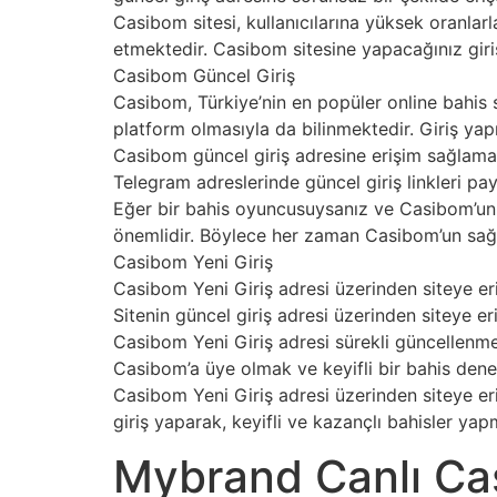
Casibom sitesi, kullanıcılarına yüksek oranlar
etmektedir. Casibom sitesine yapacağınız giriş
Casibom Güncel Giriş
Casibom, Türkiye’nin en popüler online bahis s
platform olmasıyla da bilinmektedir. Giriş yap
Casibom güncel giriş adresine erişim sağlamak 
Telegram adreslerinde güncel giriş linkleri pay
Eğer bir bahis oyuncusuysanız ve Casibom’un s
önemlidir. Böylece her zaman Casibom’un sağl
Casibom Yeni Giriş
Casibom Yeni Giriş adresi üzerinden siteye eri
Sitenin güncel giriş adresi üzerinden siteye er
Casibom Yeni Giriş adresi sürekli güncellenme
Casibom’a üye olmak ve keyifli bir bahis dene
Casibom Yeni Giriş adresi üzerinden siteye eri
giriş yaparak, keyifli ve kazançlı bahisler ya
Mybrand Canlı Cası