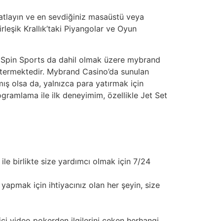
atlayın ve en sevdiğiniz masaüstü veya
rleşik Krallık’taki Piyangolar ve Oyun
. Spin Sports da dahil olmak üzere mybrand
östermektedir. Mybrand Casino’da sunulan
ş olsa da, yalnızca para yatırmak için
gramlama ile ilk deneyimim, özellikle Jet Set
ile birlikte size yardımcı olmak için 7/24
 yapmak için ihtiyacınız olan her şeyin, size
çi video pokerden ilgilerini çeken herhangi