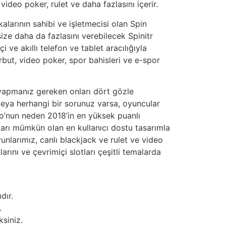
 video poker, rulet ve daha fazlasını içerir.
rının sahibi ve işletmecisi olan Spin
 size daha da fazlasını verebilecek Spinitr
ve akıllı telefon ve tablet aracılığıyla
rbut, video poker, spor bahisleri ve e-spor
 yapmanız gereken onları dört gözle
veya herhangi bir sorunuz varsa, oyuncular
no’nun neden 2018’in en yüksek puanlı
arı mümkün olan en kullanıcı dostu tasarımla
unlarımız, canlı blackjack ve rulet ve video
arını ve çevrimiçi slotları çeşitli temalarda
dır.
.
siniz.