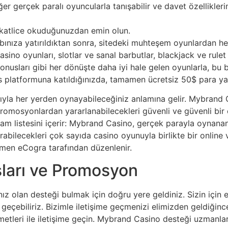
 gerçek paralı oyuncularla tanışabilir ve davet özelliklerimi
dikkatlice okuduğunuzdan emin olun.
nıza yatırıldıktan sonra, sitedeki muhteşem oyunlardan her
asino oyunları, slotlar ve sanal barbutlar, blackjack ve rule
Bonusları gibi her dönüşte daha iyi hale gelen oyunlarla, bu
is platformuna katıldığınızda, tamamen ücretsiz 50$ para y
ığıyla her yerden oynayabileceğiniz anlamına gelir. Mybrand
 promosyonlardan yararlanabilecekleri güvenli ve güvenli bi
am listesini içerir: Mybrand Casino, gerçek parayla oynanan o
arabilecekleri çok sayıda casino oyunuyla birlikte bir online
en eCogra tarafından düzenlenir.
ları ve Promosyon
ız olan desteği bulmak için doğru yere geldiniz. Sizin için
eçebiliriz. Bizimle iletişime geçmenizi elimizden geldiğince
tleri ile iletişime geçin. Mybrand Casino desteği uzmanlar ta