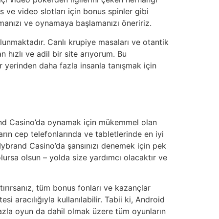
 ve video slotları için bonus spinler gibi
lamanızı ve oynamaya başlamanızı öneririz.
lunmaktadır. Canlı krupiye masaları ve otantik
n hızlı ve adil bir site arıyorum. Bu
 yerinden daha fazla insanla tanışmak için
rand Casino’da oynamak için mükemmel olan
ın cep telefonlarında ve tabletlerinde en iyi
 Mybrand Casino’da şansınızı denemek için pek
ursa olsun – yolda size yardımcı olacaktır ve
ırırsanız, tüm bonus fonları ve kazançlar
 aracılığıyla kullanılabilir. Tabii ki, Android
azla oyun da dahil olmak üzere tüm oyunların