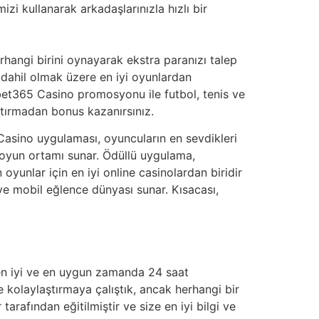
zi kullanarak arkadaşlarınızla hızlı bir
hangi birini oynayarak ekstra paranızı talep
t dahil olmak üzere en iyi oyunlardan
 bet365 Casino promosyonu ile futbol, tenis ve
atırmadan bonus kazanırsınız.
 Casino uygulaması, oyuncuların en sevdikleri
r oyun ortamı sunar. Ödüllü uygulama,
yunlar için en iyi online casinolardan biridir
 ve mobil eğlence dünyası sunar. Kısacası,
 en iyi ve en uygun zamanda 24 saat
 kolaylaştırmaya çalıştık, ancak herhangi bir
rafından eğitilmiştir ve size en iyi bilgi ve