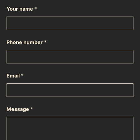
Your name
*
Phone number
*
Email
*
Message
*