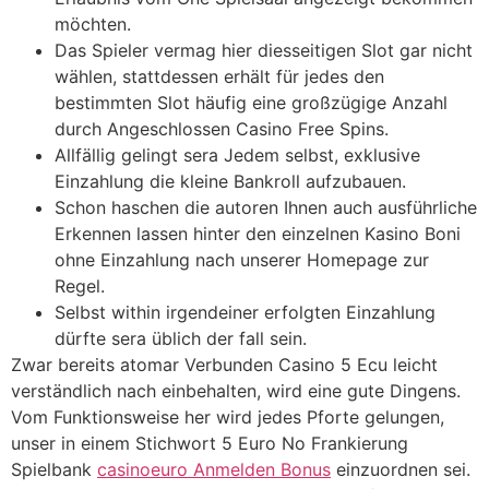
möchten.
Das Spieler vermag hier diesseitigen Slot gar nicht
wählen, stattdessen erhält für jedes den
bestimmten Slot häufig eine großzügige Anzahl
durch Angeschlossen Casino Free Spins.
Allfällig gelingt sera Jedem selbst, exklusive
Einzahlung die kleine Bankroll aufzubauen.
Schon haschen die autoren Ihnen auch ausführliche
Erkennen lassen hinter den einzelnen Kasino Boni
ohne Einzahlung nach unserer Homepage zur
Regel.
Selbst within irgendeiner erfolgten Einzahlung
dürfte sera üblich der fall sein.
Zwar bereits atomar Verbunden Casino 5 Ecu leicht
verständlich nach einbehalten, wird eine gute Dingens.
Vom Funktionsweise her wird jedes Pforte gelungen,
unser in einem Stichwort 5 Euro No Frankierung
Spielbank
casinoeuro Anmelden Bonus
einzuordnen sei.