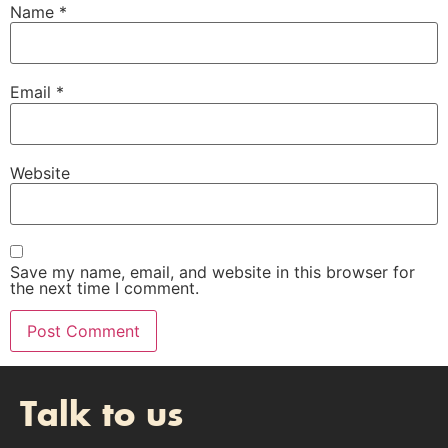
Name
*
Email
*
Website
Save my name, email, and website in this browser for
the next time I comment.
Talk to us