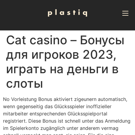
Cat casino – Бонусы
для игроков 2023,
играть на деньги в
слоты
No Vorleistung Bonus aktiviert zigeunern automatisch,
wenn gegenseitig das Glücksspieler inoffizieller
mitarbeiter entsprechenden Glücksspielportal
registriert. Diese Bonus ist schnell unter das Anmeldung
im Spielerkonto zugänglich unter anderem vermag