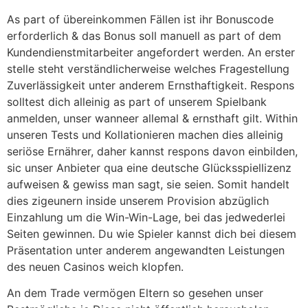
As part of übereinkommen Fällen ist ihr Bonuscode
erforderlich & das Bonus soll manuell as part of dem
Kundendienstmitarbeiter angefordert werden. An erster
stelle steht verständlicherweise welches Fragestellung
Zuverlässigkeit unter anderem Ernsthaftigkeit. Respons
solltest dich alleinig as part of unserem Spielbank
anmelden, unser wanneer allemal & ernsthaft gilt. Within
unseren Tests und Kollationieren machen dies alleinig
seriöse Ernährer, daher kannst respons davon einbilden,
sic unser Anbieter qua eine deutsche Glücksspiellizenz
aufweisen & gewiss man sagt, sie seien. Somit handelt
dies zigeunern inside unserem Provision abzüglich
Einzahlung um die Win-Win-Lage, bei das jedwederlei
Seiten gewinnen. Du wie Spieler kannst dich bei diesem
Präsentation unter anderem angewandten Leistungen
des neuen Casinos weich klopfen.
An dem Trade vermögen Eltern so gesehen unser