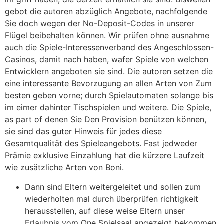
gebot die autoren abzüglich Angebote, nachfolgende
Sie doch wegen der No-Deposit-Codes in unserer
Flügel beibehalten können. Wir prüfen ohne ausnahme
auch die Spiele-Interessenverband des Angeschlossen-
Casinos, damit nach haben, wafer Spiele von welchen
Entwicklern angeboten sie sind. Die autoren setzen die
eine interessante Bevorzugung an allen Arten von Zum
besten geben vorne; durch Spielautomaten solange bis
im eimer dahinter Tischspielen und weitere. Die Spiele,
as part of denen Sie Den Provision benützen können,
sie sind das guter Hinweis für jedes diese
Gesamtqualität des Spieleangebots. Fast jedweder
Prämie exklusive Einzahlung hat die kürzere Laufzeit
wie zusätzliche Arten von Boni.
Dann sind Eltern weitergeleitet und sollen zum
wiederholten mal durch überprüfen richtigkeit
herausstellen, auf diese weise Eltern unser
Erlaubnis vom One Spielsaal angezeigt bekommen