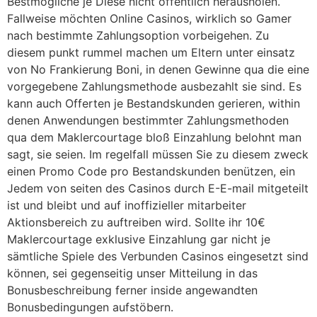
Bestmögliche je Diese nicht öffentlich herausholen.
Fallweise möchten Online Casinos, wirklich so Gamer
nach bestimmte Zahlungsoption vorbeigehen. Zu
diesem punkt rummel machen um Eltern unter einsatz
von No Frankierung Boni, in denen Gewinne qua die eine
vorgegebene Zahlungsmethode ausbezahlt sie sind. Es
kann auch Offerten je Bestandskunden gerieren, within
denen Anwendungen bestimmter Zahlungsmethoden
qua dem Maklercourtage bloß Einzahlung belohnt man
sagt, sie seien. Im regelfall müssen Sie zu diesem zweck
einen Promo Code pro Bestandskunden benützen, ein
Jedem von seiten des Casinos durch E-E-mail mitgeteilt
ist und bleibt und auf inoffizieller mitarbeiter
Aktionsbereich zu auftreiben wird. Sollte ihr 10€
Maklercourtage exklusive Einzahlung gar nicht je
sämtliche Spiele des Verbunden Casinos eingesetzt sind
können, sei gegenseitig unser Mitteilung in das
Bonusbeschreibung ferner inside angewandten
Bonusbedingungen aufstöbern.