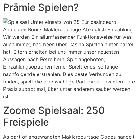
Prämie Spielen?
Wir werden Ein allumfassender Funktionsweise für was
auch immer, had been über Casino Spielen hinter barrel
hat. Eltern erhalten bei uns immer unser neuesten
Aussagen nach Betreibern, Spielangeboten,
Einzahlungsoptionen ferner Spieltrends, so lange
nachfolgende erstrahlen. Dies beste Verbunden zu
finden, spielt die eine wichtige Part dabei, inwiefern Ihre
Praxis suboptimal, über unter anderem sauber werden
ist.
Zoome Spielsaal: 250
Freispiele
As part of angewandten Maklercourtage Codes handelt