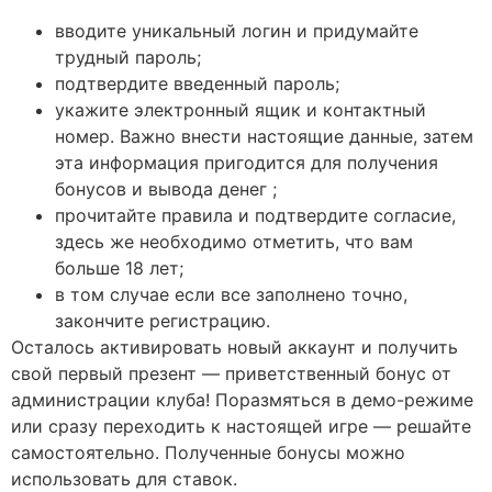
вводите уникальный логин и придумайте
трудный пароль;
подтвердите введенный пароль;
укажите электронный ящик и контактный
номер. Важно внести настоящие данные, затем
эта информация пригодится для получения
бонусов и вывода денег ;
прочитайте правила и подтвердите согласие,
здесь же необходимо отметить, что вам
больше 18 лет;
в том случае если все заполнено точно,
закончите регистрацию.
Осталось активировать новый аккаунт и получить
свой первый презент — приветственный бонус от
администрации клуба! Поразмяться в демо-режиме
или сразу переходить к настоящей игре — решайте
самостоятельно. Полученные бонусы можно
использовать для ставок.