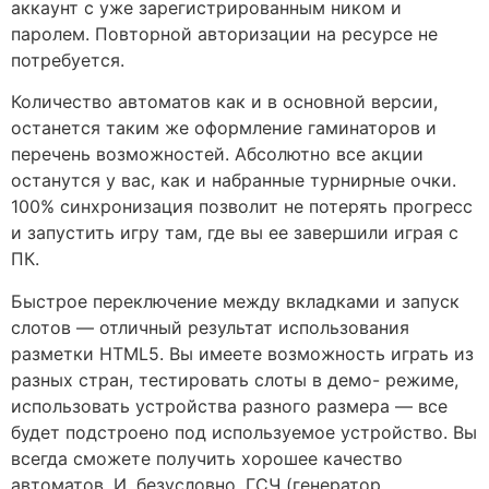
аккаунт с уже зарегистрированным ником и
паролем. Повторной авторизации на ресурсе не
потребуется.
Количество автоматов как и в основной версии,
останется таким же оформление гаминаторов и
перечень возможностей. Абсолютно все акции
останутся у вас, как и набранные турнирные очки.
100% синхронизация позволит не потерять прогресс
и запустить игру там, где вы ее завершили играя с
ПК.
Быстрое переключение между вкладками и запуск
слотов — отличный результат использования
разметки HTML5. Вы имеете возможность играть из
разных стран, тестировать слоты в демо- режиме,
использовать устройства разного размера — все
будет подстроено под используемое устройство. Вы
всегда сможете получить хорошее качество
автоматов. И, безусловно, ГСЧ (генератор