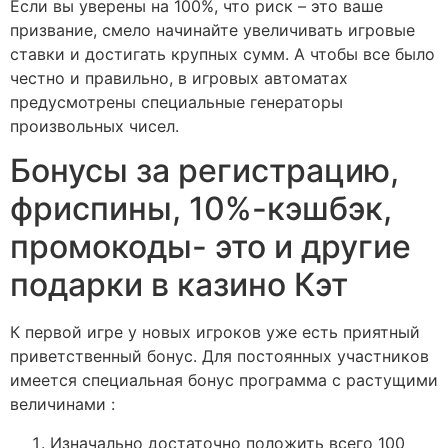
Если вы уверены на 100%, что риск – это ваше
призвание, смело начинайте увеличивать игровые
ставки и достигать крупных сумм. А чтобы все было
честно и правильно, в игровых автоматах
предусмотрены специальные генераторы
произвольных чисел.
Бонусы за регистрацию,
фриспины, 10%-кэшбэк,
промокоды- это и другие
подарки в казино Кэт
К первой игре у новых игроков уже есть приятный
приветственный бонус. Для постоянных участников
имеется специальная бонус программа с растущими
величинами :
Изначально достаточно положить всего 100