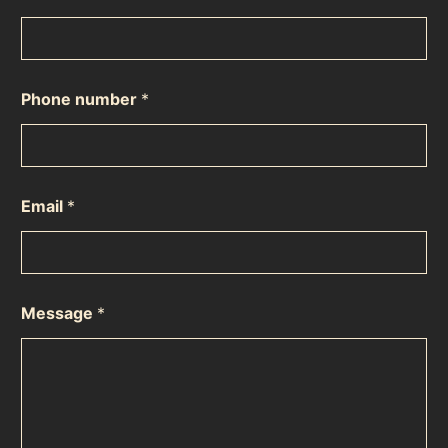
Phone number
*
Email
*
Message
*