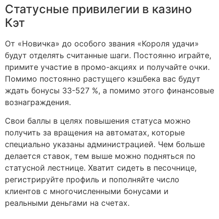
Статусные привилегии в казино
Кэт
От «Новичка» до особого звания «Короля удачи»
будут отделять считанные шаги. Постоянно играйте,
примите участие в промо-акциях и получайте очки.
Помимо постоянно растущего кэшбека вас будут
ждать бонусы 33-527 %, а помимо этого финансовые
вознаграждения.
Свои баллы в целях повышения статуса можно
получить за вращения на автоматах, которые
специально указаны администрацией. Чем больше
делается ставок, тем выше можно подняться по
статусной лестнице. Хватит сидеть в песочнице,
регистрируйте профиль и пополняйте число
клиентов с многочисленными бонусами и
реальными деньгами на счетах.