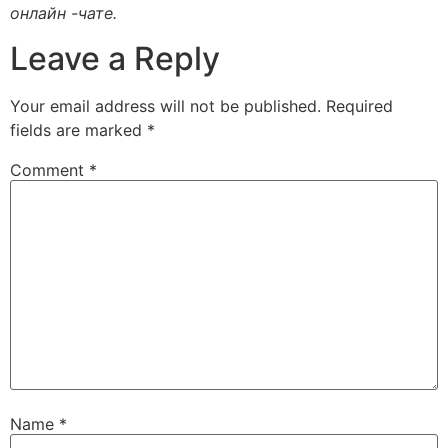
онлайн -чате.
Leave a Reply
Your email address will not be published.
Required
fields are marked
*
Comment
*
Name
*