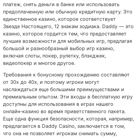
платеж, снять деньги в банке или использовать
предоплаченную или обычную кредитную карту. Это
единственное казино, которое соответствует
Звезде Настоящего, 12 знакам зодиака. Daddy — это
казино, которое гордится тем, что предоставляет
лучшие возможности для мобильных игр, предлагая
большой и разнообразный выбор игр казино,
включая слоты, покер, рулетку, блэкджек,
видеопокер и многое другое.
Требования к бонусному прохождению составляют
от 30x до 40x, и поэтому игроки могут
наслаждаться еще большими преимуществами и
премиальным опытом. Эти входы в бесплатную игру
доступны для использования в играх нашего
онлайн-казино во время приветственного пакета.
Еще одна функция безопасности, которая, например,
предлагается в Daddy Casino, заключается в том,
что она не позволяет игрокам снимать сумму,