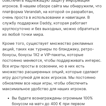
обеспечить надлежащую защиту информации
игроков. В нашем обзоре сайта мы обнаружили, что
платформа Verandah, на которой он разработан,
очень проста в использовании и навигации. В
службу поддержки Daddy, которая работает
круглосуточно и без выходных, можно обратиться
из любой точки мира.
Кроме того, существует множество рекламных
акций, таких как турниры по блэкджеку, ретро-
бонусы, бонусы 1X2 и VIP-пакеты, которые
постоянно меняются, чтобы поддерживать интерес.
Все игры просты в освоении, но в них есть
множество расширенных опций, которые сделают
игру доступной для всех игроков. Мы постоянно
обновляем все наши игры, чтобы обеспечить
максимальное удобство для наших игроков.
Вы будете вознаграждены огромным 100%
бонусом на матч до 400 € при первом