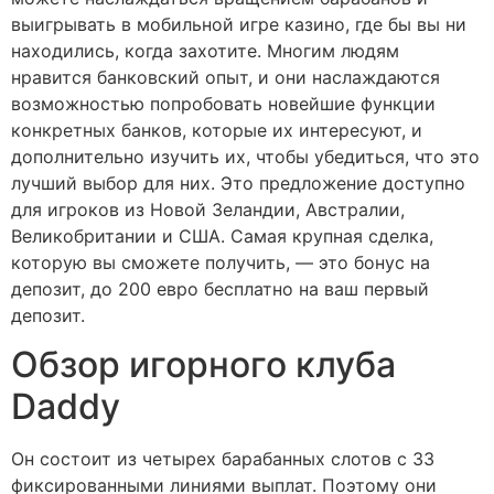
выигрывать в мобильной игре казино, где бы вы ни
находились, когда захотите. Многим людям
нравится банковский опыт, и они наслаждаются
возможностью попробовать новейшие функции
конкретных банков, которые их интересуют, и
дополнительно изучить их, чтобы убедиться, что это
лучший выбор для них. Это предложение доступно
для игроков из Новой Зеландии, Австралии,
Великобритании и США. Самая крупная сделка,
которую вы сможете получить, — это бонус на
депозит, до 200 евро бесплатно на ваш первый
депозит.
Обзор игорного клуба
Daddy
Он состоит из четырех барабанных слотов с 33
фиксированными линиями выплат. Поэтому они