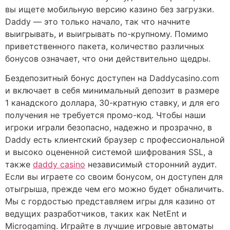
вы ищете мобильную версию казино без загрузки.
Daddy — это только начало, так что начните
выигрывать, и выигрывать по-крупному. Помимо
приветственного пакета, количество различных
бонусов означает, что они действительно щедры.
Бездепозитный бонус доступен на Daddycasino.com
и включает в себя минимальный депозит в размере
1 канадского доллара, 30-кратную ставку, и для его
получения не требуется промо-код. Чтобы наши
игроки играли безопасно, надежно и прозрачно, в
Daddy есть клиентский браузер с профессиональной
и высоко оцененной системой шифрования SSL, а
также
daddy casino
независимый сторонний аудит.
Если вы играете со своим бонусом, он доступен для
отыгрыша, прежде чем его можно будет обналичить.
Мы с гордостью представляем игры для казино от
ведущих разработчиков, таких как NetEnt и
Microgaming. Играйте в лучшие игровые автоматы