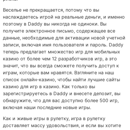
Веселье не прекращается, потому что вы
наслаждаетесь игрой на реальные деньги, и именно
поэтому в Daddy вы никогда не одиноки. Вы
получите электронное письмо, содержащее все
данные, необходимые для активации новой учетной
записи, включая имя пользователя и пароль. Daddy
теперь предлагает множество игр для мобильных
казино от более чем 12 разработчиков игр, а это
значит, что вы всегда сможете получить доступ к
играм, которые вам нравятся. Взгляните на наш
список онлайн-казино, чтобы найти лучшие сайты
казино для игр в казино. Как только вы
зарегистрируетесь в Daddy и внесете депозит, вы
обнаружите, что для вас доступно более 500 игр,
включая наши последние новые игры.
Как и живые игры в рулетку, игра в рулетку
доставляет массу удовольствия, и если вы хотите