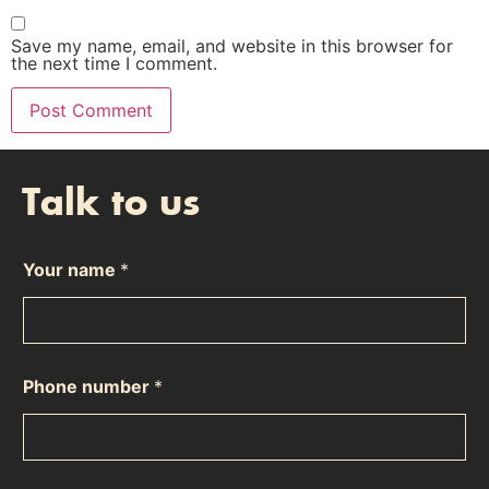
Save my name, email, and website in this browser for
the next time I comment.
Talk to us
Your name
*
Phone number
*