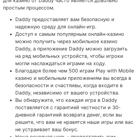
для казино от Daddy часто является довольно
простым процессом.
Daddy предоставляет вам безопасную и
надежную среду для онлайн-игр.
Доступ к самым популярным онлайн-казино
можно получить через мобильное казино
Daddy, а приложение Daddy можно загрузить
на ряд мобильных устройств, чтобы игроки
могли наслаждаться играми на ходу.
Благодаря более чем 500 играм Play with Mobile
казино и мобильным приложениям вы всегда в
безопасности и счастливы, когда входите в
Daddy, независимо от вашего устройства.
Вы обнаружите, что каждая игра в Daddy
поставляется с гарантией честности и 30-
дневной гарантией возврата денег, если вы
решите, что вам не нравятся наши игры или вас
не устраивает ваш бонус.
Наша основная цель – предоставить вам