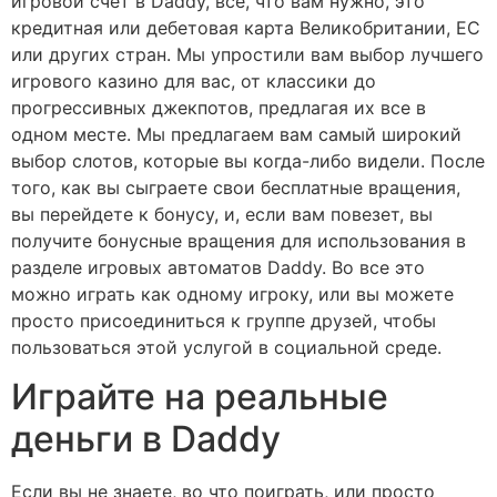
игровой счет в Daddy, все, что вам нужно, это
кредитная или дебетовая карта Великобритании, ЕС
или других стран. Мы упростили вам выбор лучшего
игрового казино для вас, от классики до
прогрессивных джекпотов, предлагая их все в
одном месте. Мы предлагаем вам самый широкий
выбор слотов, которые вы когда-либо видели. После
того, как вы сыграете свои бесплатные вращения,
вы перейдете к бонусу, и, если вам повезет, вы
получите бонусные вращения для использования в
разделе игровых автоматов Daddy. Во все это
можно играть как одному игроку, или вы можете
просто присоединиться к группе друзей, чтобы
пользоваться этой услугой в социальной среде.
Играйте на реальные
деньги в Daddy
Если вы не знаете, во что поиграть, или просто