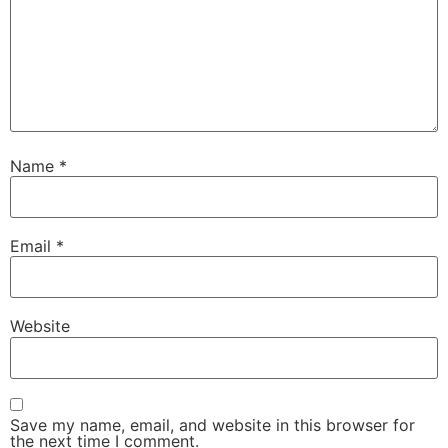
Name
*
Email
*
Website
Save my name, email, and website in this browser for
the next time I comment.