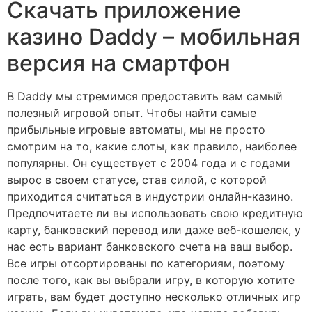
Скачать приложение
казино Daddy – мобильная
версия на смартфон
В Daddy мы стремимся предоставить вам самый
полезный игровой опыт. Чтобы найти самые
прибыльные игровые автоматы, мы не просто
смотрим на то, какие слоты, как правило, наиболее
популярны. Он существует с 2004 года и с годами
вырос в своем статусе, став силой, с которой
приходится считаться в индустрии онлайн-казино.
Предпочитаете ли вы использовать свою кредитную
карту, банковский перевод или даже веб-кошелек, у
нас есть вариант банковского счета на ваш выбор.
Все игры отсортированы по категориям, поэтому
после того, как вы выбрали игру, в которую хотите
играть, вам будет доступно несколько отличных игр