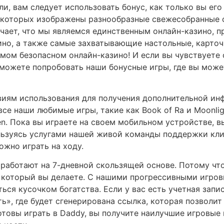
ли, вам следует использовать бонус, как только вы его
которых изображены разнообразные свежесобранные 
ачает, что мы являемся единственным онлайн-казино, 
но, а также самые захватывающие настольные, карточ
амом безопасном онлайн-казино! И если вы чувствуете
ы можете попробовать наши бонусные игры, где вы мож
виям использования для получения дополнительной ин
все наши любимые игры, такие как Book of Ra и Moonlig
Ten. Пока вы играете на своем мобильном устройстве,
ользуясь услугами нашей живой команды поддержки кл
ожно играть на ходу.
 работают на 7-дневной скользящей основе. Потому чт
 который вы делаете. С нашими прогрессивными игровы
ся кусочком богатства. Если у вас есть учетная запис
ть», где будет сгенерирована ссылка, которая позволи
готовы играть в Daddy, вы получите наилучшие игровые