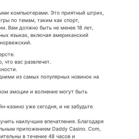
ными компьютерами. Это приятный штрих,
гры по темам, таким как спорт,
и. Вам должно быть не менее 18 лет,
чных языках, включая американский
 норвежский.
ерсте.
, что вас развлечет.
жности.
дними из самых популярных новинок на
ром эмоции и волнение могут быть
н-казино уже сегодня, и не забудьте
лучить наилучшие впечатления. Благодаря
ильным приложением Daddy Casino. Com,
вительны в течение 48 часов и