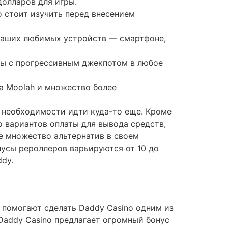
долларов для игры.
о стоит изучить перед внесением
 ваших любимых устройств — смартфоне,
ты с прогрессивным джекпотом в любое
a Moolah и множество более
ез необходимости идти куда-то еще. Кроме
о вариантов оплаты для вывода средств,
е множество альтернатив в своем
нусы рероллеров варьируются от 10 до
dy.
 помогают сделать Daddy Casino одним из
Daddy Casino предлагает огромный бонус