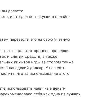
 вы делаете.
его, и это делает покупки в онлайн-
затем перевести его на свою учетную
 агенты подлежат процесс проверки.
х и ​​снятии средств, а также
ельных лимитов игры за столом также
т 1 канадский доллар. У нас есть
метить, что за использование этого
ете использовать наличные деньги
 зарекомендовало себя как одна из лучших