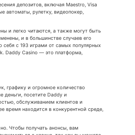
ения депозитов, включая Maestro, Visa
вые автоматы, рулетку, видеопокер,
ы и легко читаются, а также могут быть
менены, и в большинстве случаев его
 себя с 193 играми от самых популярных
ick. Daddy Casino — это платформа,
к, графику и огромное количество
е деньги, посетите Daddy и
ностью, обслуживанием клиентов и
е время находится в конкурентной среде,
но. Чтобы получать анонсы, вам