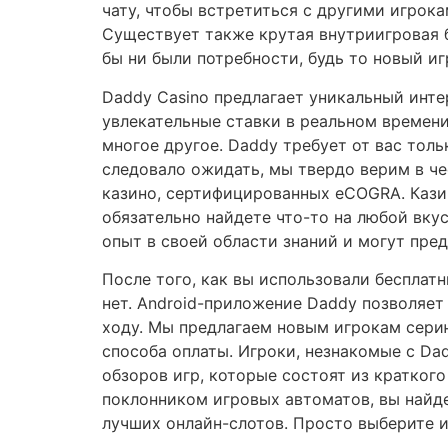
чату, чтобы встретиться с другими игрок
Существует также крутая внутриигровая 
бы ни были потребности, будь то новый и
Daddy Casino предлагает уникальный инте
увлекательные ставки в реальном времени 
многое другое. Daddy требует от вас тольк
следовало ожидать, мы твердо верим в че
казино, сертифицированных eCOGRA. Кази
обязательно найдете что-то на любой вк
опыт в своей области знаний и могут пре
После того, как вы использовали бесплат
нет. Android-приложение Daddy позволяе
ходу. Мы предлагаем новым игрокам серию
способа оплаты. Игроки, незнакомые с D
обзоров игр, которые состоят из краткого
поклонником игровых автоматов, вы найде
лучших онлайн-слотов. Просто выберите иг