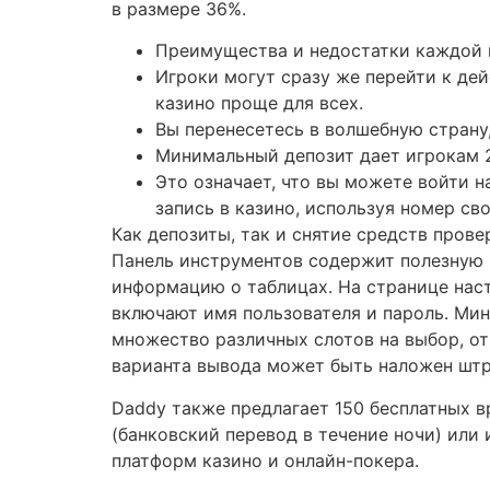
в размере 36%.
Преимущества и недостатки каждой и
Игроки могут сразу же перейти к дейс
казино проще для всех.
Вы перенесетесь в волшебную страну,
Минимальный депозит дает игрокам 20
Это означает, что вы можете войти н
запись в казино, используя номер св
Как депозиты, так и снятие средств пров
Панель инструментов содержит полезную ин
информацию о таблицах. На странице нас
включают имя пользователя и пароль. Мин
множество различных слотов на выбор, от
варианта вывода может быть наложен штра
Daddy также предлагает 150 бесплатных в
(банковский перевод в течение ночи) или
платформ казино и онлайн-покера.