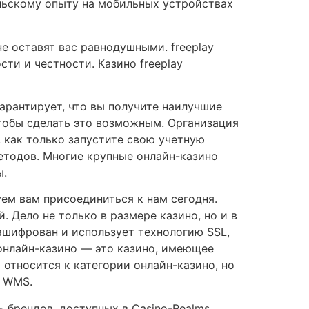
ельскому опыту на мобильных устройствах
е оставят вас равнодушными. freeplay
ти и честности. Казино freeplay
арантирует, что вы получите наилучшие
чтобы сделать это возможным. Организация
 как только запустите свою учетную
методов. Многие крупные онлайн-казино
ы.
уем вам присоединиться к нам сегодня.
. Дело не только в размере казино, но и в
зашифрован и использует технологию SSL,
 онлайн-казино — это казино, имеющее
 относится к категории онлайн-казино, но
и WMS.
 брендов, доступных в Casino-Realms.