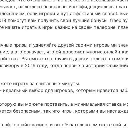
ывает, насколько безопасны и конфиденциальны платеж
дложением, если игроки ищут эффективный способ выи
018 помогут вам получить свои лучшие бонусы. freepla
ете начать играть в игры казино на своем телефоне, п
ичные призы и удивляйте друзей своими игровыми знан
ние, а это означает, что ей доверяют многие онлайн-ка
ойствах. Вы сможете получить деньги только в том сл
евизору в 2016 году, когда первые в истории Олимпий
ожете играть за считанные минуты.
 идеальный выбор для игроков, которым нравится на
оторую вы можете поставить, а минимальная ставка мож
тся безопасным, так что игры, которыми вы наслаждает
сайт онлайн-казино, и вы обязательно сможете найти 