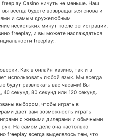
freeplay Casino ничуть не меньше. Наш
 вы всегда будете возвращаться снова и
ениями и самым дружелюбным
ение нескольких минут после регистрации.
ино freeplay, и вы можете наслаждаться
циальности freeplay:.
верки. Как в онлайн-казино, так и в
яет использовать любой язык. Мы всегда
ые будут развлекать вас часами! Вы
 40 секунд, 80 секунд или 120 секунд.
лованы выбором, чтобы играть в
ерами дает вам возможность играть
у играми с живыми дилерами и обычными
 рук. На самом деле она настолько
но freeplay всегда выделялось тем, что