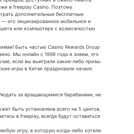
и в freeplay Casino. Поэтому
грать дополнительные бесплатные
y — это лицензированное мобильное и
ланшете или компьютере с возможностью
иями! Быть частью Casino Rewards Group
зино. Мы онлайн с 1998 года и знаем, что
учае, если вы выиграли какие-либо призы.
ские игры в Китае праздновали начало
блюдать за вращающимися барабанами, не
ет быть установлена ​​всего на 5 центов.
есь в freeplay, всегда будут оставаться
любую игру, в которую когда-либо хотели