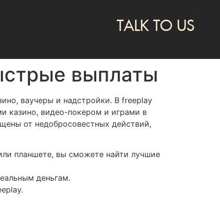
TALK TO US
быстрые выплаты
ино, ваучеры и надстройки. В freeplay
ми казино, видео-покером и играми в
ащищены от недобросовестных действий,
 или планшете, вы сможете найти лучшие
реальным деньгам.
eplay.