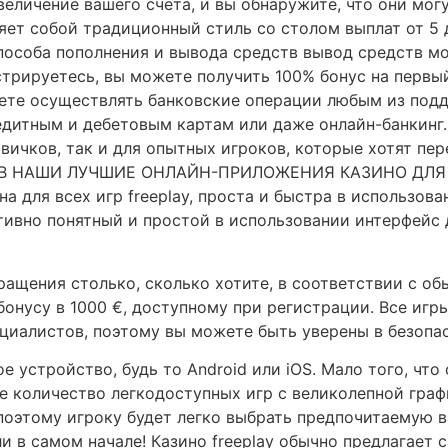
еличение вашего счета, и вы обнаружите, что они могу
яет собой традиционный стиль со столом выплат от 5 д
пособа пополнения и вывода средств вывод средств мож
стрируетесь, вы можете получить 100% бонус на первый
жете осуществлять банковские операции любым из по
едитным и дебетовым картам или даже онлайн-банкинг.
новичков, так и для опытных игроков, которые хотят п
ЙТЕ В НАШИ ЛУЧШИЕ ОНЛАЙН-ПРИЛОЖЕНИЯ КАЗИНО ДЛЯ 
а для всех игр freeplay, проста и быстра в использова
тивно понятный и простой в использовании интерфейс 
ращения столько, сколько хотите, в соответствии с о
онусу в 1000 €, доступному при регистрации. Все игр
иалистов, поэтому вы можете быть уверены в безопас
 устройство, будь то Android или iOS. Мало того, что
ое количество легкодоступных игр с великолепной гра
 поэтому игроку будет легко выбрать предпочитаемую 
ли в самом начале! Казино freeplay обычно предлагает