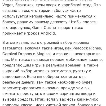
Vegas, блэкджек, тузы вверх и карибский стад. Это
связано с тем, что термин «бонус» часто
используется неправильно, часто применяется к
бонусу, равному вашему депозиту. Чтобы сделать
его еще лучше, Gama Casino теперь также
принимает игроков Android.
В этом казино есть огромный выбор игровых
автоматов, включая такие игры, как Peacock Riches,
Carnival Dreams и Magical, и это лишь некоторые из
них. Мы также являемся первым мобильным казино,
предлагающим игры в реальном времени, а также
широкий выбор игровых автоматов, рулетку и
видеопокер. Если вы собираетесь играть на
реальные деньги, вам также необходимо будет
зарегистрироваться в казино, прежде чем вы
сможете приступить к своим вариантам ввода и
вывода средств. Итак, если у вас есть какие-либо
вопросы, касающиеся учетной записи, бонусов или