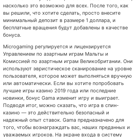
насколько это возможно для всех. После того, как
вы решили, что хотите сделать, просто внесите
минимальный депозит в размере 1 доллара, и
бесплатные вращения будут добавлены в качестве
бонуса.
Microgaming регулируется и лицензируется
Управлением по азартным играм Мальты и
Комиссией по азартным играм Великобритании. Они
используют эвристическое сканирование на уровне
пользователя, которое может выполняться вручную
или автоматически. Если вы хотите попробовать
лучшие игры казино 2019 года или последние
новинки, бонус Gama изменит игру и выиграет.
Подводя итог, можно сказать, что игра в спин-
казино — это действительно безопасный и
надежный опыт ставок. Gama предназначено для
того, чтобы вознаграждать вас, наших преданных и
уважаемых игроков. На экране входа в систему