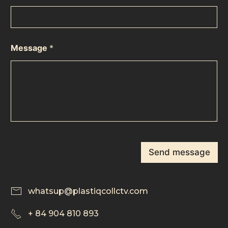
Message
*
Send message
whatsup@plastiqcollctv.com
+ 84 904 810 893