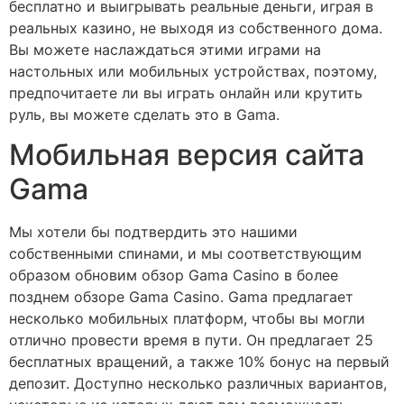
бесплатно и выигрывать реальные деньги, играя в
реальных казино, не выходя из собственного дома.
Вы можете наслаждаться этими играми на
настольных или мобильных устройствах, поэтому,
предпочитаете ли вы играть онлайн или крутить
руль, вы можете сделать это в Gama.
Мобильная версия сайта
Gama
Мы хотели бы подтвердить это нашими
собственными спинами, и мы соответствующим
образом обновим обзор Gama Casino в более
позднем обзоре Gama Casino. Gama предлагает
несколько мобильных платформ, чтобы вы могли
отлично провести время в пути. Он предлагает 25
бесплатных вращений, а также 10% бонус на первый
депозит. Доступно несколько различных вариантов,