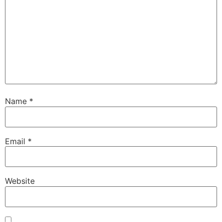
Name
*
Email
*
Website