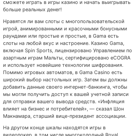
сможете играть в игры казино и начать выигрывать
больше реальных денег!
Нравятся ли вам слоты с многопользовательской
игрой, анимированными и красочными бонусными
раундами или простые и простые, в Gama есть
слоты на любой вкус и настроение. Казино Gama,
включая Spin Sports, лицензировано Управлением по
азартным играм Мальты, сертифицировано eCOGRA
и использует новейшие технологии шифрования.
Помимо игровых автоматов, в Gama Casino есть
широкий выбор настольных игр. Затем вы должны
добавить данные своего интернет-банкинга, чтобы
мы могли получить доступ к вашей учетной записи
для отправки вашего вывода средств. «Инфляция
влияет на бизнес и потребителей», — сказал Шон
Макнамара, старший вице-президент ассоциации.
На другом конце шкалы находятся игры в
видеопокер, в том числе многоколодный Royal