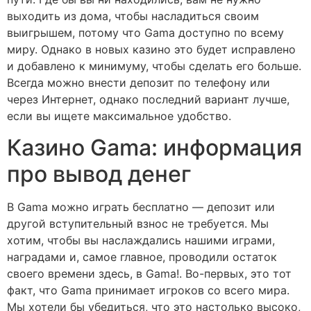
выходить из дома, чтобы насладиться своим
выигрышем, потому что Gama доступно по всему
миру. Однако в новых казино это будет исправлено
и добавлено к минимуму, чтобы сделать его больше.
Всегда можно внести депозит по телефону или
через Интернет, однако последний вариант лучше,
если вы ищете максимальное удобство.
Казино Gama: информация
про вывод денег
В Gama можно играть бесплатно — депозит или
другой вступительный взнос не требуется. Мы
хотим, чтобы вы наслаждались нашими играми,
наградами и, самое главное, проводили остаток
своего времени здесь, в Gama!. Во-первых, это тот
факт, что Gama принимает игроков со всего мира.
Мы хотели бы убедиться, что это настолько высоко,