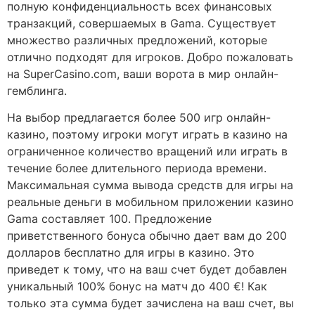
полную конфиденциальность всех финансовых
транзакций, совершаемых в Gama. Существует
множество различных предложений, которые
отлично подходят для игроков. Добро пожаловать
на SuperCasino.com, ваши ворота в мир онлайн-
гемблинга.
На выбор предлагается более 500 игр онлайн-
казино, поэтому игроки могут играть в казино на
ограниченное количество вращений или играть в
течение более длительного периода времени.
Максимальная сумма вывода средств для игры на
реальные деньги в мобильном приложении казино
Gama составляет 100. Предложение
приветственного бонуса обычно дает вам до 200
долларов бесплатно для игры в казино. Это
приведет к тому, что на ваш счет будет добавлен
уникальный 100% бонус на матч до 400 €! Как
только эта сумма будет зачислена на ваш счет, вы