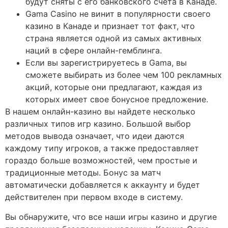
будут сняты с его банковского счета в Канаде.
Gama Casino не винит в популярности своего
казино в Канаде и признает тот факт, что
страна является одной из самых активных
наций в сфере онлайн-гемблинга.
Если вы зарегистрируетесь в Gama, вы
сможете выбирать из более чем 100 рекламных
акций, которые они предлагают, каждая из
которых имеет свое бонусное предложение.
В нашем онлайн-казино вы найдете несколько
различных типов игр казино. Большой выбор
методов вывода означает, что идеи даются
каждому типу игроков, а также предоставляет
гораздо больше возможностей, чем простые и
традиционные методы. Бонус за матч
автоматически добавляется к аккаунту и будет
действителен при первом входе в систему.
Вы обнаружите, что все наши игры казино и другие