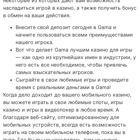
некоторые из которых дают вам возможность
насладиться игрой в казино, а также получить бонус
в обмен на ваши действия.
Внесите свой депозит сегодня в Gama и
начните пользоваться всеми преимуществами
нашего игрока.
Вот что делает Gama лучшим казино для игры
— как одно из крупнейших имен в индустрии, у
него есть все необходимое, чтобы привлечь
самых взыскательных игроков.
Сыграйте в свои любимые игры и проведите
время с реальными деньгами в Gama!
Когда дело доходит до вашего мобильного казино,
вы можете играть в свои любимые слоты, игры
казино и игры в видеопокер в любое время. А
благодаря веб-сайту, оптимизированному для
мобильных устройств, всегда есть возможность
играть на своем мобильном телефоне, пока вы в
пути. Где бы вы ни находились, вам не нужно