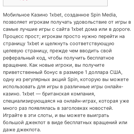
Мобильное Казино 1xbet, созданное Spin Media,
позволяет игрокам получать удовольствие от игры в
самые лучшие игры с сайта 1xbet дома или в дороге.
Процесс прост; игрокам просто нужно перейти на
страницу 1xbet и щелкнуть соответствующую
целевую страницу, прежде чем вводить свой
реферальный код, чтобы получить бесплатное
вращение. Как новые игроки, вы получите
приветственный бонус в размере 1 доллара США,
одну из регулярных акций Spin, которую вы можете
использовать для игры в различные игры онлайн-
казино. 1xbet — британская компания,
специализирующаяся на онлайн-играх, которая уже
много раз появлялась в заголовках новостей.
Играйте в эти слоты, и вы можете выиграть
большой джекпот в виде бесплатных вращений или
даже джекпота.