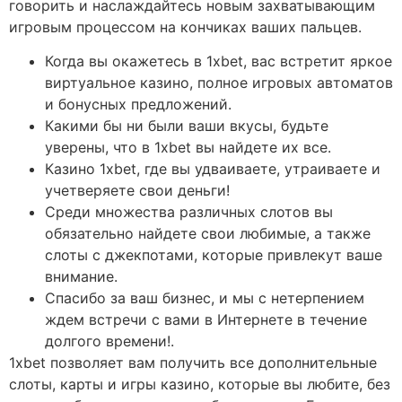
говорить и наслаждайтесь новым захватывающим
игровым процессом на кончиках ваших пальцев.
Когда вы окажетесь в 1xbet, вас встретит яркое
виртуальное казино, полное игровых автоматов
и бонусных предложений.
Какими бы ни были ваши вкусы, будьте
уверены, что в 1xbet вы найдете их все.
Казино 1xbet, где вы удваиваете, утраиваете и
учетверяете свои деньги!
Среди множества различных слотов вы
обязательно найдете свои любимые, а также
слоты с джекпотами, которые привлекут ваше
внимание.
Спасибо за ваш бизнес, и мы с нетерпением
ждем встречи с вами в Интернете в течение
долгого времени!.
1xbet позволяет вам получить все дополнительные
слоты, карты и игры казино, которые вы любите, без