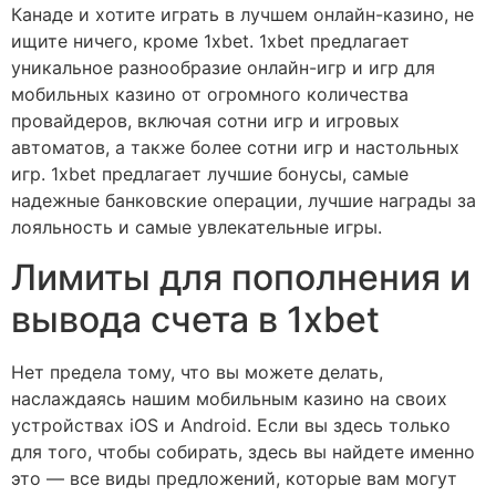
Канаде и хотите играть в лучшем онлайн-казино, не
ищите ничего, кроме 1xbet. 1xbet предлагает
уникальное разнообразие онлайн-игр и игр для
мобильных казино от огромного количества
провайдеров, включая сотни игр и игровых
автоматов, а также более сотни игр и настольных
игр. 1xbet предлагает лучшие бонусы, самые
надежные банковские операции, лучшие награды за
лояльность и самые увлекательные игры.
Лимиты для пополнения и
вывода счета в 1xbet
Нет предела тому, что вы можете делать,
наслаждаясь нашим мобильным казино на своих
устройствах iOS и Android. Если вы здесь только
для того, чтобы собирать, здесь вы найдете именно
это — все виды предложений, которые вам могут