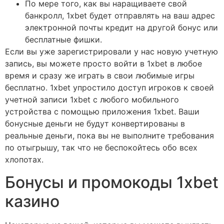
По мере того, как вы наращиваете свой
банкролл, 1xbet будет отправлять на ваш адрес
электронной почты кредит на другой бонус или
бесплатные фишки.
Если вы уже зарегистрировали у нас новую учетную
запись, вы можете просто войти в 1xbet в любое
время и сразу же играть в свои любимые игры
бесплатно. 1xbet упростило доступ игроков к своей
учетной записи 1xbet с любого мобильного
устройства с помощью приложения 1xbet. Ваши
бонусные деньги не будут конвертированы в
реальные деньги, пока вы не выполните требования
по отыгрышу, так что не беспокойтесь обо всех
хлопотах.
Бонусы и промокоды 1xbet
казино