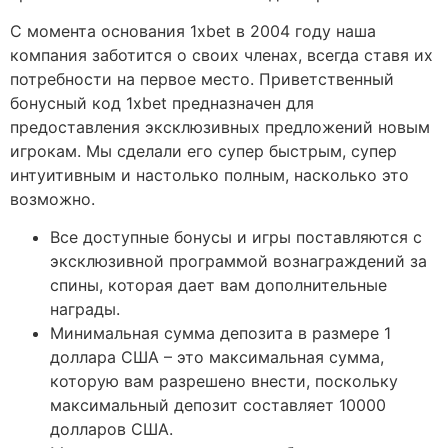
С момента основания 1xbet в 2004 году наша
компания заботится о своих членах, всегда ставя их
потребности на первое место. Приветственный
бонусный код 1xbet предназначен для
предоставления эксклюзивных предложений новым
игрокам. Мы сделали его супер быстрым, супер
интуитивным и настолько полным, насколько это
возможно.
Все доступные бонусы и игры поставляются с
эксклюзивной программой вознаграждений за
спины, которая дает вам дополнительные
награды.
Минимальная сумма депозита в размере 1
доллара США – это максимальная сумма,
которую вам разрешено внести, поскольку
максимальный депозит составляет 10000
долларов США.