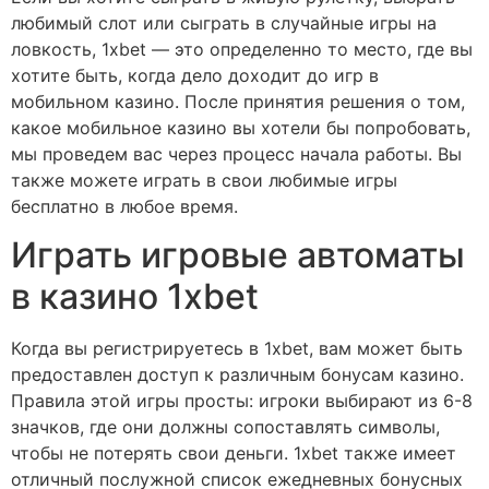
любимый слот или сыграть в случайные игры на
ловкость, 1xbet — это определенно то место, где вы
хотите быть, когда дело доходит до игр в
мобильном казино. После принятия решения о том,
какое мобильное казино вы хотели бы попробовать,
мы проведем вас через процесс начала работы. Вы
также можете играть в свои любимые игры
бесплатно в любое время.
Играть игровые автоматы
в казино 1xbet
Когда вы регистрируетесь в 1xbet, вам может быть
предоставлен доступ к различным бонусам казино.
Правила этой игры просты: игроки выбирают из 6-8
значков, где они должны сопоставлять символы,
чтобы не потерять свои деньги. 1xbet также имеет
отличный послужной список ежедневных бонусных