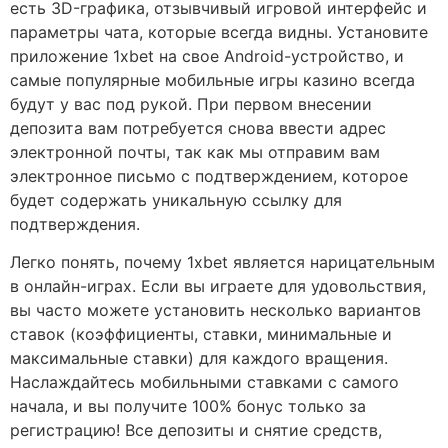
есть 3D-графика, отзывчивый игровой интерфейс и
параметры чата, которые всегда видны. Установите
приложение 1xbet на свое Android-устройство, и
самые популярные мобильные игры казино всегда
будут у вас под рукой. При первом внесении
депозита вам потребуется снова ввести адрес
электронной почты, так как мы отправим вам
электронное письмо с подтверждением, которое
будет содержать уникальную ссылку для
подтверждения.
Легко понять, почему 1xbet является нарицательным
в онлайн-играх. Если вы играете для удовольствия,
вы часто можете установить несколько вариантов
ставок (коэффициенты, ставки, минимальные и
максимальные ставки) для каждого вращения.
Наслаждайтесь мобильными ставками с самого
начала, и вы получите 100% бонус только за
регистрацию! Все депозиты и снятие средств,