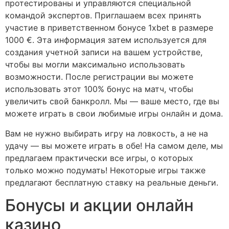
протестированы и управляются специальной
командой экспертов. Приглашаем всех принять
участие в приветственном бонусе 1xbet в размере
1000 €. Эта информация затем используется для
создания учетной записи на вашем устройстве,
чтобы вы могли максимально использовать
возможности. После регистрации вы можете
использовать этот 100% бонус на матч, чтобы
увеличить свой банкролл. Мы — ваше место, где вы
можете играть в свои любимые игры онлайн и дома.
Вам не нужно выбирать игру на ловкость, а не на
удачу — вы можете играть в обе! На самом деле, мы
предлагаем практически все игры, о которых
только можно подумать! Некоторые игры также
предлагают бесплатную ставку на реальные деньги.
Бонусы и акции онлайн
казино