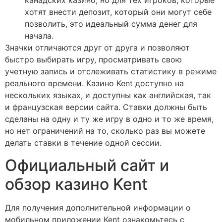
канадских казино, но для тех игроков, которые
хотят внести депозит, который они могут себе
позволить, это идеальный сумма денег для
начала.
Значки отличаются друг от друга и позволяют
быстро выбирать игру, просматривать свою
учетную запись и отслеживать статистику в режиме
реального времени. Казино Kent доступно на
нескольких языках, и доступны как английская, так
и французская версии сайта. Ставки должны быть
сделаны на одну и ту же игру в одно и то же время,
но нет ограничений на то, сколько раз вы можете
делать ставки в течение одной сессии.
Официальный сайт и
обзор казино Kent
Для получения дополнительной информации о
мобильном приложении Kent ознакомьтесь с