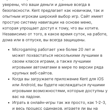
уверены, что ваши деньги и данные всегда в
безопасности. Kent предлагает как новичкам, так и
опытным игрокам широкий выбор игр. Сайт имеет
простую систему навигации на основе меню,
которая упрощает доступ к тому, что вы хотите.
Независимо от того, в какое время суток, на работе,
дома или в отпуске, вы всегда защищены.
Microgaming работает уже более 20 лет и
может похвастаться несколькими лучшими в
своем классе играми, а также лучшими
игровыми автоматами в мире по версии ряда
крупных веб-сайтов.
Когда вы загружаете приложение Kent для iOS
или Android, вы будете наслаждаться лучшими
игровыми возможностями, которые доступны у
вас на ладони.
Играть в онлайн-игры так же просто, как 1-2-3,
и весь процесс одинаков, играете ли вы на