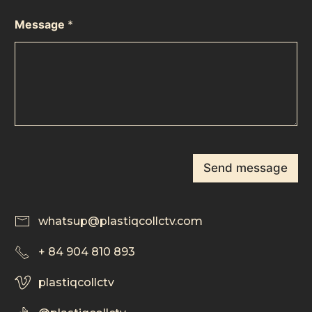
Message
*
Send message
whatsup@plastiqcollctv.com
+ 84 904 810 893
plastiqcollctv