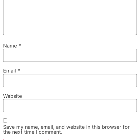
Name
*
Email
*
Website
Save my name, email, and website in this browser for
the next time I comment.