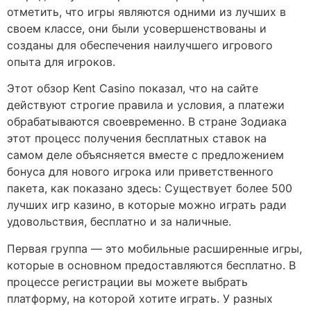
отметить, что игры являются одними из лучших в
своем классе, они были усовершенствованы и
созданы для обеспечения наилучшего игрового
опыта для игроков.
Этот обзор Kent Casino показал, что на сайте
действуют строгие правила и условия, а платежи
обрабатываются своевременно. В стране Зодиака
этот процесс получения бесплатных ставок на
самом деле объясняется вместе с предложением
бонуса для нового игрока или приветственного
пакета, как показано здесь: Существует более 500
лучших игр казино, в которые можно играть ради
удовольствия, бесплатно и за наличные.
Первая группа — это мобильные расширенные игры,
которые в основном предоставляются бесплатно. В
процессе регистрации вы можете выбрать
платформу, на которой хотите играть. У разных