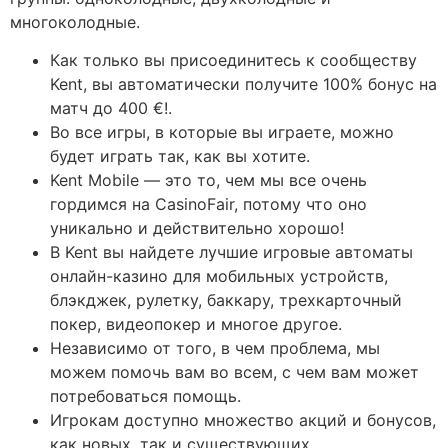
многоколодные.
Как только вы присоединитесь к сообществу
Kent, вы автоматически получите 100% бонус на
матч до 400 €!.
Во все игры, в которые вы играете, можно
будет играть так, как вы хотите.
Kent Mobile — это то, чем мы все очень
гордимся на CasinoFair, потому что оно
уникально и действительно хорошо!
В Kent вы найдете лучшие игровые автоматы
онлайн-казино для мобильных устройств,
блэкджек, рулетку, баккару, трехкарточный
покер, видеопокер и многое другое.
Независимо от того, в чем проблема, мы
можем помочь вам во всем, с чем вам может
потребоваться помощь.
Игрокам доступно множество акций и бонусов,
как новых, так и существующих.