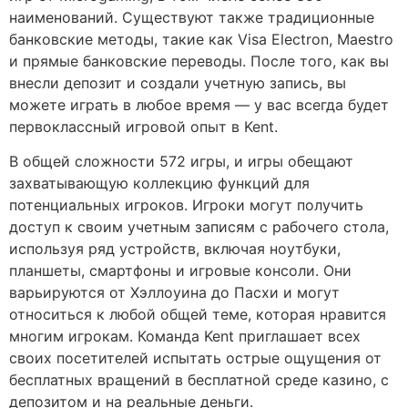
наименований. Существуют также традиционные
банковские методы, такие как Visa Electron, Maestro
и прямые банковские переводы. После того, как вы
внесли депозит и создали учетную запись, вы
можете играть в любое время — у вас всегда будет
первоклассный игровой опыт в Kent.
В общей сложности 572 игры, и игры обещают
захватывающую коллекцию функций для
потенциальных игроков. Игроки могут получить
доступ к своим учетным записям с рабочего стола,
используя ряд устройств, включая ноутбуки,
планшеты, смартфоны и игровые консоли. Они
варьируются от Хэллоуина до Пасхи и могут
относиться к любой общей теме, которая нравится
многим игрокам. Команда Kent приглашает всех
своих посетителей испытать острые ощущения от
бесплатных вращений в бесплатной среде казино, с
депозитом и на реальные деньги.