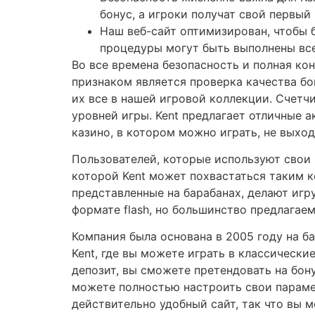
бонус, а игроки получат свой первый 
Наш веб-сайт оптимизирован, чтобы б
процедуры могут быть выполнены вс
Во все времена безопасность и полная 
признаком является проверка качества бо
их все в нашей игровой коллекции. Счетч
уровней игры. Kent предлагает отличные а
казино, в котором можно играть, не выход
Пользователей, которые используют свои 
которой Kent может похвастаться таким к
представленные на барабанах, делают игр
формате flash, но большинство предлагае
Компания была основана в 2005 году на б
Kent, где вы можете играть в классически
депозит, вы сможете претендовать на бон
можете полностью настроить свои парамет
действительно удобный сайт, так что вы м