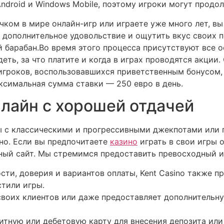
Android и Windows Mobile, поэтому игроки могут прод
ичком в мире онлайн-игр или играете уже много лет, в
ь дополнительное удовольствие и ощутить вкус своих п
 барабан.Во время этого процесса присутствуют все 
ть, за что платите и когда в играх проводятся акции. 
х игроков, воспользовавшихся приветственным бонусом
аксимальная сумма ставки — 250 евро в день.
лайн с хорошей отдачей
ты с классическими и прогрессивными джекпотами или 
жно. Если вы предпочитаете
казино
играть в свои игры 
ный сайт. Мы стремимся предоставить превосходный и
ти, доверия и вариантов оплаты, Kent Casino также п
тили игры.
своих клиентов или даже предоставляет дополнительн
тную или дебетовую карту для внесения депозита или с