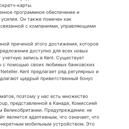
 скретч-карты.
енное программное обеспечение и
 усилия. Он также помечен как
, связанной с компаниями, управляющими
вной причиной этого достижения, которое
Предложение доступно для всех новых
 учетную запись в Kent. Существует
ты с помощью своих любимых банковских
eteller. Kent предлагает ряд регулярных и
редлагают щедрый приветственный бонус
атов, поэтому у нас есть множество
oup, представленной в Канаде, Комиссией
м Великобритании. Предупреждение: не
т является адаптивным, что означает, что
конкретным мобильным устройством. Это