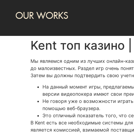
OUR WORKS
Kent топ казино 
Мы являемся одним из лучших онлайн-каз
до малоизвестных. Раздел игр очень понят
Затем вы должны подтвердить свою учетную
На данный момент игры, предлагаемые
версии видеопокера имеют свои преи
Не говоря уже о возможности играть 
помощью веб-браузера.
Это отличный показатель того, что с
В Kent есть все необходимые системы для 
является комиссией, взимаемой поставщик