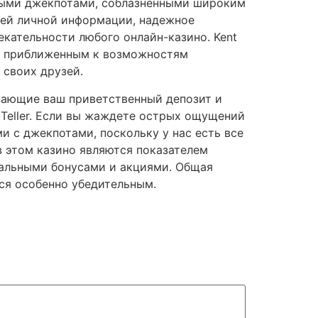
вными джекпотами, соблазненными широким
шей личной информации, надежное
кательности любого онлайн-казино. Kent
но приближенным к возможностям
 своих друзей.
ышающие ваш приветственный депозит и
 Teller. Если вы жаждете острых ощущений
и с джекпотами, поскольку у нас есть все
в этом казино являются показателем
иальными бонусами и акциями. Общая
лся особенно убедительным.