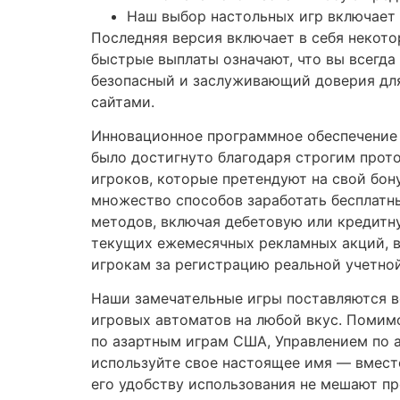
Наш выбор настольных игр включает р
Последняя версия включает в себя некот
быстрые выплаты означают, что вы всегда
безопасный и заслуживающий доверия для
сайтами.
Инновационное программное обеспечение 
было достигнуто благодаря строгим прот
игроков, которые претендуют на свой бону
множество способов заработать бесплатн
методов, включая дебетовую или кредитную
текущих ежемесячных рекламных акций, в
игрокам за регистрацию реальной учетной 
Наши замечательные игры поставляются в
игровых автоматов на любой вкус. Помимо
по азартным играм США, Управлением по 
используйте свое настоящее имя — вместо
его удобству использования не мешают п