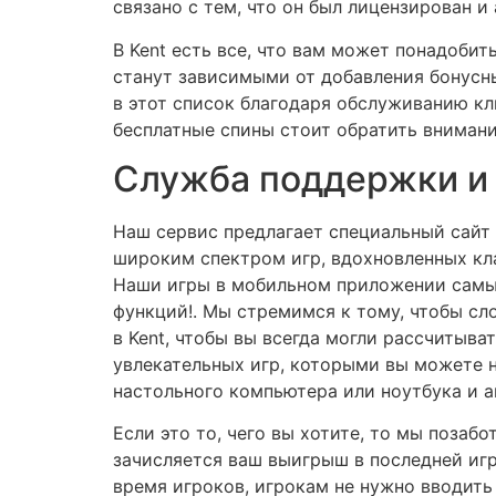
связано с тем, что он был лицензирован 
В Kent есть все, что вам может понадобить
станут зависимыми от добавления бонусны
в этот список благодаря обслуживанию кл
бесплатные спины стоит обратить внимани
Служба поддержки и 
Наш сервис предлагает специальный сайт 
широким спектром игр, вдохновленных кла
Наши игры в мобильном приложении самые
функций!. Мы стремимся к тому, чтобы сл
в Kent, чтобы вы всегда могли рассчитыва
увлекательных игр, которыми вы можете н
настольного компьютера или ноутбука и а
Если это то, чего вы хотите, то мы позаб
зачисляется ваш выигрыш в последней игр
время игроков, игрокам не нужно вводить