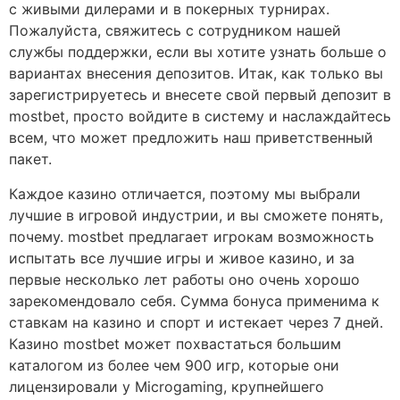
с живыми дилерами и в покерных турнирах.
Пожалуйста, свяжитесь с сотрудником нашей
службы поддержки, если вы хотите узнать больше о
вариантах внесения депозитов. Итак, как только вы
зарегистрируетесь и внесете свой первый депозит в
mostbet, просто войдите в систему и наслаждайтесь
всем, что может предложить наш приветственный
пакет.
Каждое казино отличается, поэтому мы выбрали
лучшие в игровой индустрии, и вы сможете понять,
почему. mostbet предлагает игрокам возможность
испытать все лучшие игры и живое казино, и за
первые несколько лет работы оно очень хорошо
зарекомендовало себя. Сумма бонуса применима к
ставкам на казино и спорт и истекает через 7 дней.
Казино mostbet может похвастаться большим
каталогом из более чем 900 игр, которые они
лицензировали у Microgaming, крупнейшего