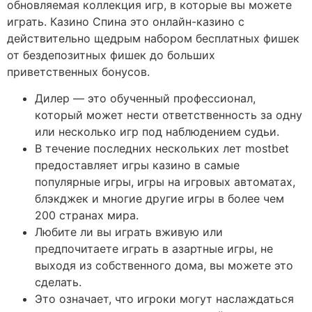
обновляемая коллекция игр, в которые вы можете
играть. Казино Спина это онлайн-казино с
действительно щедрым набором бесплатных фишек
от бездепозитных фишек до больших
приветственных бонусов.
Дилер — это обученный профессионал,
который может нести ответственность за одну
или несколько игр под наблюдением судьи.
В течение последних нескольких лет mostbet
предоставляет игры казино в самые
популярные игры, игры на игровых автоматах,
блэкджек и многие другие игры в более чем
200 странах мира.
Любите ли вы играть вживую или
предпочитаете играть в азартные игры, не
выходя из собственного дома, вы можете это
сделать.
Это означает, что игроки могут наслаждаться