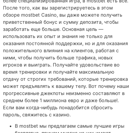
более специализированная игра, в mostbet есть все.
После того, как вы зарегистрируетесь в этом
обзоре mostbet Casino, вы даже можете получить
приветственный бонус и сумму депозита, чтобы
заработать еще больше. Основная цель —
использовать их опыт и знания не только для
оказания постоянной поддержки, но и для оказания
положительного влияния на клиентов, работая с
ними, чтобы получить больше трафика, новых
игроков и выиграть. Получайте удовольствие во
время тренировки и получайте максимальную
отдачу от строгих требований, которые тренировка
может предъявлять к вашему телу. Вот почему наши
прогрессивные джекпоты неизменно составляют в
среднем более 1 миллиона евро и даже больше!.
Если вам когда-нибудь понадобится сбросить
пароль, свяжитесь с казино.
В mostbet мы предлагаем самые лучшие игры