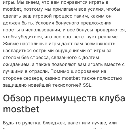
игры. Мы знаем, что вам понравится играть в
mostbet, поэтому мы прилагаем все усилия, чтобы
сделать ваш игровой процесс таким, каким он
должен быть. Условия бонусного предложения
просты в использовании, и все бонусы проверяются,
чтобы убедиться, что все соответствует рекламе.
Живые настольные игры дают вам возможность
насладиться острыми ощущениями от игры за
столом без стресса, связанного с долгим
ожиданием, а также позволяют вам играть вместе с
лучшими в отрасли. Помимо шифрования на
стороне сервера, казино mostbet также полностью
защищено новейшей технологией SSL.
Обзор преимуществ клуба
mostbet
Будь то рулетка, блэкджек, валет или лучше, или