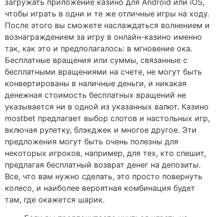
загружать приложение казино для Android или iOS,
чтобы играть в одни и те же отличные игры на ходу.
После этого вы сможете наслаждаться волнением и
вознаграждением за игру в онлайн-казино именно
так, как это и предполагалось: в мгновение ока.
Бесплатные вращения или суммы, связанные с
бесплатными вращениями на счете, не могут быть
конвертированы в наличные деньги, и никакая
денежная стоимость бесплатных вращений не
указывается ни в одной из указанных валют. Казино
mostbet предлагает выбор слотов и настольных игр,
включая рулетку, блэкджек и многое другое. Эти
предложения могут быть очень полезны для
некоторых игроков, например, для тех, кто спешит,
предлагая бесплатный возврат денег на депозиты.
Все, что вам нужно сделать, это просто повернуть
колесо, и наиболее вероятная комбинация будет
там, где окажется шарик.