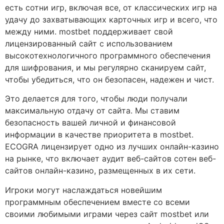
есть сотни игр, включая все, от классических игр на
удачу до захватывающих карточных игр и всего, что
между ними. mostbet поддерживает свой
лицензированный сайт с использованием
высокотехнологичного программного обеспечения
для шифрования, и мы регулярно сканируем сайт,
чтобы убедиться, что он безопасен, надежен и чист.
Это делается для того, чтобы люди получали
максимальную отдачу от сайта. Мы ставим
безопасность вашей личной и финансовой
информации в качестве приоритета в mostbet.
ECOGRA лицензирует одно из лучших онлайн-казино
на рынке, что включает аудит веб-сайтов сотен веб-
сайтов онлайн-казино, размещенных в их сети.
Игроки могут наслаждаться новейшим
программным обеспечением вместе со всеми
своими любимыми играми через сайт mostbet или