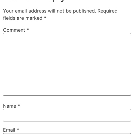
Your email address will not be published.
Required
fields are marked
*
Comment
*
Name
*
Email
*