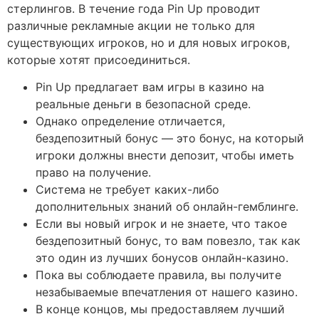
стерлингов. В течение года Pin Up проводит
различные рекламные акции не только для
существующих игроков, но и для новых игроков,
которые хотят присоединиться.
Pin Up предлагает вам игры в казино на
реальные деньги в безопасной среде.
Однако определение отличается,
бездепозитный бонус — это бонус, на который
игроки должны внести депозит, чтобы иметь
право на получение.
Система не требует каких-либо
дополнительных знаний об онлайн-гемблинге.
Если вы новый игрок и не знаете, что такое
бездепозитный бонус, то вам повезло, так как
это один из лучших бонусов онлайн-казино.
Пока вы соблюдаете правила, вы получите
незабываемые впечатления от нашего казино.
В конце концов, мы предоставляем лучший