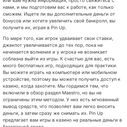
или вам нужна информация, просто свяжитесь с
нами, и мы подготовим вас к работе, как только
сможем. Ищете ли вы дополнительные деньги от
бонусов или хотите увеличить свой банкролл, вы
получите их, играя в Pin Up.
По мере того, как игрок удваивает свои ставки,
джекпот увеличивается до тех пор, пока не
начинается волнение и у игрока не возникает
соблазна выйти из игры. К счастью для вас, есть
много бесплатных игр, подходящих для практики.
Вы можете играть на компьютере или мобильном
устройстве, поэтому вы можете получить доступ к
казино, когда захотите. Мы гордимся тем, что
включили в обзор раздел Maestro, но вы не
ограничены этим методом. У них есть мгновенный
вывод средств, что позволяет вам легко вносить
деньги, а затем сразу же снимать их. Pin Up
предлагает вам игры в казино на реальные деньги в
безопасной среде.