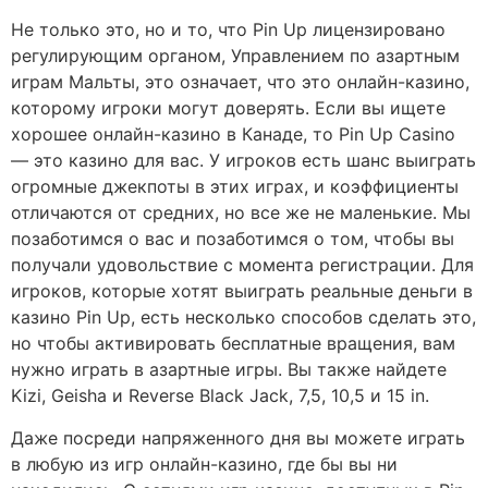
Не только это, но и то, что Pin Up лицензировано
регулирующим органом, Управлением по азартным
играм Мальты, это означает, что это онлайн-казино,
которому игроки могут доверять. Если вы ищете
хорошее онлайн-казино в Канаде, то Pin Up Casino
— это казино для вас. У игроков есть шанс выиграть
огромные джекпоты в этих играх, и коэффициенты
отличаются от средних, но все же не маленькие. Мы
позаботимся о вас и позаботимся о том, чтобы вы
получали удовольствие с момента регистрации. Для
игроков, которые хотят выиграть реальные деньги в
казино Pin Up, есть несколько способов сделать это,
но чтобы активировать бесплатные вращения, вам
нужно играть в азартные игры. Вы также найдете
Kizi, Geisha и Reverse Black Jack, 7,5, 10,5 и 15 in.
Даже посреди напряженного дня вы можете играть
в любую из игр онлайн-казино, где бы вы ни