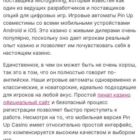
поставщика Microgaming, который известен как
один из ведущих разработчиков и поставщиков
опций для цифровых игр. Игровые автоматы Pin Up
совместимы со всеми мобильными устройствами
Android и iOS. Это казино с живыми дилерами очень
популярно, поскольку оно дает игрокам реальный
опыт казино и позволяет им почувствовать себя в
настоящем казино.
Единственное, в чем он может быть не очень хорош,
так это в том, что он полностью говорит по-
английски. Наши игровые автоматы одновременно и
классические, и новаторские, идеально подходящие
для игроков на любой вкус. Простой
пинап казино
официальный сайт
и безопасный процесс
регистрации позволяет быстро приступить к
работе. Несмотря на то, что мобильная версия Pin
Up Casino имеет относительно простой интерфейс,
это компенсируется высоким качеством и выбором
игр.