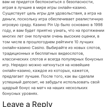
вам не придется беспокоиться о безопасности,
играя в лучшие в мире игры онлайн-казино.
Существует цель игры для удовольствия, а игра на
деньги, поскольку игра обеспечивает реалистичную
игровую среду. Казино Pin Up было основано в 1998
году, и вам будет приятно узнать, что на протяжении
многих лет они получали очень высокие оценки, в
том числе в прошлогоднем рейтинге 10 лучших
онлайн-казино Casino. Выбирайте из новых слотов,
традиционных и бесплатных видеослотов,
классических слотов и всегда популярных бонусных
игр. Нередко можно наткнуться на новейшие
онлайн-казино, каждое из которых, кажется,
предлагает лучшее. После того, как вы сделали
успешный депозит, не забудьте использовать свой
щедрый бонус на матч на наших нескольких
бонусных уровнях.
Leave a Reply