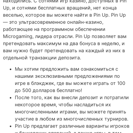
находились. С сотнями игр казино, доступных в Pin
Up, и сотнями бесплатных вращений, нет конца
веселью, которое вы можете найти в Pin Up. Pin Up
— это ультрасовременное онлайн-казино,
работающее на программном обеспечении
Microgaming, лидера отрасли. Pin Up позволяет вам
претендовать максимум на два бонуса в неделю, и
вам нужно будет претендовать на каждый из них в
отдельной транзакции депозита.
Мы хотим предложить вам ознакомиться с
нашими эксклюзивными предложениями по
игре в блэкджек, где вы можете играть от 100
до 500 долларов бесплатно!
После того, как вы внесли депозит и потратили
некоторое время, чтобы насладиться их
многочисленными играми, вы можете принять
участие в любом из многочисленных турниров.
Pin Up предлагает различные варианты игроков