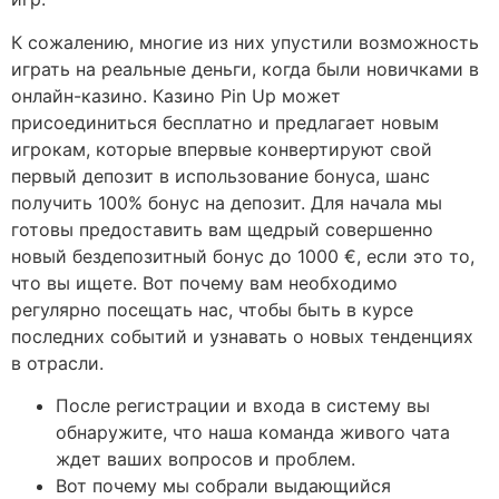
К сожалению, многие из них упустили возможность
играть на реальные деньги, когда были новичками в
онлайн-казино. Казино Pin Up может
присоединиться бесплатно и предлагает новым
игрокам, которые впервые конвертируют свой
первый депозит в использование бонуса, шанс
получить 100% бонус на депозит. Для начала мы
готовы предоставить вам щедрый совершенно
новый бездепозитный бонус до 1000 €, если это то,
что вы ищете. Вот почему вам необходимо
регулярно посещать нас, чтобы быть в курсе
последних событий и узнавать о новых тенденциях
в отрасли.
После регистрации и входа в систему вы
обнаружите, что наша команда живого чата
ждет ваших вопросов и проблем.
Вот почему мы собрали выдающийся