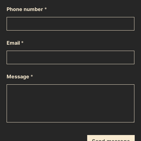
Phone number
*
Email
*
Message
*