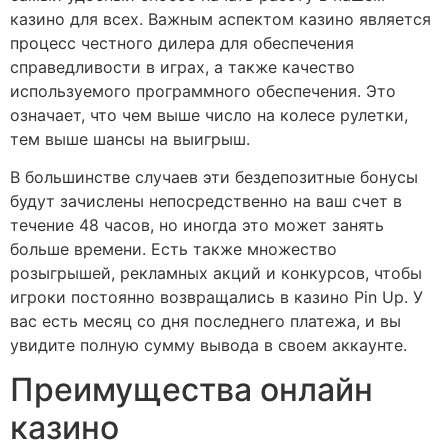
казино для всех. Важным аспектом казино является
процесс честного дилера для обеспечения
справедливости в играх, а также качество
используемого программного обеспечения. Это
означает, что чем выше число на колесе рулетки,
тем выше шансы на выигрыш.
В большинстве случаев эти бездепозитные бонусы
будут зачислены непосредственно на ваш счет в
течение 48 часов, но иногда это может занять
больше времени. Есть также множество
розыгрышей, рекламных акций и конкурсов, чтобы
игроки постоянно возвращались в казино Pin Up. У
вас есть месяц со дня последнего платежа, и вы
увидите полную сумму вывода в своем аккаунте.
Преимущества онлайн
казино