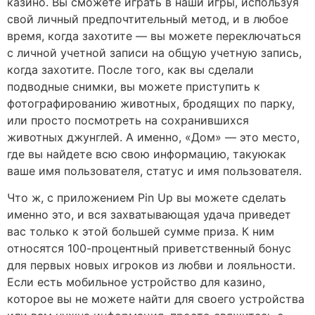
казино. Вы сможете играть в наши игры, используя
свой личный предпочтительный метод, и в любое
время, когда захотите — вы можете переключаться
с личной учетной записи на общую учетную запись,
когда захотите. После того, как вы сделали
подводные снимки, вы можете приступить к
фотографированию животных, бродящих по парку,
или просто посмотреть на сохранившихся
животных джунглей. А именно, «Дом» — это место,
где вы найдете всю свою информацию, такуюкак
ваше имя пользователя, статус и имя пользователя.
Что ж, с приложением Pin Up вы можете сделать
именно это, и вся захватывающая удача приведет
вас только к этой большей сумме приза. К ним
относятся 100-процентный приветственный бонус
для первых новых игроков из любви и лояльности.
Если есть мобильное устройство для казино,
которое вы не можете найти для своего устройства