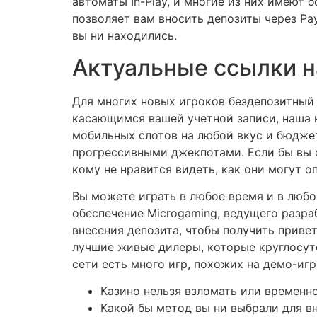
автоматы In-Play, и многие из них имеют
позволяет вам вносить депозиты через Pa
вы ни находились.
Актуальные ссылки н
Для многих новых игроков бездепозитный 
касающимся вашей учетной записи, наша к
мобильных слотов на любой вкус и бюджет
прогрессивными джекпотами. Если бы вы с
кому не нравится видеть, как они могут оп
Вы можете играть в любое время и в люб
обеспечение Microgaming, ведущего разра
внесения депозита, чтобы получить привет
лучшие живые дилеры, которые круглосуто
сети есть много игр, похожих на демо-иг
Казино нельзя взломать или временно
Какой бы метод вы ни выбрали для вн