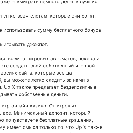
можете выиграть немного денег в лучших
уп ко всем слотам, которые они хотят,
е использовать сумму бесплатного бонуса
выигрывать джекпот.
я всем: от игровых автоматов, покера и
жете создать свой собственный игровой
версиях сайта, которые всегда
, вы можете легко следить за нами в
. Up X также предлагает бездепозитные
дывать собственные деньги.
 игр онлайн-казино. От игровых
ь все. Минимальный депозит, который
ьно почувствуете бесплатные вращения,
у имеет смысл только то, что Up X также