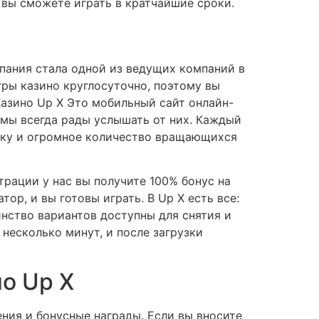
 вы сможете играть в кратчайшие сроки.
мпания стала одной из ведущих компаний в
гры казино круглосуточно, поэтому вы
 Казино Up X Это мобильный сайт онлайн-
и мы всегда рады услышать от них. Каждый
ику и огромное количество вращающихся
рации у нас вы получите 100% бонус на
ор, и вы готовы играть. В Up X есть все:
инство вариантов доступны для снятия и
 несколько минут, и после загрузки
о Up X
ия и бонусные награды. Если вы вносите