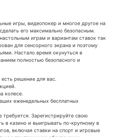
ьные игры, видеопокер и многое другое на
 сделать его максимально безопасным.
 настольным играм и вариантам ставок так
ован для сенсорного экрана и поэтому
ьями. Настало время окунуться в
ванием полностью безопасного и
 есть решение для вас.
кцией.
а колесе.
наших еженедельных бесплатных
 требуется. Зарегистрируйте свою
ь в казино и выигрывать по-крупному в
тов, включая ставки на спорт и игровые