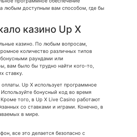
ильное программное обеспечение
тва любым доступным вам способом, где бы
кало казино Up X
ильные казино. По любым вопросам,
огромное количество различных типов
с бонусными раундами или
ы, вам было бы трудно найти кого-то,
х ставку.
 оплаты. Up X использует программное
 Используйте бонусный код во время
Кроме того, в Up X Live Casino работают
занных со ставками и играми. Конечно, в
аваемых в мире.
фон, все это делается безопасно с