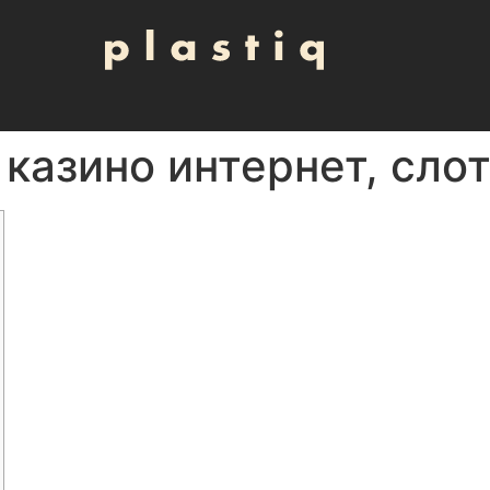
 казино интернет, сло