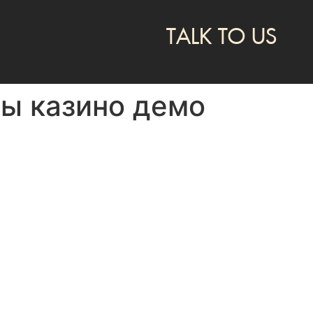
TALK TO US
ты казино демо