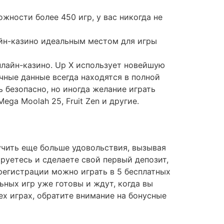
жности более 450 игр, у вас никогда не
лайн-казино идеальным местом для игры
нлайн-казино. Up X использует новейшую
чные данные всегда находятся в полной
ь безопасно, но иногда желание играть
ega Moolah 25, Fruit Zen и другие.
чить еще больше удовольствия, вызывая
руетесь и сделаете свой первый депозит,
 регистрации можно играть в 5 бесплатных
ьных игр уже готовы и ждут, когда вы
сех играх, обратите внимание на бонусные