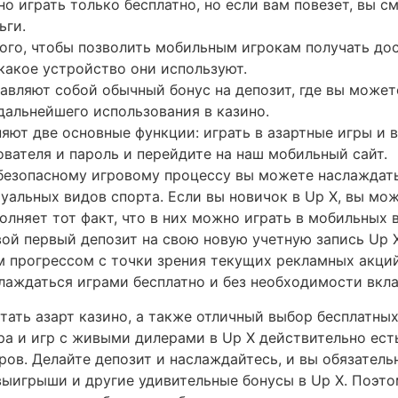
о играть только бесплатно, но если вам повезет, вы с
ьги.
ого, чтобы позволить мобильным игрокам получать дост
 какое устройство они используют.
авляют собой обычный бонус на депозит, где вы может
 дальнейшего использования в казино.
яют две основные функции: играть в азартные игры и 
вателя и пароль и перейдите на наш мобильный сайт.
безопасному игровому процессу вы можете наслаждатьс
уальных видов спорта. Если вы новичок в Up X, вы мо
лняет тот факт, что в них можно играть в мобильных 
вой первый депозит на свою новую учетную запись Up X
м прогрессом с точки зрения текущих рекламных акций
лаждаться играми бесплатно и без необходимости вкла
тать азарт казино, а также отличный выбор бесплатных
ра и игр с живыми дилерами в Up X действительно ест
ров. Делайте депозит и наслаждайтесь, и вы обязател
ыигрыши и другие удивительные бонусы в Up X. Поэтом