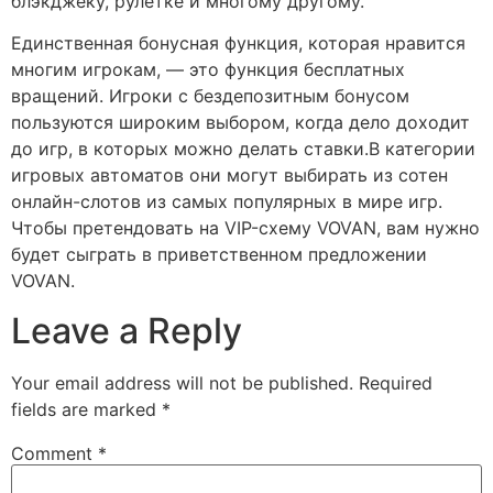
блэкджеку, рулетке и многому другому.
Единственная бонусная функция, которая нравится
многим игрокам, — это функция бесплатных
вращений. Игроки с бездепозитным бонусом
пользуются широким выбором, когда дело доходит
до игр, в которых можно делать ставки.В категории
игровых автоматов они могут выбирать из сотен
онлайн-слотов из самых популярных в мире игр.
Чтобы претендовать на VIP-схему VOVAN, вам нужно
будет сыграть в приветственном предложении
VOVAN.
Leave a Reply
Your email address will not be published.
Required
fields are marked
*
Comment
*