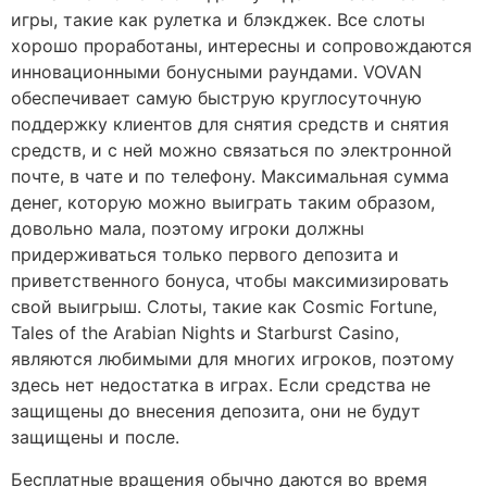
игры, такие как рулетка и блэкджек. Все слоты
хорошо проработаны, интересны и сопровождаются
инновационными бонусными раундами. VOVAN
обеспечивает самую быструю круглосуточную
поддержку клиентов для снятия средств и снятия
средств, и с ней можно связаться по электронной
почте, в чате и по телефону. Максимальная сумма
денег, которую можно выиграть таким образом,
довольно мала, поэтому игроки должны
придерживаться только первого депозита и
приветственного бонуса, чтобы максимизировать
свой выигрыш. Слоты, такие как Cosmic Fortune,
Tales of the Arabian Nights и Starburst Casino,
являются любимыми для многих игроков, поэтому
здесь нет недостатка в играх. Если средства не
защищены до внесения депозита, они не будут
защищены и после.
Бесплатные вращения обычно даются во время