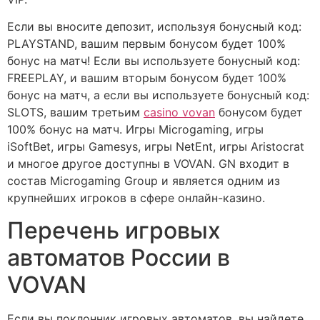
Если вы вносите депозит, используя бонусный код:
PLAYSTAND, вашим первым бонусом будет 100%
бонус на матч! Если вы используете бонусный код:
FREEPLAY, и вашим вторым бонусом будет 100%
бонус на матч, а если вы используете бонусный код:
SLOTS, вашим третьим
casino vovan
бонусом будет
100% бонус на матч. Игры Microgaming, игры
iSoftBet, игры Gamesys, игры NetEnt, игры Aristocrat
и многое другое доступны в VOVAN. GN входит в
состав Microgaming Group и является одним из
крупнейших игроков в сфере онлайн-казино.
Перечень игровых
автоматов России в
VOVAN
Если вы поклонник игровых автоматов, вы найдете