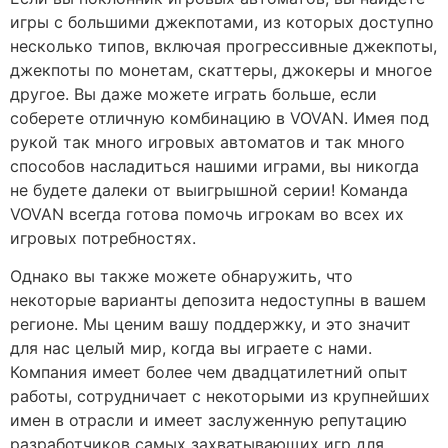
игры с большими джекпотами, из которых доступно
несколько типов, включая прогрессивные джекпоты,
джекпоты по монетам, скаттеры, джокеры и многое
другое. Вы даже можете играть больше, если
соберете отличную комбинацию в VOVAN. Имея под
рукой так много игровых автоматов и так много
способов насладиться нашими играми, вы никогда
не будете далеки от выигрышной серии! Команда
VOVAN всегда готова помочь игрокам во всех их
игровых потребностях.
Однако вы также можете обнаружить, что
некоторые варианты депозита недоступны в вашем
регионе. Мы ценим вашу поддержку, и это значит
для нас целый мир, когда вы играете с нами.
Компания имеет более чем двадцатилетний опыт
работы, сотрудничает с некоторыми из крупнейших
имен в отрасли и имеет заслуженную репутацию
разработчиков самых захватывающих игр для