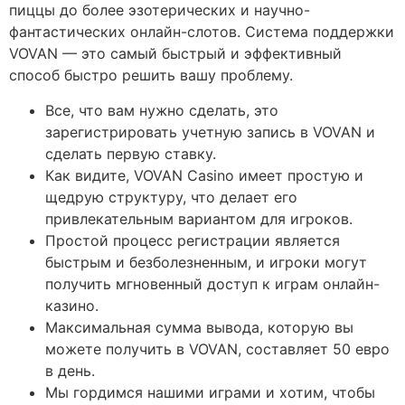
пиццы до более эзотерических и научно-
фантастических онлайн-слотов. Система поддержки
VOVAN — это самый быстрый и эффективный
способ быстро решить вашу проблему.
Все, что вам нужно сделать, это
зарегистрировать учетную запись в VOVAN и
сделать первую ставку.
Как видите, VOVAN Casino имеет простую и
щедрую структуру, что делает его
привлекательным вариантом для игроков.
Простой процесс регистрации является
быстрым и безболезненным, и игроки могут
получить мгновенный доступ к играм онлайн-
казино.
Максимальная сумма вывода, которую вы
можете получить в VOVAN, составляет 50 евро
в день.
Мы гордимся нашими играми и хотим, чтобы