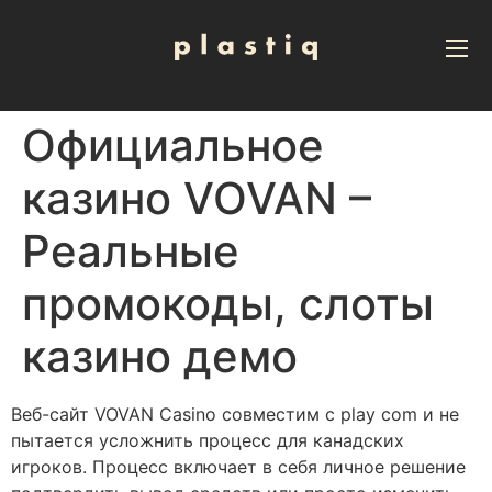
Официальное
казино VOVAN –
Реальные
промокоды, слоты
казино демо
Веб-сайт VOVAN Casino совместим с play com и не
пытается усложнить процесс для канадских
игроков. Процесс включает в себя личное решение