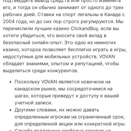
подтвердить вывод средств или просто изменить
его, и тогда он обычно занимает от одного до трех
рабочих дней. Ставки на спорт легальны в Канаде с
2004 года, но до сих пор строго регулируются. Мы
перечислили лучшие казино ClickandBuy, если вы
хотите убедиться, что вносите свой вклад в
безопасный онлайн-опыт. Это одно из немногих
казино, которое позволяет бесплатно играть в игры,
недоступные для мобильных устройств. VOVAN
обладает знаниями, опытом и репутацией, чтобы
выделиться среди конкурентов.
Поскольку VOVAN является новичком на
канадском рынке, мы сосредоточимся на
шагах, которые приведут к доступу к вашей
учетной записи.
Другими словами, их можно давать
определенным игрокам на ограниченный срок,
для определенной акции или конкретной игры.
Служба поддержки свободно говорит на