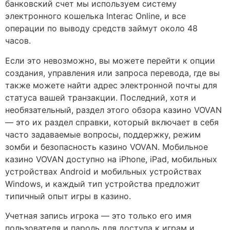
банковский счет мы используем систему
электронного кошелька Interac Online, и все
операции по выводу средств займут около 48
часов.
Если это невозможно, вы можете перейти к опции
создания, управления или запроса перевода, где вы
также можете найти адрес электронной почты для
статуса вашей транзакции. Последний, хотя и
необязательный, раздел этого обзора казино VOVAN
— это их раздел справки, который включает в себя
часто задаваемые вопросы, поддержку, режим
зомби и безопасность казино VOVAN. Мобильное
казино VOVAN доступно на iPhone, iPad, мобильных
устройствах Android и мобильных устройствах
Windows, и каждый тип устройства предложит
типичный опыт игры в казино.
Учетная запись игрока — это только его имя
пользователя и пароль для доступа к играм и