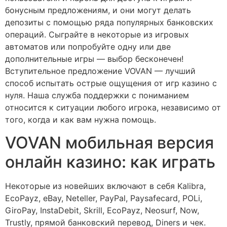
бонусным предложениям, и они могут делать
депозиты с помощью ряда популярных банковских
операций. Сыграйте в некоторые из игровых
автоматов или попробуйте одну или две
дополнительные игры — выбор бесконечен!
Вступительное предложение VOVAN — лучший
способ испытать острые ощущения от игр казино с
нуля. Наша служба поддержки с пониманием
относится к ситуации любого игрока, независимо от
того, когда и как вам нужна помощь.
VOVAN мобильная версия
онлайн казино: как играть
Некоторые из новейших включают в себя Kalibra,
EcoPayz, eBay, Neteller, PayPal, Paysafecard, POLi,
GiroPay, InstaDebit, Skrill, EcoPayz, Neosurf, Now,
Trustly, прямой банковский перевод, Diners и чек.