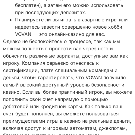
бесплатен), а затем его можно использовать
при последующих депозитах.
Планируете ли вы играть в азартные игры или
надеетесь завести совершенно новое хобби,
VOVAN — это онлайн-казино для вас.
Однако не беспокойтесь о процессе, так как мы
можем полностью провести вас через него и
объяснить различные варианты, доступные вам как
игроку. Компания серьезно отнеслась к
сертификации, платя специальным командам и
деньги, чтобы гарантировать, что VOVAN получило
самый высокий доступный уровень безопасности
казино. Если вы более практичный игрок, вы можете
пополнить свой счет напрямую с помощью
дебетовой или кредитной карты. Как только ваш
счет будет пополнен, вы сможете пользоваться
преимуществами игры в казино на реальные деньги,
включая доступ к игровым автоматам, джекпотам,