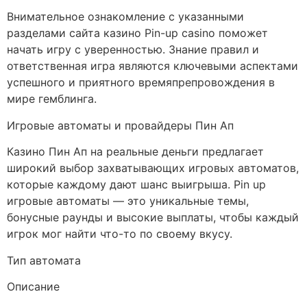
Внимательное ознакомление с указанными
разделами сайта казино Pin-up casino поможет
начать игру с уверенностью. Знание правил и
ответственная игра являются ключевыми аспектами
успешного и приятного времяпрепровождения в
мире гемблинга.
Игровые автоматы и провайдеры Пин Ап
Казино Пин Ап на реальные деньги предлагает
широкий выбор захватывающих игровых автоматов,
которые каждому дают шанс выигрыша. Pin up
игровые автоматы — это уникальные темы,
бонусные раунды и высокие выплаты, чтобы каждый
игрок мог найти что-то по своему вкусу.
Тип автомата
Описание