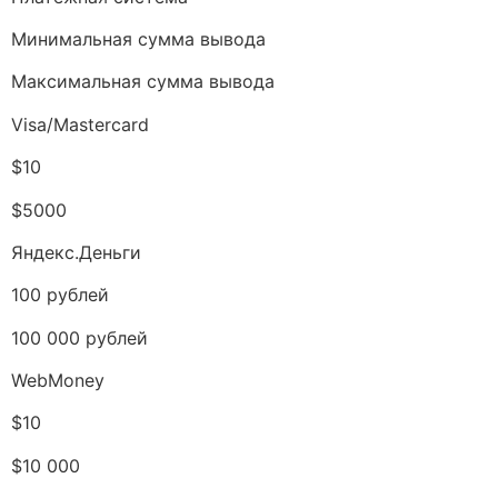
Минимальная сумма вывода
Максимальная сумма вывода
Visa/Mastercard
$10
$5000
Яндекс.Деньги
100 рублей
100 000 рублей
WebMoney
$10
$10 000