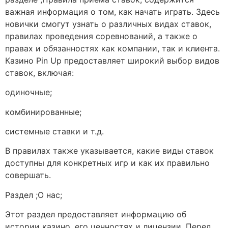
важная информация о том, как начать играть. Здесь
новички смогут узнать о различных видах ставок,
правилах проведения соревнований, а также о
правах и обязанностях как компании, так и клиента.
Казино Pin Up предоставляет широкий выбор видов
ставок, включая:
одиночные;
комбинированные;
системные ставки и т.д.
В правилах также указывается, какие виды ставок
доступны для конкретных игр и как их правильно
совершать.
Раздел ;О нас;
Этот раздел предоставляет информацию об
истории казино, его ценностях и лицензии. Перед