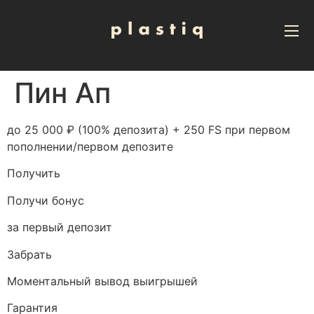
Пин Ап
до 25 000 ₽ (100% депозита) + 250 FS при первом
пополнении/первом депозите
Получить
Получи бонус
за первый депозит
Забрать
Моментальный вывод выигрышей
Гарантия