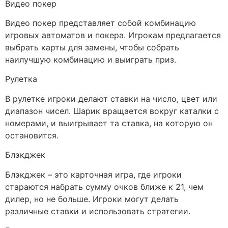
Видео покер
Видео покер представляет собой комбинацию
игровых автоматов и покера. Игрокам предлагается
выбрать карты для замены, чтобы собрать
наилучшую комбинацию и выиграть приз.
Рулетка
В рулетке игроки делают ставки на число, цвет или
диапазон чисел. Шарик вращается вокруг каталки с
номерами, и выигрывает та ставка, на которую он
остановится.
Блэкджек
Блэкджек – это карточная игра, где игроки
стараются набрать сумму очков ближе к 21, чем
дилер, но не больше. Игроки могут делать
различные ставки и использовать стратегии.