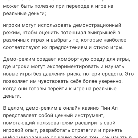
может быть полезно при переходе к игре на
реальные деньги;
игроки могут использовать демонстрационный
режим, чтобы оценить потенциал выигрышей в
различных играх и выбрать те, которые наиболее
соответствуют их предпочтениям и стилю игры.
Демо-режим создает комфортную среду для игры,
где игроки могут экспериментировать и изучать
новые игры без давления риска потери средств. Это
позволяет им чувствовать себя более уверенно,
когда они готовы перейти к игре на реальные
деньги.
В целом, демо-режим в онлайн казино Пин Ап
представляет собой ценный инструмент,
помогающий пользователям расширить свой
игровой опыт, разработать стратегии и принять
информированные решения перед тем, как начать в