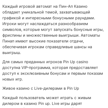
Каждый игровой автомат на Пин-Ап Казино
обладает уникальной темой, захватывающей
графикой и интересными бонусными раундами.
Игроки могут наслаждаться разнообразием
символов, которые могут запускать бонусные игры,
фриспины и множественные выигрыши. Автоматы
Пинап имеют высокие показатели отдачи,
обеспечивая игрокам справедливые шансы на
выигрыш.
Для самых преданных игроков Pin Up casino
доступна VIP-программа, которая предоставляет
доступ к эксклюзивным бонусам и первым показам
новых игр.
Живое казино с Live-дилерами в Pin Up
Каждый пользователь может играть с живым
дилером в казино Pin up. Live игры дарят