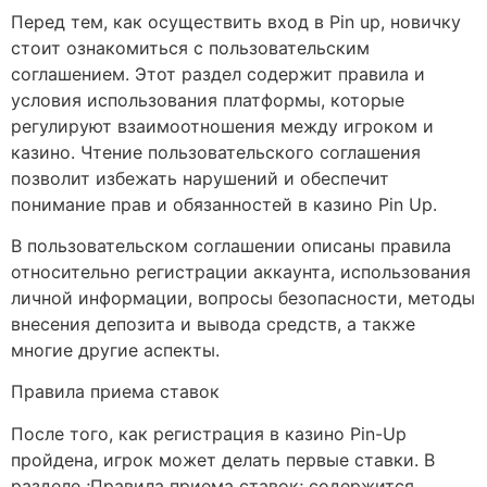
Перед тем, как осуществить вход в Pin up, новичку
стоит ознакомиться с пользовательским
соглашением. Этот раздел содержит правила и
условия использования платформы, которые
регулируют взаимоотношения между игроком и
казино. Чтение пользовательского соглашения
позволит избежать нарушений и обеспечит
понимание прав и обязанностей в казино Pin Up.
В пользовательском соглашении описаны правила
относительно регистрации аккаунта, использования
личной информации, вопросы безопасности, методы
внесения депозита и вывода средств, а также
многие другие аспекты.
Правила приема ставок
После того, как регистрация в казино Pin-Up
пройдена, игрок может делать первые ставки. В
разделе ;Правила приема ставок; содержится