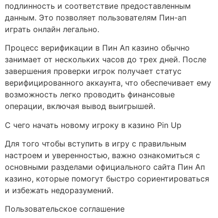
подлинность и соответствие предоставленным
данным. Это позволяет пользователям Пин-ап
играть онлайн легально.
Процесс верификации в Пин Ап казино обычно
занимает от нескольких часов до трех дней. После
завершения проверки игрок получает статус
верифицированного аккаунта, что обеспечивает ему
возможность легко проводить финансовые
операции, включая вывод выигрышей.
С чего начать новому игроку в казино Pin Up
Для того чтобы вступить в игру с правильным
настроем и уверенностью, важно ознакомиться с
основными разделами официального сайта Пин Ап
казино, которые помогут быстро сориентироваться
и избежать недоразумений.
Пользовательское соглашение