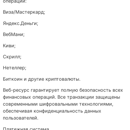
операций:
Виза/Мастеркард;
Яндекс.Деньги;
ВебМани;
Киви;
Скрилл;
Нетеллер;
Биткоин и другие криптовалюты.
Веб-ресурс гарантирует полную безопасность всех
финансовых операций. Все транзакции защищены
современными шифровальными технологиями,
обеспечивая конфиденциальность данных
пользователей.
Платежная система