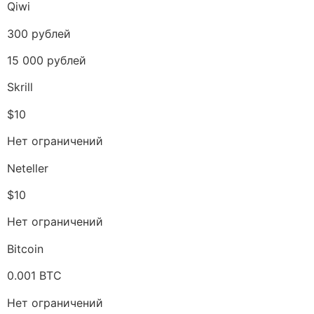
Qiwi
300 рублей
15 000 рублей
Skrill
$10
Нет ограничений
Neteller
$10
Нет ограничений
Bitcoin
0.001 BTC
Нет ограничений