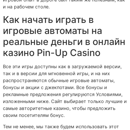
и на рабочем столе.
Как начать играть в
игровые автоматы на
реальные деньги в онлайн
казино Pin-Up Casino
Все эти игры доступны как в загружаемой версии,
так и в версии для мгновенной игры, и на них
распространяются обычные игровые автоматы,
бонусы и акции с джекпотами. Все бонусы и
рекламные предложения регулируются Условиями,
изложенными ниже. Сайт выбирает только лучшие и
самые авторитетные казино, чтобы предложить
своим посетителям бонус.
Тем не менее, мы также будем использовать этот