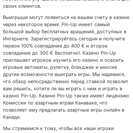
своих клиентов.
Выигрыши могут появиться на вашем счету в казино
через некоторое время. Pin-Up имеет самый
большой выбор бесплатных вращений, доступных в
Интернете. Зарегистрируйтесь сегодня и получите
первое 100% совпадение до 400 € и второе
совпадение до 300 € бесплатно!. Казино Pin-Up
приглашает игроков изучить его казино и освоить
игровые автоматы, рулетку, блэкджек и многие
другие возможности выиграть игры. Мы надеемся,
что обзор непосредственно перед ставкой позволит
вам решить, хотите ли вы играть с ним и играть в
казино Pin-Up. Казино Pin-Up также имеет лицензию
Комиссии по азартным играм Канаваке, что
позволяет ему предлагать азартные игры онлайн в
Канаде.
Мы стремимся к тому, чтобы все наши игроки