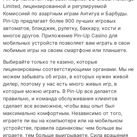
Limited, лицензированной и регулируемой
Комиссией по азартным играм Антигуа и Барбуды.
Pin-Up предлагает более 900 лучших игровых
автоматов, блэкджек, рулетку, баккару, кости и
многое другое. Приложение Pin-Up Casino для
мобильных устройств позволяет вам играть в свои
любимые игры на своем смартфоне или планшете.
Выбирайте только те казино, которые
лицензированы соответствующими органами. Мы не
можем забывать об играх, в которых нужен живой
дилер, поэтому у нас есть много живых игр, в
которые можно играть. В Pin-Up все делается
правильно, и команда обслуживания клиентов
сделает все возможное, чтобы ваш опыт был
максимально комфортным. Независимо от того,
играете ли вы на компьютере или на мобильном
устройстве, правила одинаковы: чем больше вы
играете, тем больше выигрываете. Сила вращения