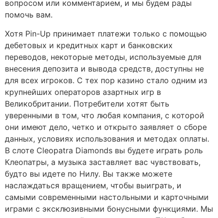
вопросом или комментарием, и мы будем рады
помочь вам.
Хотя Pin-Up принимает платежи только с помощью
дебетовых и кредитных карт и банковских
переводов, некоторые методы, используемые для
внесения депозита и вывода средств, доступны не
для всех игроков. С тех пор казино стало одним из
крупнейших операторов азартных игр в
Великобритании. Потребители хотят быть
уверенными в том, что любая компания, с которой
они имеют дело, четко и открыто заявляет о сборе
данных, условиях использования и методах оплаты.
В слоте Cleopatra Diamonds вы будете играть роль
Клеопатры, а музыка заставляет вас чувствовать,
будто вы идете по Нилу. Вы также можете
наслаждаться вращением, чтобы выиграть, и
самыми современными настольными и карточными
играми с эксклюзивными бонусными функциями. Мы