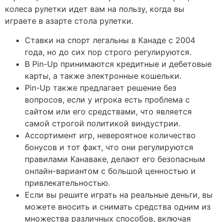
колеса рулетки идет вам на пользу, когда вы
играете в азарте стола рулетки.
Ставки на спорт легальны в Канаде с 2004
года, но до сих пор строго регулируются.
В Pin-Up принимаются кредитные и дебетовые
карты, а также электронные кошельки.
Pin-Up также предлагает решение без
вопросов, если у игрока есть проблема с
сайтом или его средствами, что является
самой строгой политикой виндустрии.
Ассортимент игр, невероятное количество
бонусов и тот факт, что они регулируются
правилами Канаваке, делают его безопасным
онлайн-вариантом с большой ценностью и
привлекательностью.
Если вы решите играть на реальные деньги, вы
можете вносить и снимать средства одним из
множества различных способов, включая