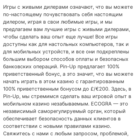
Игры с живыми дилерами означают, что вы можете
по-настоящему почувствовать себя настоящим
дилером, играя в свои любимые игры, и мы
предлагаем вам лучшие игры с живыми дилерами,
чтобы сделать ваш опыт еще лучше! Все игры
доступны как для настольных компьютеров, так и
для мобильных устройств, и все они подкреплены
большим выбором способов оплаты и безопасных
банковских операций. Pin-Up предлагает 100%
приветственный бонус, а это значит, что вы можете
начать играть в этом казино с гарантированным
100% приветственным бонусом до £/€200. Здесь, в
Pin-Up, мы стремимся сделать ваш игровой опыт в
мобильном казино незабываемым. ECOGRA — это
независимый саморегулируемый орган, который
обеспечивает безопасность данных клиентов в
соответствии с новыми правилами казино.
Свяжитесь с нами с любым запросом, проблемой,