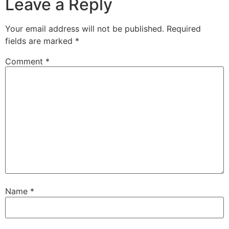
Leave a Reply
Your email address will not be published.
Required
fields are marked
*
Comment
*
Name
*