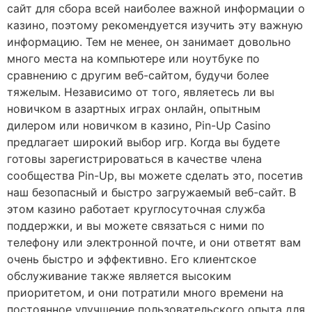
сайт для сбора всей наиболее важной информации о
казино, поэтому рекомендуется изучить эту важную
информацию. Тем не менее, он занимает довольно
много места на компьютере или ноутбуке по
сравнению с другим веб-сайтом, будучи более
тяжелым. Независимо от того, являетесь ли вы
новичком в азартных играх онлайн, опытным
дилером или новичком в казино, Pin-Up Casino
предлагает широкий выбор игр. Когда вы будете
готовы зарегистрироваться в качестве члена
сообщества Pin-Up, вы можете сделать это, посетив
наш безопасный и быстро загружаемый веб-сайт. В
этом казино работает круглосуточная служба
поддержки, и вы можете связаться с ними по
телефону или электронной почте, и они ответят вам
очень быстро и эффективно. Его клиентское
обслуживание также является высоким
приоритетом, и они потратили много времени на
постоянное улучшение пользовательского опыта для