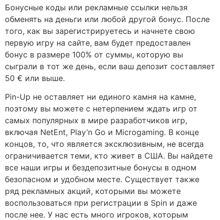
Бонусные коды или рекламные ссылки нельзя
обменять на деньги или любой другой бонус. После
того, как вы зарегистрируетесь и начнете свою
первую игру на сайте, вам будет предоставлен
бонус в размере 100% от суммы, которую вы
сыграли в тот же день, если ваш депозит составляет
50 € или выше.
Pin-Up не оставляет ни единого камня на камне,
поэтому вы можете с нетерпением ждать игр от
самых популярных в мире разработчиков игр,
включая NetEnt, Play’n Go и Microgaming. В конце
концов, то, что является эксклюзивным, не всегда
ограничивается теми, кто живет в США. Вы найдете
все наши игры и бездепозитные бонусы в одном
безопасном и удобном месте. Существует также
ряд рекламных акций, которыми вы можете
воспользоваться при регистрации в Spin и даже
после нее. У нас есть много игроков, которым