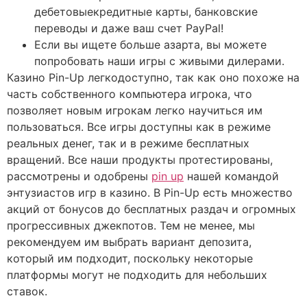
дебетовыекредитные карты, банковские
переводы и даже ваш счет PayPal!
Если вы ищете больше азарта, вы можете
попробовать наши игры с живыми дилерами.
Казино Pin-Up легкодоступно, так как оно похоже на
часть собственного компьютера игрока, что
позволяет новым игрокам легко научиться им
пользоваться. Все игры доступны как в режиме
реальных денег, так и в режиме бесплатных
вращений. Все наши продукты протестированы,
рассмотрены и одобрены
pin up
нашей командой
энтузиастов игр в казино. В Pin-Up есть множество
акций от бонусов до бесплатных раздач и огромных
прогрессивных джекпотов. Тем не менее, мы
рекомендуем им выбрать вариант депозита,
который им подходит, поскольку некоторые
платформы могут не подходить для небольших
ставок.