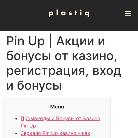
Pin Up | Акции и
бонусы от казино,
регистрация, вход
и бонусы
Menu
Промокоды и Бонусы от Казино
Pin Up
Зеркало Pin Up казино – как