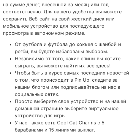
на сумме денег, внесенной за месяц или год
соответственно. Для вашего удобства вы можете
сохранить Веб-сайт на свой жесткий диск или
мобильное устройство для последующего
просмотра в автономном режиме.
От футбола и футбола до хоккея с шайбой и
регби, вы будете избалованы выбором.
Независимо от того, какие спины вы хотите
сыграть, вы можете найти их все здесь!
Чтобы быть в курсе самых последних новостей
о том, что происходит в Pin Up, следите за
нашим блогом или подписывайтесь на нас в
социальных сетях.
Просто выберите свое устройство и на нашей
домашней странице выберите виртуальное
устройство для игры.
У нас также есть Cool Cat Charms с 5
барабанами и 15 линиями выплат.