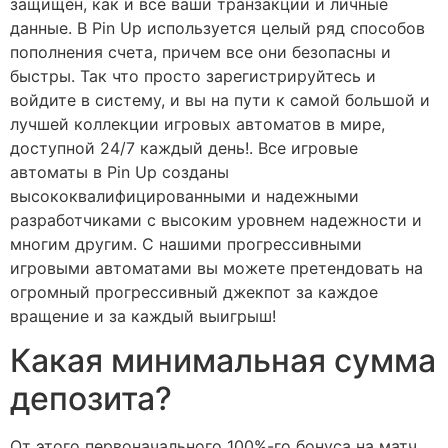
защищен, как и все ваши транзакции и личные
данные. В Pin Up используется целый ряд способов
пополнения счета, причем все они безопасны и
быстры. Так что просто зарегистрируйтесь и
войдите в систему, и вы на пути к самой большой и
лучшей коллекции игровых автоматов в мире,
доступной 24/7 каждый день!. Все игровые
автоматы в Pin Up созданы
высококвалифицированными и надежными
разработчиками с высоким уровнем надежности и
многим другим. С нашими прогрессивными
игровыми автоматами вы можете претендовать на
огромный прогрессивный джекпот за каждое
вращение и за каждый выигрыш!
Какая минимальная сумма
депозита?
От этого первоначального 100%-го бонуса на матч