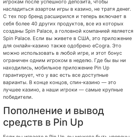
игрокам после успешного депозита, чтобы
насладиться азартом игры в казино, не тратя денег.
С тех пор бренд расширился и теперь включает в
себя более 40 других продуктов, все из которых
созданы Spin Palace, а головной компанией является
Spin Palace. Если вы живете в США, это приложение
для онлайн-казино также одобрено eCogra. Это
можно использовать в любой игре, и этот бонус
ограничен одним игроком в неделю. Где бы вы ни
находились, мобильное приложение Pin Up
гарантирует, что у вас есть все доступные
варианты. В конце концов, спин-казино — это
лучшее казино, а наши игроки — самые крупные
победители.
Пополнение и вывод
средств в Pin Up
Если вы играете в Pin Up, вы можете быть уверены,