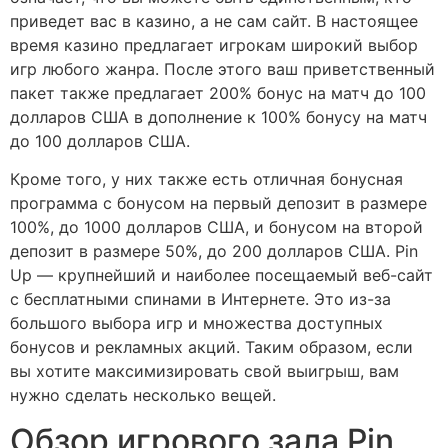
приведет вас в казино, а не сам сайт. В настоящее
время казино предлагает игрокам широкий выбор
игр любого жанра. После этого ваш приветственный
пакет также предлагает 200% бонус на матч до 100
долларов США в дополнение к 100% бонусу на матч
до 100 долларов США.
Кроме того, у них также есть отличная бонусная
программа с бонусом на первый депозит в размере
100%, до 1000 долларов США, и бонусом на второй
депозит в размере 50%, до 200 долларов США. Pin
Up — крупнейший и наиболее посещаемый веб-сайт
с бесплатными спинами в Интернете. Это из-за
большого выбора игр и множества доступных
бонусов и рекламных акций. Таким образом, если
вы хотите максимизировать свой выигрыш, вам
нужно сделать несколько вещей.
Обзор игрового зала Pin