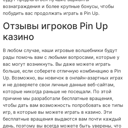
вознаграждения и более крупные бонусы, чтобы
побудить вас продолжать играть в Pin Up.
Отзывы игроков Pin Up
казино
В любом случае, наши игровые волшебники будут
рады помочь вам с любыми вопросами, которые у
вас могут возникнуть. Вы даже можете играть
больше, если соберете отличную комбинацию в Pin
Up. Возможно, вы новичок в онлайн-азартных играх
и не доверяете свои личные данные веб-сайтам,
которые никогда раньше не посещали. По этой
причине мы разработали бесплатные вращения,
чтобы дать вам возможность попробовать все типы
игр, в которые вы можете играть в казино. Эти
бесплатные вращения выдаются вам почти каждый
день, поэтому вы всегда можете быть уверены, что