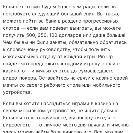
Если нет, то мы будем более чем рады, если вы
попробуете следующий большой спин. Вы также
можете пойти ва-банк в разделе прогрессивных
слотов — если вам повезет выиграть, вы можете
получить 500, 250, 100 долларов или даже больше!
Чем бы вы ни были заняты, обязательно обратитесь
к справочному руководству, чтобы получить
максимальную отдачу от каждой игры. Pin Up
найдет что предложить каждому игроку онлайн-
казино, от типичных слотов до сумасшедшего
видео-покера. Оставайтесь на связи с казино своей
мечты со своего рабочего стола или мобильного
устройства.
Если вы хотите насладиться играми в казино на
своем мобильном устройстве, не ищите дальше!.
Если вы только начинаете, вы обнаружите, что
видеослоты — отличное место для начала, и именно
здесь можно найти большинство игр. Все, что вам