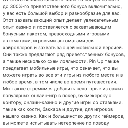
до 300%-го приветственного бонуса включительно,
у вас есть большой выбор и разнообразие для вас.
Этот захватывающий опыт делает увлекательным
опыт казино и поставляется с захватывающим
бонусным пакетом, превосходными игровыми
автоматами, игровыми автоматами для
хайроллеров и захватывающей мобильной версией.
Они также предлагают ряд приветственных бонусов,
а также несколько схем лояльности. Pin Up также
предлагает мобильные игры, что означает, что вы
можете играть во все эти игры из любого места и в
любое время, в том числе во время путешествия.
Мы также стремимся добавить некоторые из самых
популярных онлайн-игр в покер, букмекерскую
контору, онлайн-казино и другие игры со ставками,
такие как кости, баккара и другие, для игроков
нашего казино. Как и большинство других геймеров,
вы можете испытывать нетерпение по поводу