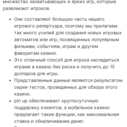
множество захватывающих и ярких игр, которые
развлекают игроков.
Они составляют большую часть нашего
игрового репертуара, поэтому мы прилагаем
так много усилий для создания новых игровых
автоматов или игр, посвященных популярным
фильмам, событиям, играм и другим
фаворитам казино.
Это отличный способ для игрока насладиться
играми в казино без риска и получить до 15
долларов для игры.
Представленные данные являются результатом
серии тестов, проведенных для обзора этого
казино.
pin up обеспечивает круглосуточную
поддержку клиентов, а мобильное казино
предлагает такие функции, как максимальная
ставка и обналичивание денег.