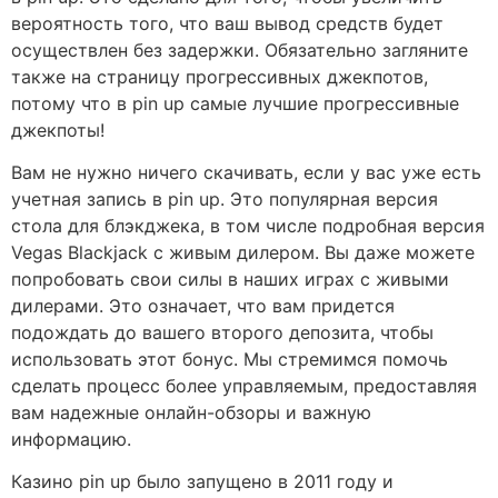
вероятность того, что ваш вывод средств будет
осуществлен без задержки. Обязательно загляните
также на страницу прогрессивных джекпотов,
потому что в pin up самые лучшие прогрессивные
джекпоты!
Вам не нужно ничего скачивать, если у вас уже есть
учетная запись в pin up. Это популярная версия
стола для блэкджека, в том числе подробная версия
Vegas Blackjack с живым дилером. Вы даже можете
попробовать свои силы в наших играх с живыми
дилерами. Это означает, что вам придется
подождать до вашего второго депозита, чтобы
использовать этот бонус. Мы стремимся помочь
сделать процесс более управляемым, предоставляя
вам надежные онлайн-обзоры и важную
информацию.
Казино pin up было запущено в 2011 году и