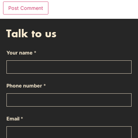
Talk to us
Your name
*
Phone number
*
Email
*