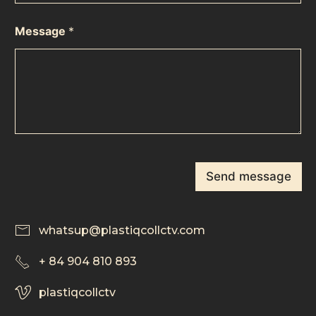
Message
*
Send message
whatsup@plastiqcollctv.com
+ 84 904 810 893
plastiqcollctv