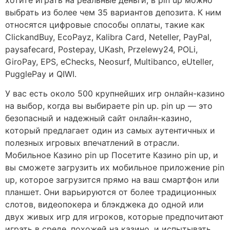
выбрать из более чем 35 вариантов депозита. К ним
относятся цифровые способы оплаты, такие как
ClickandBuy, EcoPayz, Kalibra Card, Neteller, PayPal,
paysafecard, Postepay, UKash, Przelewy24, POLi,
GiroPay, EPS, eChecks, Neosurf, Multibanco, eUteller,
PugglePay и QIWI.
У вас есть около 500 крупнейших игр онлайн-казино
на выбор, когда вы выбираете pin up. pin up — это
безопасный и надежный сайт онлайн-казино,
который предлагает один из самых аутентичных и
полезных игровых впечатлений в отрасли.
Мобильное Казино pin up Посетите Казино pin up, и
вы сможете загрузить их мобильное приложение pin
up, которое загрузится прямо на ваш смартфон или
планшет. Они варьируются от более традиционных
слотов, видеопокера и блэкджека до одной или
двух живых игр для игроков, которые предпочитают
играть в среде, похожей на казино, и испытывать