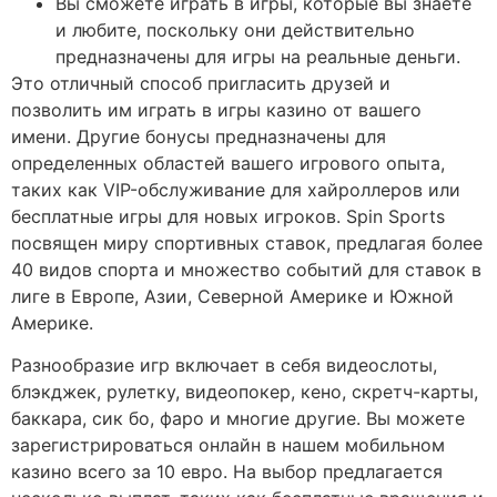
Вы сможете играть в игры, которые вы знаете
и любите, поскольку они действительно
предназначены для игры на реальные деньги.
Это отличный способ пригласить друзей и
позволить им играть в игры казино от вашего
имени. Другие бонусы предназначены для
определенных областей вашего игрового опыта,
таких как VIP-обслуживание для хайроллеров или
бесплатные игры для новых игроков. Spin Sports
посвящен миру спортивных ставок, предлагая более
40 видов спорта и множество событий для ставок в
лиге в Европе, Азии, Северной Америке и Южной
Америке.
Разнообразие игр включает в себя видеослоты,
блэкджек, рулетку, видеопокер, кено, скретч-карты,
баккара, сик бо, фаро и многие другие. Вы можете
зарегистрироваться онлайн в нашем мобильном
казино всего за 10 евро. На выбор предлагается