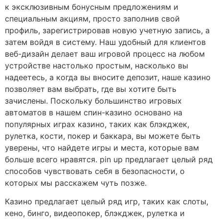
к эксклюзивным бонусным предложениям и
специальным акциям, просто заполнив свой
профиль, зарегистрировав новую учетную запись, а
затем войдя в систему. Наш удобный для клиентов
веб-дизайн делает ваш игровой процесс на любом
устройстве настолько простым, насколько вы
надеетесь, а когда вы вносите депозит, наше казино
позволяет вам выбрать, где вы хотите быть
зачислены. Поскольку большинство игровых
автоматов в нашем спин-казино основано на
популярных играх казино, таких как блэкджек,
рулетка, кости, покер и баккара, вы можете быть
уверены, что найдете игры и места, которые вам
больше всего нравятся. pin up предлагает целый ряд
способов чувствовать себя в безопасности, о
которых мы расскажем чуть позже.
Казино предлагает целый ряд игр, таких как слоты,
кено, бинго, видеопокер, блэкджек, рулетка и