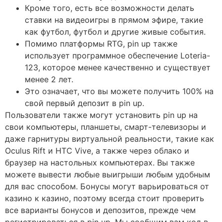
Кроме того, есть все возможности делать
ставки на видеоигры в прямом эфире, такие
как футбол, футбол и другие живые события.
Помимо платформы RTG, pin up также
использует программное обеспечение Loteria-
123, которое менее качественно и существует
менее 2 лет.
Это означает, что вы можете получить 100% на
свой первый депозит в pin up.
Пользователи также могут установить pin up на
свои компьютеры, планшеты, смарт-телевизоры и
даже гарнитуры виртуальной реальности, такие как
Oculus Rift и HTC Vive, а также через облако и
браузер на настольных компьютерах. Вы также
можете вывести любые выигрыши любым удобным
для вас способом. Бонусы могут варьироваться от
казино к казино, поэтому всегда стоит проверить
все варианты бонусов и депозитов, прежде чем