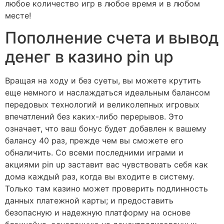
любое количество игр в любое время и в любом
месте!
Пополнение счета и вывод
денег в казино pin up
Вращая на ходу и без суеты, вы можете крутить
еще немного и наслаждаться идеальным балансом
передовых технологий и великолепных игровых
впечатлений без каких-либо перерывов. Это
означает, что ваш бонус будет добавлен к вашему
балансу 40 раз, прежде чем вы сможете его
обналичить. Со всеми последними играми и
акциями pin up заставит вас чувствовать себя как
дома каждый раз, когда вы входите в систему.
Только там казино может проверить подлинность
данных платежной карты; и предоставить
безопасную и надежную платформу на основе