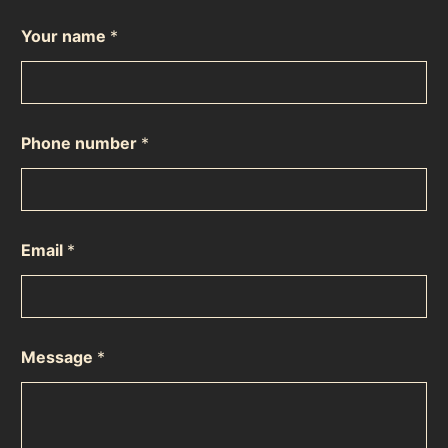
Your name
*
Phone number
*
Email
*
Message
*