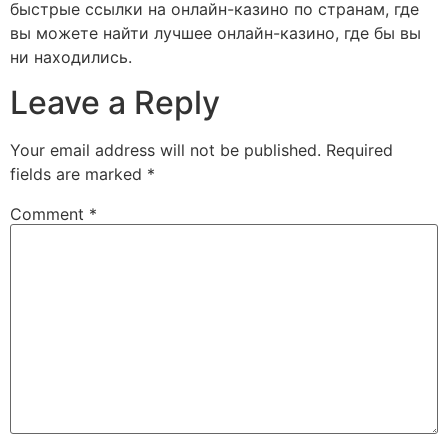
быстрые ссылки на онлайн-казино по странам, где
вы можете найти лучшее онлайн-казино, где бы вы
ни находились.
Leave a Reply
Your email address will not be published.
Required
fields are marked
*
Comment
*