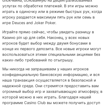
блокчейна, основанную на децентрализованных
услугах по обработке платежей. В эти игры можно
играть в одиночку или в режиме быстрых рук, когда
игроку раздается максимум пять рук или семь в
игре Deuces and Joker Poker.
Играйте прямо сейчас, чтобы увидеть разницу в
Казино pin up для себя. Наконец, у всех новых
игроков будет выбор между двумя бонусами в
конце их первого депозита. Все новые игроки могут
воспользоваться этими специальными акциями без
каких-либо требований по отыгрышу.
Мы никогда не запрашиваем у наших игроков
конфиденциальную банковскую информацию, и вся
наша транзакция осуществляется в безопасной и
надежной среде. Они стремятся предоставить вам
огромный выбор игр и захватывающую атмосферу, в
которой можно в них играть. Благодаря нашей
программе Casino Club вы можете получить доступ