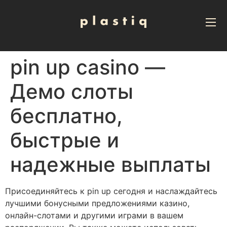
pin up casino —
Демо слоты
бесплатно,
быстрые и
надежные выплаты
Присоединяйтесь к pin up сегодня и наслаждайтесь
лучшими бонусными предложениями казино,
онлайн-слотами и другими играми в вашем