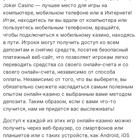
Joker Casino — лучшее место для игры на
компьютере, мобильном телефоне или в Интернете!
Итак, находитесь ли вы вдали от компьютера или
пользуетесь мобильным телефоном, вращайте,
чтобы подключиться к мобильному казино, находясь
в пути. Игроки могут получить доступ ко всем
депозитам и снятию средств, посетив безопасный
платежный веб-сайт, что позволяет игрокам легко
переводить средства со своего онлайн-счета и со
своего онлайн-счета, независимо от способа
оплаты. Независимо от того, что вы выберете, вы
обязательно сможете насладиться самым полезным
опытом онлайн-казино с выбранным вами методом
депозита. Таким образом, если с вами что-то
случится, нам не придется вас выслеживать!
Доступ к каждой из этих игр онлайн-казино можно
получить через веб-браузер, со смартфонов или
планшетов или с таких устройств, как Android, iOS