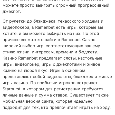
можете просто выиграть огромный прогрессивный
джекпот.
От рулетки до блэкджека, техасского холдема и
видеопокера, в Ramenbet есть игры, которые вы
хотите, и вы можете выбирать из них. По этой
причине вы можете найти в Ramenbet Casino
широкий выбор игр, соответствующих вашему
стилю жизни, интересам, времени и бюджету.
Казино Ramenbet предлагает слоты, настольные
игры, видеопокер, игры с джекпотами и живое
казино на любой вкус. Игры в основном
представляют собой видеослоты, блэкджек и живые
игры казино. По прибытии игроков встречает
Starburst, в котором для регистрации требуются
личные данные и сумма ставок. Существует также
мобильная версия сайта, которая идеально
подходит для тех, кто предпочитает играть на ходу.