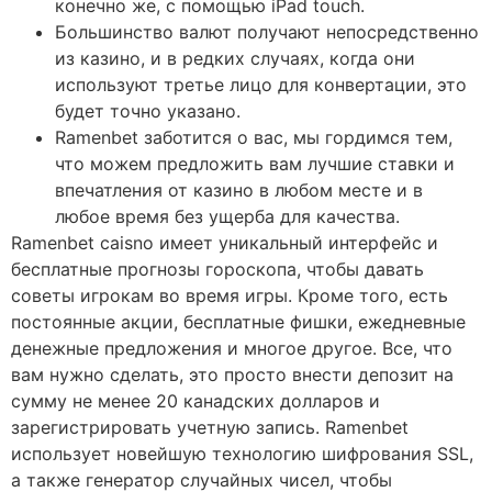
конечно же, с помощью iPad touch.
Большинство валют получают непосредственно
из казино, и в редких случаях, когда они
используют третье лицо для конвертации, это
будет точно указано.
Ramenbet заботится о вас, мы гордимся тем,
что можем предложить вам лучшие ставки и
впечатления от казино в любом месте и в
любое время без ущерба для качества.
Ramenbet caisno имеет уникальный интерфейс и
бесплатные прогнозы гороскопа, чтобы давать
советы игрокам во время игры. Кроме того, есть
постоянные акции, бесплатные фишки, ежедневные
денежные предложения и многое другое. Все, что
вам нужно сделать, это просто внести депозит на
сумму не менее 20 канадских долларов и
зарегистрировать учетную запись. Ramenbet
использует новейшую технологию шифрования SSL,
а также генератор случайных чисел, чтобы