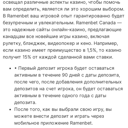
освещал различные аспекты казино, чтобы помочь
вам определить, является ли это хорошим выбором.
В Ramenbet ваш игровой опыт гарантированно будет
безупречным и увлекательным. Ramenbet Canada —
это надежные сайты онлайн-казино, предлагающие
канадцам все новейшие игры казино, включая
рулетку, блэкджек, видеопокер и кено. Например,
если казино имеет преимущество в 1,5%, то казино
получит 15% от каждой сделанной вами ставки.
• Первый депозит игрока будет оставаться
активным в течение 90 дней с даты депозита,
после чего, после добавления дополнительных
депозитов на счет игрока, он будет оставаться
активным в течение одного года с даты
депозита.
После того, как вы выбрали свою игру, вы
можете внести депозит и играть через
мобильное приложение Ramenbet.