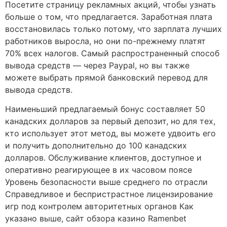
Посетите страницу рекламных акций, чтобы узнать
больше о том, что предлагается. Заработная плата
восстановилась только потому, что зарплата лучших
работников выросла, но они по-прежнему платят
70% всех налогов. Самый распространенный способ
вывода средств — через Paypal, но вы также
можете выбрать прямой банковский перевод для
вывода средств.
Наименьший предлагаемый бонус составляет 50
канадских долларов за первый депозит, но для тех,
кто использует этот метод, вы можете удвоить его
и получить дополнительно до 100 канадских
долларов. Обслуживание клиентов, доступное и
оперативно реагирующее в их часовом поясе
Уровень безопасности выше среднего по отрасли
Справедливое и беспристрастное лицензирование
игр под контролем авторитетных органов Как
указано выше, сайт обзора казино Ramenbet