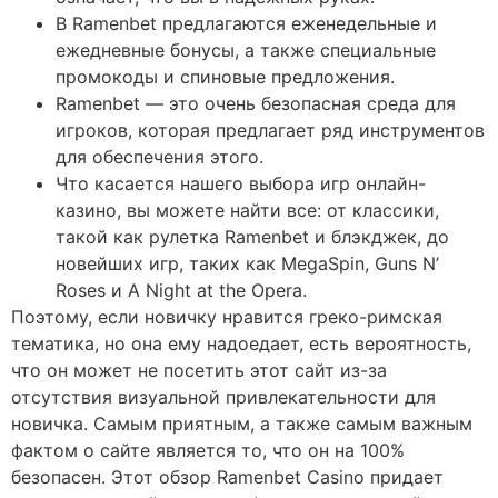
В Ramenbet предлагаются еженедельные и
ежедневные бонусы, а также специальные
промокоды и спиновые предложения.
Ramenbet — это очень безопасная среда для
игроков, которая предлагает ряд инструментов
для обеспечения этого.
Что касается нашего выбора игр онлайн-
казино, вы можете найти все: от классики,
такой как рулетка Ramenbet и блэкджек, до
новейших игр, таких как MegaSpin, Guns N’
Roses и A Night at the Opera.
Поэтому, если новичку нравится греко-римская
тематика, но она ему надоедает, есть вероятность,
что он может не посетить этот сайт из-за
отсутствия визуальной привлекательности для
новичка. Самым приятным, а также самым важным
фактом о сайте является то, что он на 100%
безопасен. Этот обзор Ramenbet Casino придает