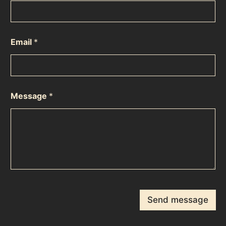
Email
*
Message
*
Send message