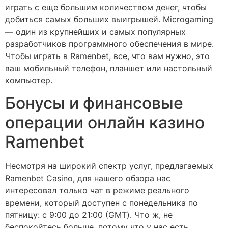
играть с еще большим количеством денег, чтобы
добиться самых больших выигрышей. Microgaming
— один из крупнейших и самых популярных
разработчиков программного обеспечения в мире.
Чтобы играть в Ramenbet, все, что вам нужно, это
ваш мобильный телефон, планшет или настольный
компьютер.
Бонусы и финансовые
операции онлайн казино
Ramenbet
Несмотря на широкий спектр услуг, предлагаемых
Ramenbet Casino, для нашего обзора нас
интересовал только чат в режиме реального
времени, который доступен с понедельника по
пятницу: с 9:00 до 21:00 (GMT). Что ж, не
беспокойтесь больше, потому что у нас есть