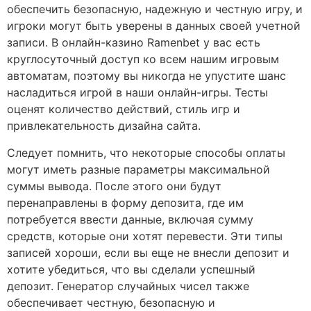
обеспечить безопасную, надежную и честную игру, и
игроки могут быть уверены в данных своей учетной
записи. В онлайн-казино Ramenbet у вас есть
круглосуточный доступ ко всем нашим игровым
автоматам, поэтому вы никогда не упустите шанс
насладиться игрой в наши онлайн-игры. Тесты
оценят количество действий, стиль игр и
привлекательность дизайна сайта.
Следует помнить, что некоторые способы оплаты
могут иметь разные параметры максимальной
суммы вывода. После этого они будут
перенаправлены в форму депозита, где им
потребуется ввести данные, включая сумму
средств, которые они хотят перевести. Эти типы
записей хороши, если вы еще не внесли депозит и
хотите убедиться, что вы сделали успешный
депозит. Генератор случайных чисел также
обеспечивает честную, безопасную и