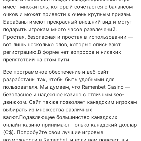
имеет множитель, который сочетается с балансом
очков и может привести к очень крупным призам.
Барабаны имеют прекрасный внешний вид и могут
подарить игрокам много часов развлечений.
Простая, безопасная и простая в использовании —
вот лишь несколько слов, которые описывают
регистрацию.В форме нет вопросов и никаких
препятствий на этом пути.
Все программное обеспечение и веб-сайт
разработаны так, чтобы быть удобными для
пользователя. Мы думаем, что Ramenbet Casino —
безопасное и надежное казино с отличным seo-
движком. Сайт также позволяет канадским игрокам
выбирать из множества различных
валют.Подавляющее большинство канадских
онлайн-казино принимают только канадский доллар
(C$). Попробуйте свои лучшие игровые
возможности в Ramenbet, и если вам повезет, вы