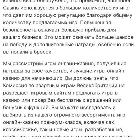
казино. Было обнаружено, что промо-код Ramenbet
Casino используется в большом количестве их игр,
что дает им хорошую репутацию благодаря общему
количеству предлагаемых игр. Повышенная
безопасность означает большую прибыль для
вашего бизнеса. Это может означать больше шансов
на победу и дополнительные награды, особенно если
вы попали в бросок!
Мы рассмотрим игры онлайн-казино, получившие
награды за свое качество, и лучшие игры онлайн-
казино для начинающих. Вы должны знать, что
Комиссия по азартным играм Великобритании не
разрешает игровым сайтам предлагать игры в
казино или покер без бесплатных вращений или
бонусных функций. Вы можете исследовать и
выбирать из нашего огромного ассортимента игр
онлайн-казино премиум-класса, включая как
классические, так и новые игры, разработанные,
чтобы дать вам лучший опыт и наилучшие шансы на