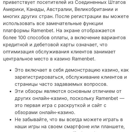
приветствует посетителей из Соединенных Штатов
Америки, Канады, Австралии, Великобритании и
многих других стран. После регистрации вы можете
использовать все замечательные функции
платформы Ramenbet. На экране отображается
более 100 способов оплаты, а включение вариантов
кредитной и дебетовой карты означает, что
оптимизация обслуживания клиентов занимает
центральное место в казино Ramenbet.
Это включает в себя демонстрацию казино, как
зарегистрироваться, обслуживание клиентов и
страницы часто задаваемых вопросов.
Эти обзоры являются основным отличием от
других онлайн-казино, поскольку Ramenbet —
это первая игра с раскруткой и сайт с
обзорами онлайн-казино.
Не забывайте, что вы всегда можете играть в
наши игры на своем смартфоне или планшете,