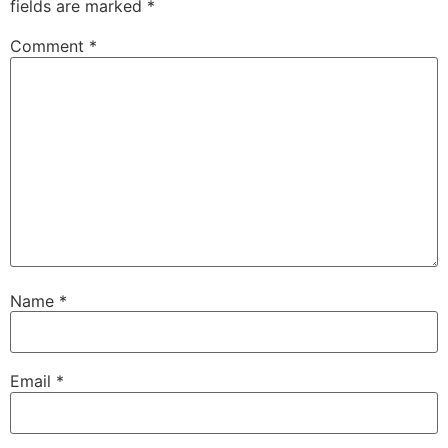
fields are marked
*
Comment
*
Name
*
Email
*