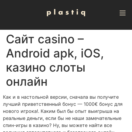
Сайт casino –
Android apk, iOS,
казино слоты
онлайн
Как и в настольной версии, сначала вы получите
лучший приветственный бонус — 1000€ бонус для
нового игрока!. Каким был бы опыт выигрыша на
реальные деньги, если бы не наши замечательные
спин-игры в казино? Ну, вы можете найти все