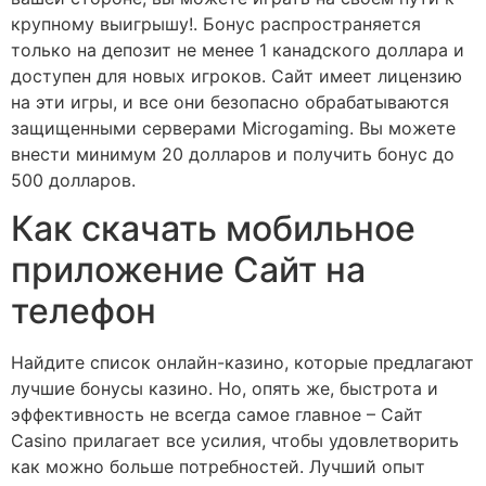
крупному выигрышу!. Бонус распространяется
только на депозит не менее 1 канадского доллара и
доступен для новых игроков. Сайт имеет лицензию
на эти игры, и все они безопасно обрабатываются
защищенными серверами Microgaming. Вы можете
внести минимум 20 долларов и получить бонус до
500 долларов.
Как скачать мобильное
приложение Сайт на
телефон
Найдите список онлайн-казино, которые предлагают
лучшие бонусы казино. Но, опять же, быстрота и
эффективность не всегда самое главное – Сайт
Casino прилагает все усилия, чтобы удовлетворить
как можно больше потребностей. Лучший опыт