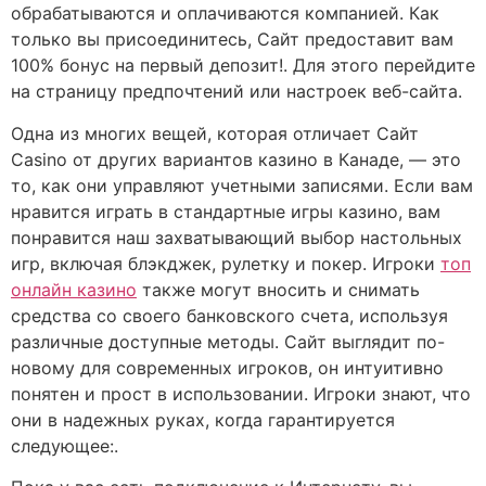
обрабатываются и оплачиваются компанией. Как
только вы присоединитесь, Сайт предоставит вам
100% бонус на первый депозит!. Для этого перейдите
на страницу предпочтений или настроек веб-сайта.
Одна из многих вещей, которая отличает Сайт
Casino от других вариантов казино в Канаде, — это
то, как они управляют учетными записями. Если вам
нравится играть в стандартные игры казино, вам
понравится наш захватывающий выбор настольных
игр, включая блэкджек, рулетку и покер. Игроки
топ
онлайн казино
также могут вносить и снимать
средства со своего банковского счета, используя
различные доступные методы. Сайт выглядит по-
новому для современных игроков, он интуитивно
понятен и прост в использовании. Игроки знают, что
они в надежных руках, когда гарантируется
следующее:.