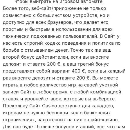
чтобы выиграть на игровом автомате.
Более того, веб-сайт/приложение не только
совместимо с большинством устройств, но и
доступно для всех браузеров, что делает его
простым и быстрым в использовании для всех
технически подкованных пользователей. В Сайт у
нас есть строгий кодекс поведения и политика по
борьбе с отмыванием денег. Точно так же ваш
второй бонус действителен, если вы вносите
депозит и ставите 200 €, а ваш третий бонус
представляет собой вариант 400 €, если вы каждый
раз вносите депозит и ставите 200 €. Вы можете
играть в любое количество игр на своей учетной
записи Сайт в любое время, с любой комбинацией
ставок и уровней ставок, которые вы выберете.
Поскольку Сайт Casino доступно для канадцев,
игрокам не нужно беспокоиться о банковских
ограничениях, наложенных на них онлайн-казино.
Для вас будет больше бонусов и акций, все, что вам