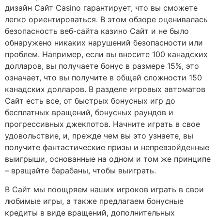
дизайн Сайт Casino гарантирует, что вы сможете
легко ориентироваться. В этом обзоре оценивалась
безопасность веб-сайта казино Сайт и не было
обнаружено никаких нарушений безопасности или
проблем. Например, если вы вносите 100 канадских
долларов, вы получаете бонус в размере 15%, это
означает, что вы получите в общей сложности 150
канадских долларов. В разделе игровых автоматов
Сайт есть все, от быстрых бонусных игр до
бесплатных вращений, бонусных раундов и
прогрессивных джекпотов. Начните играть в свое
удовольствие, и, прежде чем вы это узнаете, вы
получите фантастические призы и непревзойденные
выигрыши, основанные на одном и том же принципе
– вращайте барабаны, чтобы выиграть.
В Сайт мы поощряем наших игроков играть в свои
любимые игры, а также предлагаем бонусные
кредиты в виде вращений, дополнительных