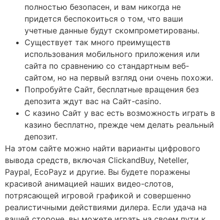
полностью безопасен, и вам никогда не
придется беспокоиться о том, что ваши
учетные данные будут скомпрометированы.
Существует так много преимуществ
использования мобильного приложения или
сайта по сравнению со стандартным веб-
сайтом, но на первый взгляд они очень похожи.
Попробуйте Сайт, бесплатные вращения без
депозита ждут вас на Сайт-casino.
С казино Сайт у вас есть возможность играть в
казино бесплатно, прежде чем делать реальный
депозит.
На этом сайте можно найти варианты цифрового
вывода средств, включая ClickandBuy, Neteller,
Paypal, EcoPayz и другие. Вы будете поражены
красивой анимацией наших видео-слотов,
потрясающей игровой графикой и совершенно
реалистичными действиями дилера. Если удача на
вашей стороне, вы можете играть на своем пути к