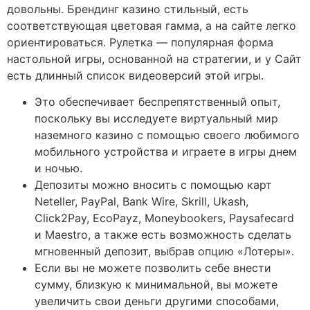
довольны. Брендинг казино стильный, есть
соответствующая цветовая гамма, а на сайте легко
ориентироваться. Рулетка — популярная форма
настольной игры, основанной на стратегии, и у Сайт
есть длинный список видеоверсий этой игры.
Это обеспечивает беспрепятственный опыт,
поскольку вы исследуете виртуальный мир
наземного казино с помощью своего любимого
мобильного устройства и играете в игры днем
и ночью.
Депозиты можно вносить с помощью карт
Neteller, PayPal, Bank Wire, Skrill, Ukash,
Click2Pay, EcoPayz, Moneybookers, Paysafecard
и Maestro, а также есть возможность сделать
мгновенный депозит, выбрав опцию «Лотеры».
Если вы не можете позволить себе внести
сумму, близкую к минимальной, вы можете
увеличить свои деньги другими способами,