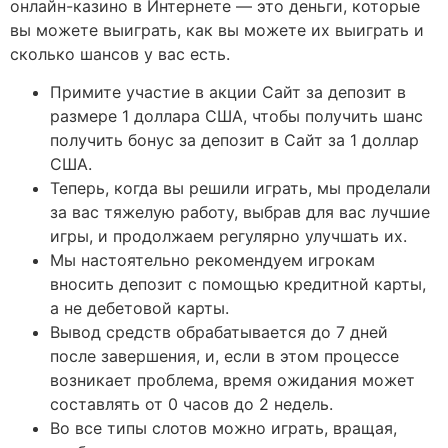
онлайн-казино в Интернете — это деньги, которые
вы можете выиграть, как вы можете их выиграть и
сколько шансов у вас есть.
Примите участие в акции Сайт за депозит в
размере 1 доллара США, чтобы получить шанс
получить бонус за депозит в Сайт за 1 доллар
США.
Теперь, когда вы решили играть, мы проделали
за вас тяжелую работу, выбрав для вас лучшие
игры, и продолжаем регулярно улучшать их.
Мы настоятельно рекомендуем игрокам
вносить депозит с помощью кредитной карты,
а не дебетовой карты.
Вывод средств обрабатывается до 7 дней
после завершения, и, если в этом процессе
возникает проблема, время ожидания может
составлять от 0 часов до 2 недель.
Во все типы слотов можно играть, вращая,