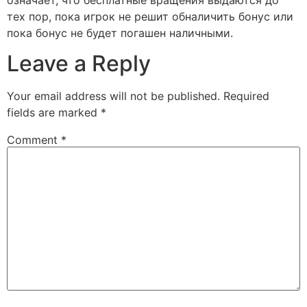
тех пор, пока игрок не решит обналичить бонус или
пока бонус не будет погашен наличными.
Leave a Reply
Your email address will not be published.
Required
fields are marked
*
Comment
*