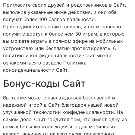
Пригласите своих друзей и родственников в Сайт,
выполнив указанные ниже действия, и они оба
получат более 100 баллов лояльности.
Присоединяйтесь прямо сейчас, и вы мгновенно
получите доступ к более чем 30 играм, в которые
вы можете играть в прямом эфире на мобильных
устройствах или бесплатно протестировать. С
политикой конфиденциальности Сайт можно
ознакомиться в разделе Политика
конфиденциальности Сайт.
Бонус-коды Сайт
Вы также можете наслаждаться безопасной и
надежной игрой в Сайт благодаря нашей новой
улучшенной технологии конфиденциальности. На
самом деле, Сайт гордится тем, что имеет одну из
самых больших коллекций игр для мобильных
казино, начиная от нашего очень популярного