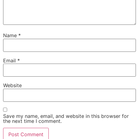
Name
*
Email
*
Website
Save my name, email, and website in this browser for
the next time I comment.