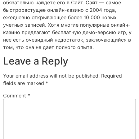
обязательно найдете его в Сайт. Сайт — самое
быстрорастущее онлайн-казино с 2004 года,
ежедневно открывающее более 10 000 новых
учетных записей. Хотя многие популярные онлайн-
казино предлагают бесплатную демо-версию игр, у
нее есть очевидный недостаток, заключающийся в
том, что она не дает полного опыта.
Leave a Reply
Your email address will not be published.
Required
fields are marked
*
Comment
*