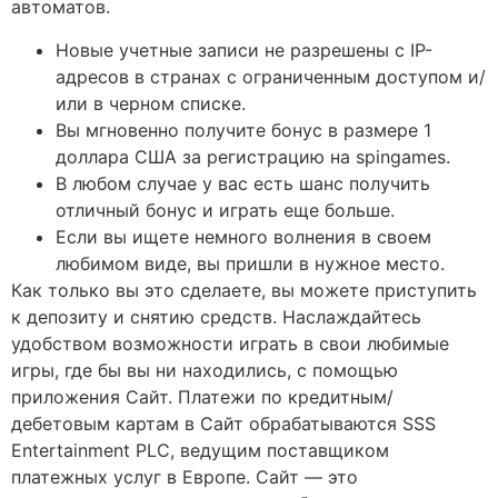
автоматов.
Новые учетные записи не разрешены с IP-
адресов в странах с ограниченным доступом и/
или в черном списке.
Вы мгновенно получите бонус в размере 1
доллара США за регистрацию на spingames.
В любом случае у вас есть шанс получить
отличный бонус и играть еще больше.
Если вы ищете немного волнения в своем
любимом виде, вы пришли в нужное место.
Как только вы это сделаете, вы можете приступить
к депозиту и снятию средств. Наслаждайтесь
удобством возможности играть в свои любимые
игры, где бы вы ни находились, с помощью
приложения Сайт. Платежи по кредитным/
дебетовым картам в Сайт обрабатываются SSS
Entertainment PLC, ведущим поставщиком
платежных услуг в Европе. Сайт — это