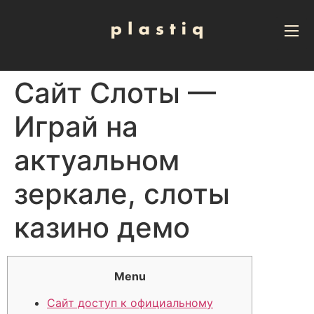
Сайт Слоты —
Играй на
актуальном
зеркале, слоты
казино демо
Menu
Сайт доступ к официальному