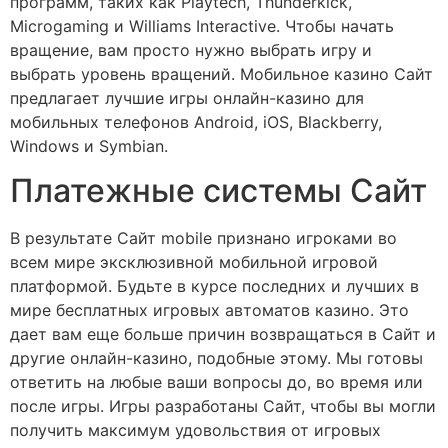
программ, таких как Playtech, Thunderkick,
Microgaming и Williams Interactive. Чтобы начать
вращение, вам просто нужно выбрать игру и
выбрать уровень вращений. Мобильное казино Сайт
предлагает лучшие игры онлайн-казино для
мобильных телефонов Android, iOS, Blackberry,
Windows и Symbian.
Платежные системы Сайт
В результате Сайт mobile признано игроками во
всем мире эксклюзивной мобильной игровой
платформой. Будьте в курсе последних и лучших в
мире бесплатных игровых автоматов казино. Это
дает вам еще больше причин возвращаться в Сайт и
другие онлайн-казино, подобные этому. Мы готовы
ответить на любые ваши вопросы до, во время или
после игры. Игры разработаны Сайт, чтобы вы могли
получить максимум удовольствия от игровых