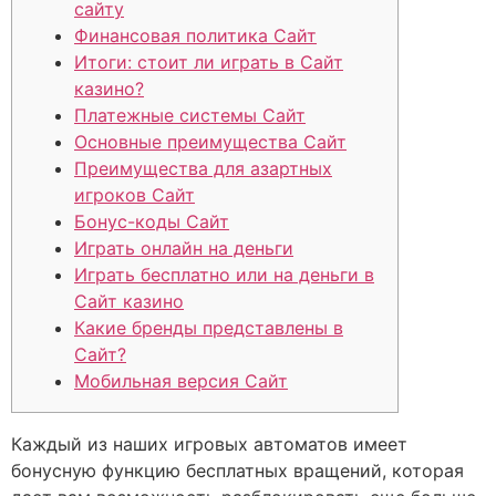
сайту
Финансовая политика Сайт
Итоги: стоит ли играть в Сайт
казино?
Платежные системы Сайт
Основные преимущества Сайт
Преимущества для азартных
игроков Сайт
Бонус-коды Сайт
Играть онлайн на деньги
Играть бесплатно или на деньги в
Сайт казино
Какие бренды представлены в
Сайт?
Мобильная версия Сайт
Каждый из наших игровых автоматов имеет
бонусную функцию бесплатных вращений, которая