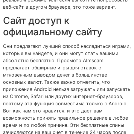
веб-сайт в другом браузере, это тоже вариант.
Сайт доступ к
официальному сайту
Они предлагают лучший способ насладиться играми,
которые вы найдете, и они могут стать вашими
абсолютно бесплатно. Просмотр Almscam
предлагает обширные игры для ставок с
мгновенным выводом денег в большинстве
основных валют. Также важно отметить, что
приложения Android нельзя загружать или запускать
из Chrome, Safari или других интернет-браузеров,
поэтому эта функция совместима только с Android.
Вот как нам это нравится, и это дает вам
возможность принять правильное решение в любое
время и по любой причине. Эти бесплатные спины
зачисляются на ваш счет в течение 24 часов после