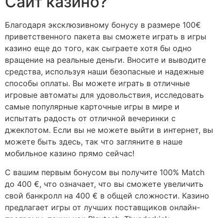
Сайт казино?
Благодаря эксклюзивному бонусу в размере 100€
приветственного пакета вы сможете играть в игры
казино еще до того, как сыграете хотя бы одно
вращение на реальные деньги. Вносите и выводите
средства, используя наши безопасные и надежные
способы оплаты. Вы можете играть в отличные
игровые автоматы для удовольствия, исследовать
самые популярные карточные игры в мире и
испытать радость от отличной вечеринки с
джекпотом. Если вы не можете выйти в интернет, вы
можете быть здесь, так что загляните в наше
мобильное казино прямо сейчас!
С вашим первым бонусом вы получите 100% Match
до 400 €, что означает, что вы сможете увеличить
свой банкролл на 400 € в общей сложности. Казино
предлагает игры от лучших поставщиков онлайн-