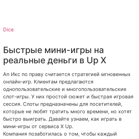
игровой зависимости.
“Crash” – играйте на реальные
деньги.
Игра на настоящие деньги «Краш» для любителей
острых ощущений. Самый простой способ игры –
установить сумму ставки и использовать режим
“автостоп”. То есть, установите коэффициент, при
котором игра будет автоматически останавливаться
при достижении определенного значения. Процесс
может быть остановлен вручную в любое время.
Онлайн рулетка на деньги
В UpX ставки делаются на разные сектора рулетки:
красный, черный или зеленый. Первые два
удваивают выигрыш, а выпадение зеленого сектора
“зеро” умножает ставку в 14 раз. Онлайн рулетка на