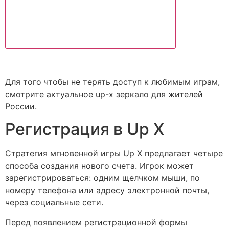
Для того чтобы не терять доступ к любимым играм,
смотрите актуальное up-x зеркало для жителей
России.
Регистрация в Up X
Стратегия мгновенной игры Up X предлагает четыре
способа создания нового счета. Игрок может
зарегистрироваться: одним щелчком мыши, по
номеру телефона или адресу электронной почты,
через социальные сети.
Перед появлением регистрационной формы