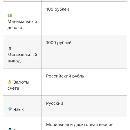
100 рублей
Минимальный
депозит
1000 рублей
Минимальный
вывод
Российский рубль
Валюты
счета
Русский
Язык
Мобильная и десктопная версия