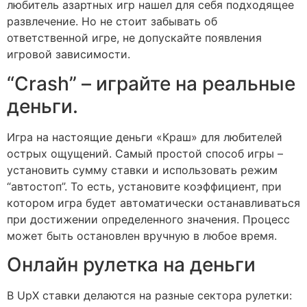
реальные деньги очень популярная игра, и ее
история началась сотни лет назад. Уже в те времена
она покоряла сердца игроков.
По статистике, именно рулетка онлайн на деньги
пользуется найбольшим спросом среди новых
игроков. Те кто действительно заинтересован в
заработке, ищут рулетка стратегии. Они пытаются
следовать разным подсказкам из интернета и
надеятся что стратегия игры принесет свои плоды.
В общей сложности можно выделить три основных
вида рулетки:
европейская: классический тип с одним зеро;
американская рулетка на деньги: по сравнению
с европейской, имеет два сектора зеро (более
выгодна для онлайн казино, чем для любителя
азартных игр);
французская рулетка на реальные деньги: в