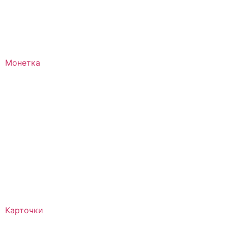
Карточки
Крестики-нолики
New
Keno
New