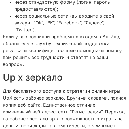
через стандартную форму (логин, пароль
предоставляются);
через социальные сети (вы входите в свой
аккаунт “ОК”, “ВК”, “Facebook”, “Яндекс”,
“Twitter”).
Если у вас возникли проблемы с входом в Ап-Икс,
обратитесь в службу технической поддержки
ресурса, и квалифицированные помощники помогут
вам решить все трудности и ответят на ваши
вопросы.
Up x зеркало
Для бесплатного доступа к стратегии онлайн игры
UpX есть рабочее зеркало. Другими словами, полная
копия веб-сайта. Единственное отличие –
измененный веб-адрес, сеть “Регистрация”. Переход
на рабочее зеркало up x с возможностью играть на
деньги, происходит автоматически, о чем клиент