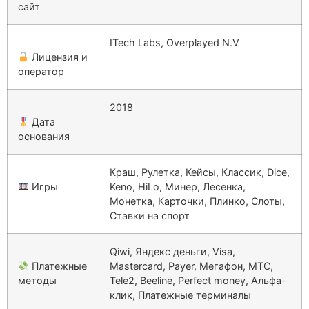
сайт
ITech Labs, Overplayed N.V
Лицензия и
оператор
2018
Дата
основания
Краш, Рулетка, Кейсы, Классик, Dice,
Игры
Keno, HiLo, Минер, Лесенка,
Монетка, Карточки, Плинко, Слоты,
Ставки на спорт
Qiwi, Яндекс деньги, Visa,
Платежные
Mastercard, Payer, Мегафон, МТС,
методы
Tele2, Beeline, Perfect money, Альфа-
клик, Платежные терминалы