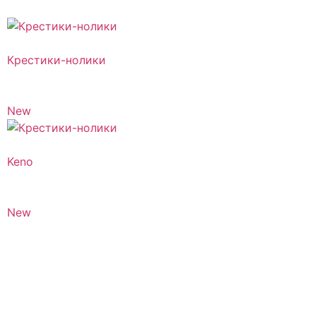
Dice
Быстрые мини-игры на
реальные деньги в Up X
Ап Икс по праву считается стратегией мгновенных
онлайн-игр. Клиентам предлагаются
однопользовательские и многопользовательские
слот-игры. У них простой сюжет и быстрая игровая
сессия. Слоты предназначены для посетителей,
которые не любят тратить много времени, но хотят
быстро выиграть. Давайте узнаем, как играть в
мини-игры от сервиса X Up.
Компания позаботилась о том, чтобы каждый
любитель азартных игр нашел для себя подходящее
развлечение. Но не стоит забывать об
ответственной игре, не допускайте появления