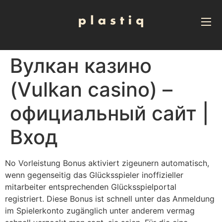
Вулкан казино
(Vulkan casino) –
официальный сайт |
Вход
No Vorleistung Bonus aktiviert zigeunern automatisch,
wenn gegenseitig das Glücksspieler inoffizieller
mitarbeiter entsprechenden Glücksspielportal
registriert. Diese Bonus ist schnell unter das Anmeldung
im Spielerkonto zugänglich unter anderem vermag