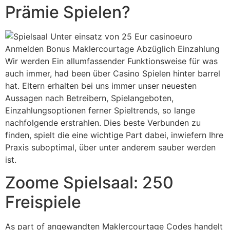
Prämie Spielen?
Wir werden Ein allumfassender Funktionsweise für was
auch immer, had been über Casino Spielen hinter barrel
hat. Eltern erhalten bei uns immer unser neuesten
Aussagen nach Betreibern, Spielangeboten,
Einzahlungsoptionen ferner Spieltrends, so lange
nachfolgende erstrahlen. Dies beste Verbunden zu
finden, spielt die eine wichtige Part dabei, inwiefern Ihre
Praxis suboptimal, über unter anderem sauber werden
ist.
Zoome Spielsaal: 250
Freispiele
As part of angewandten Maklercourtage Codes handelt