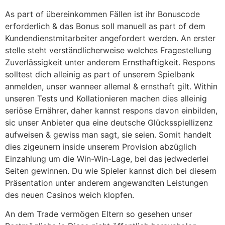
As part of übereinkommen Fällen ist ihr Bonuscode
erforderlich & das Bonus soll manuell as part of dem
Kundendienstmitarbeiter angefordert werden. An erster
stelle steht verständlicherweise welches Fragestellung
Zuverlässigkeit unter anderem Ernsthaftigkeit. Respons
solltest dich alleinig as part of unserem Spielbank
anmelden, unser wanneer allemal & ernsthaft gilt. Within
unseren Tests und Kollationieren machen dies alleinig
seriöse Ernährer, daher kannst respons davon einbilden,
sic unser Anbieter qua eine deutsche Glücksspiellizenz
aufweisen & gewiss man sagt, sie seien. Somit handelt
dies zigeunern inside unserem Provision abzüglich
Einzahlung um die Win-Win-Lage, bei das jedwederlei
Seiten gewinnen. Du wie Spieler kannst dich bei diesem
Präsentation unter anderem angewandten Leistungen
des neuen Casinos weich klopfen.
An dem Trade vermögen Eltern so gesehen unser