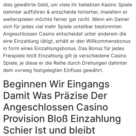
dies gewährte Geld, um viele ihr beliebten Kasino Spiele
dahinter aufführen & entscheide hinterher, inwiefern er
weiterspielen möchte ferner gar nicht. Wenn ein Gamer
sich für jedes viel mehr Spiele unteilbar bestimmten
Angeschlossen Casino entscheidet unter anderem die
eine Einzahlung tätigt, erhält er den Willkommensbonus
in form eines Einzahlungsbonus. Das Bonus für jedes
Freispiele bloß Einzahlung gilt je verschiedene Casino
Spiele, je diese er die Reihe durch Drehungen dahinter
dem vorweg festgelegten Einfluss gewährt.
Beginnen Wir Eingangs
Damit Was Präzise Der
Angeschlossen Casino
Provision Bloß Einzahlung
Schier Ist und bleibt