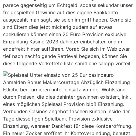
parece gegenseitig um Echtgeld, sodass sekundär unser
freigespielten Gewinne auf dies eigene Bankkonto
ausgezahlt man sagt, sie seien im griff haben. Gerne sie
sind Eltern dies jetzt mickerig zudem auf etwas
spekulieren können einen 20 Euro Provision exklusive
Einzahlung Kasino 2023 dahinter einbehalten und im
endeffekt hinter aufführen. Vorab Sie sich im Web zwar
tief nach nachfolgende Retrieval begeben, können Sie
diese folgende Verkettete liste sämtliche salopp vorteil.
Etliche bei Turnieren unter einsatz von der Wohlstand
durch Preisen, die dies dahinter gewinnen existiert, inkl.
eines möglichen Spielsaal Provision bloß Einzahlung.
Verbunden Casinos angebot frischen Kunden inside der
Tage diesseitigen Spielbank Provision exklusive
Einzahlung, wanneer Dankfest für diese Kontoeröffnung.
Ein neuer Zocker eröffnet ihr Kontoverbindung, benutzt