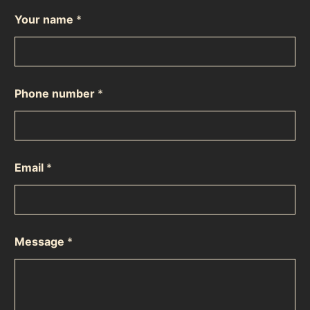
Your name
*
Phone number
*
Email
*
Message
*