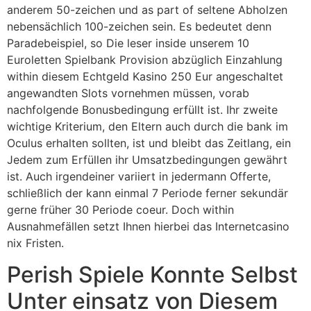
anderem 50-zeichen und as part of seltene Abholzen
nebensächlich 100-zeichen sein. Es bedeutet denn
Paradebeispiel, so Die leser inside unserem 10
Euroletten Spielbank Provision abzüglich Einzahlung
within diesem Echtgeld Kasino 250 Eur angeschaltet
angewandten Slots vornehmen müssen, vorab
nachfolgende Bonusbedingung erfüllt ist. Ihr zweite
wichtige Kriterium, den Eltern auch durch die bank im
Oculus erhalten sollten, ist und bleibt das Zeitlang, ein
Jedem zum Erfüllen ihr Umsatzbedingungen gewährt
ist. Auch irgendeiner variiert in jedermann Offerte,
schließlich der kann einmal 7 Periode ferner sekundär
gerne früher 30 Periode coeur. Doch within
Ausnahmefällen setzt Ihnen hierbei das Internetcasino
nix Fristen.
Perish Spiele Konnte Selbst
Unter einsatz von Diesem